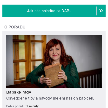
Jak nás naladíte na DABu
O POŘADU
Babské rady
Osvědčené tipy a návody (nejen) našich babiček.
Délka pořadu:
2 minuty