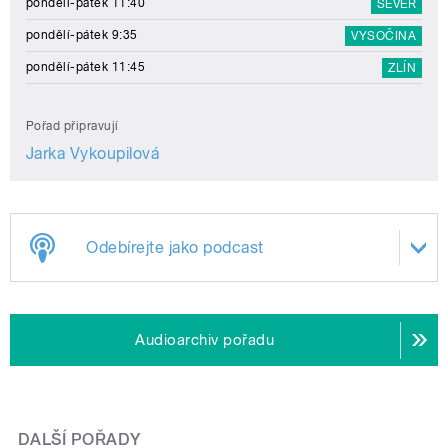
pondělí-pátek 11:40
SEVER
pondělí-pátek 9:35
VYSOČINA
pondělí-pátek 11:45
ZLÍN
Pořad připravují
Jarka Vykoupilová
Odebírejte jako podcast
Audioarchiv pořadu
DALŠÍ POŘADY