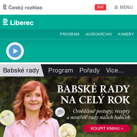
Přejít k hlavnímu obsahu
MENU
ŽIVĚ
PROGRAM
AUDIOARCHIV
KAMERY
Babské rady
Program
Pořady
Více
…