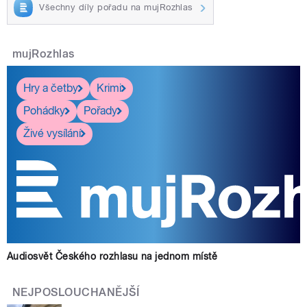
Všechny díly pořadu na mujRozhlas
mujRozhlas
Hry a četby
Krimi
Pohádky
Pořady
Živé vysílání
Audiosvět Českého rozhlasu na jednom místě
NEJPOSLOUCHANĚJŠÍ