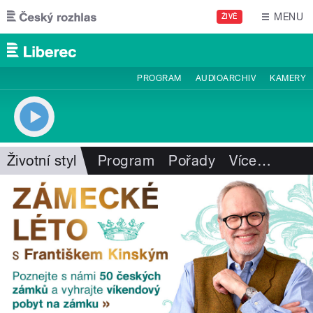
Přejít k hlavnímu obsahu
MENU
ŽIVĚ
PROGRAM
AUDIOARCHIV
KAMERY
Životní styl
Program
Pořady
Více
…