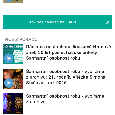
Jak nás naladíte na DABu
VÍCE Z POŘADU
Rádio na cestách na Jiráskově Hronově
aneb 30 let posluchačské ankety
Šarmantní osobnost roku
Šarmantní osobnost roku - vybíráme
z archivu: 21. ročník, vítězka Simona
Stašová - rok 2016
Šarmantní osobnost roku - vybíráme
z archivu