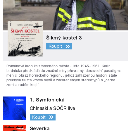
Šikmý kostel 3
Koupit
Románová kronika ztraceného města - léta 1945–1961. Karin
Lednická předkládá do značné míry převratný, dosavadní paradigma
měnící obraz hornického regionu, jehož zahlazenou historii stále
překrývá tlustá vrstva mýtů a zakořeněných stereotypů o „černé
zemi a rudém kraji“.
1. Symfonická
Chinaski a SOČR live
Koupit
Severka