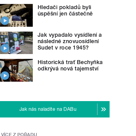
Hledači pokladů byli
úspěšní jen částečně
Jak vypadalo vysídlení a
následné znovuosídlení
Sudet v roce 1945?
Historická trať Bechyňka
odkrývá nová tajemství
Jak nás naladíte na DABu
VÍCE Z POŘADU