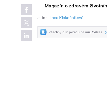
Magazín o zdravém životním
autor:
Lada Klokočníková
Všechny díly pořadu na mujRozhlas