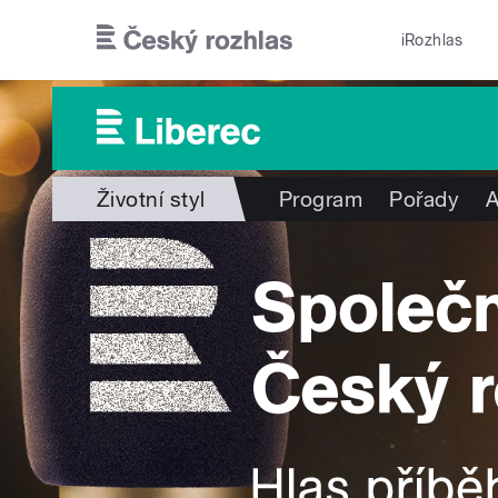
Přejít k hlavnímu obsahu
iRozhlas
Životní styl
Program
Pořady
A