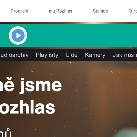
Program
mujRozhlas
Stanice
O r
udioarchiv
Playlisty
Lidé
Kamery
Jak nás 