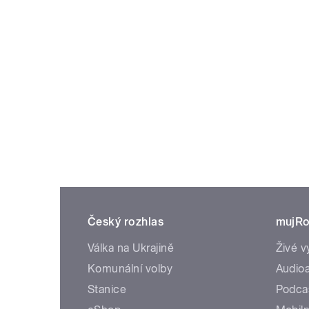
Český rozhlas
mujRo
Válka na Ukrajině
Živé v
Komunální volby
Audioa
Stanice
Podca