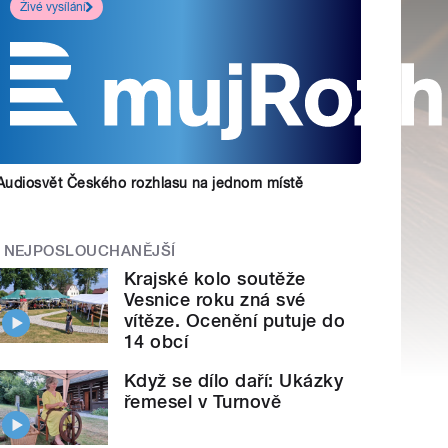
Živé vysílání
Audiosvět Českého rozhlasu na jednom místě
NEJPOSLOUCHANĚJŠÍ
Krajské kolo soutěže
Vesnice roku zná své
vítěze. Ocenění putuje do
14 obcí
Když se dílo daří: Ukázky
řemesel v Turnově