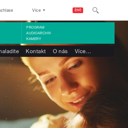
ozhlase
Více
ŽIVĚ
PROGRAM
AUDIOARCHIV
KAMERY
naladíte
Kontakt
O nás
Více
…