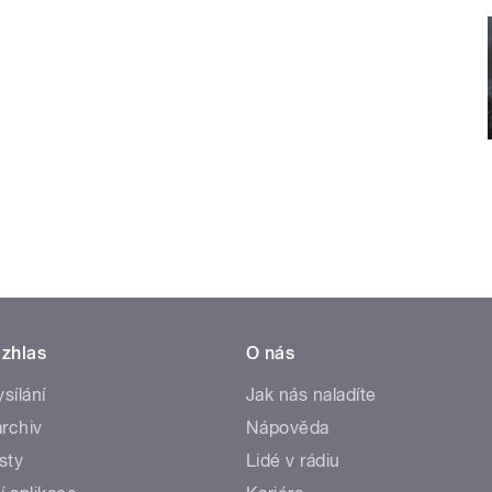
zhlas
O nás
ysílání
Jak nás naladíte
rchiv
Nápověda
sty
Lidé v rádiu