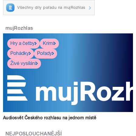
Všechny díly pořadu na mujRozhlas
mujRozhlas
Hry a četby
Krimi
Pohádky
Pořady
Živé vysílání
Audiosvět Českého rozhlasu na jednom místě
NEJPOSLOUCHANĚJŠÍ