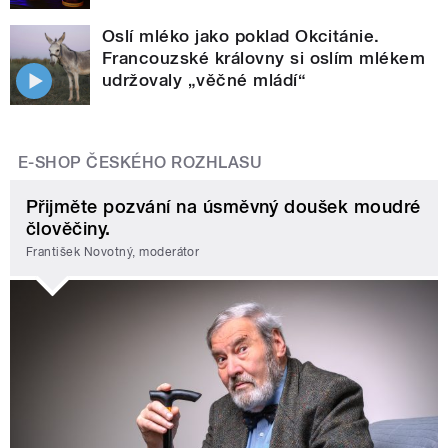
Oslí mléko jako poklad Okcitánie.
Francouzské královny si oslím mlékem
udržovaly „věčné mládí“
E-SHOP ČESKÉHO ROZHLASU
Přijměte pozvání na úsměvný doušek moudré
člověčiny.
František Novotný, moderátor