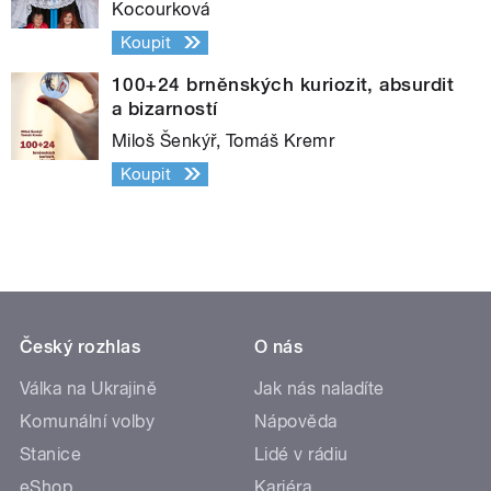
Kocourková
Koupit
100+24 brněnských kuriozit, absurdit
a bizarností
Miloš Šenkýř, Tomáš Kremr
Koupit
Český rozhlas
O nás
Válka na Ukrajině
Jak nás naladíte
Komunální volby
Nápověda
Stanice
Lidé v rádiu
eShop
Kariéra