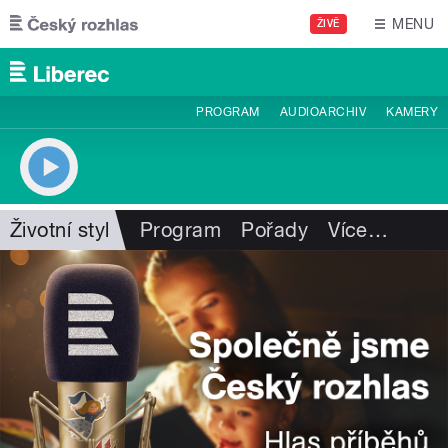
Přejít k hlavnímu obsahu
MENU
ŽIVĚ
PROGRAM
AUDIOARCHIV
KAMERY
Životní styl
Program
Pořady
Více
…