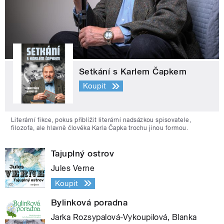
Setkání s Karlem Čapkem
Koupit
Literární fikce, pokus přiblížit literární nadsázkou spisovatele,
filozofa, ale hlavně člověka Karla Čapka trochu jinou formou.
Tajuplný ostrov
Jules Verne
Koupit
Bylinková poradna
Jarka Rozsypalová-Vykoupilová, Blanka