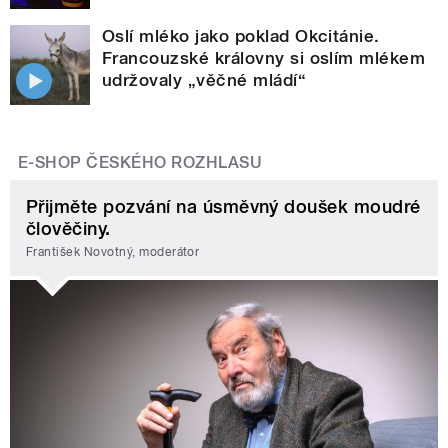
Oslí mléko jako poklad Okcitánie.
Francouzské královny si oslím mlékem
udržovaly „věčné mládí“
E-SHOP ČESKÉHO ROZHLASU
Přijměte pozvání na úsměvný doušek moudré
člověčiny.
František Novotný, moderátor