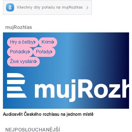
Všechny díly pořadu na mujRozhlas
mujRozhlas
Hry a četby
Krimi
Pohádky
Pořady
Živé vysílání
Audiosvět Českého rozhlasu na jednom místě
NEJPOSLOUCHANĚJŠÍ