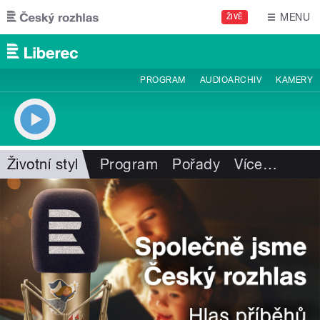
Přejít k hlavnímu obsahu
MENU
ŽIVĚ
PROGRAM
AUDIOARCHIV
KAMERY
Životní styl
Program
Pořady
Více
…