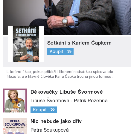
Setkání s Karlem Čapkem
Koupit
Literární fikce, pokus přiblížit literární nadsázkou spisovatele,
filozofa, ale hlavně člověka Karla Čapka trochu jinou formou.
Děkovačky Libuše Švormové
Libuše Švormová - Patrik Rozehnal
Koupit
Nic nebude jako dřív
Petra Soukupová