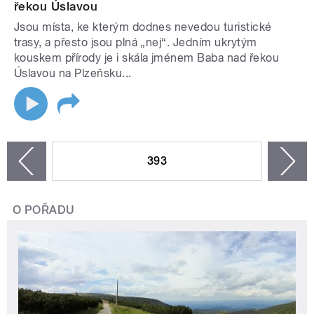
řekou Úslavou
Jsou místa, ke kterým dodnes nevedou turistické
trasy, a přesto jsou plná „nej“. Jedním ukrytým
kouskem přírody je i skála jménem Baba nad řekou
Úslavou na Plzeňsku...
STRÁNKY
393
n
zí
O POŘADU