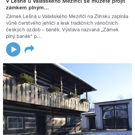
V Lešné u Valašského Meziříčí se můžete projít
zámkem plným...
Zámek Lešná u Valašského Meziříčí na Zlínsku zaplnila
vůně čerstvého jehličí a lesk tradičních vánočních
českých ozdob – baněk. Výstava nazvaná „Zámek
plný baněk“ p...