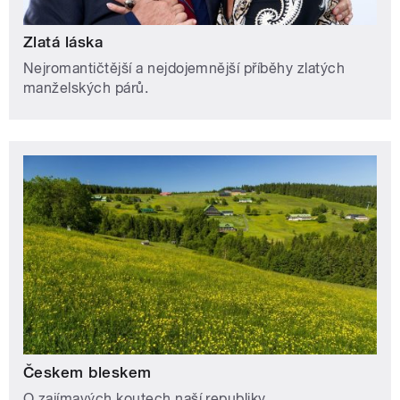
Zlatá láska
Nejromantičtější a nejdojemnější příběhy zlatých
manželských párů.
Českem bleskem
O zajímavých koutech naší republiky