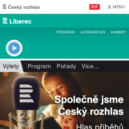
Přejít k hlavnímu obsahu
MENU
ŽIVĚ
PROGRAM
AUDIOARCHIV
KAMERY
Výlety
Program
Pořady
Více
…