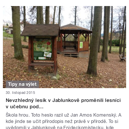
Tipy na výlet
30. listopad 2015
Nevzhledný lesík v Jablunkově proměnili lesníci
v učebnu pod...
Škola hrou. Toto heslo razil už Jan Amos Komenský. A
kde jinde se učit přírodopis než právě v přírodě. To si
uvědomili v Jablunkově na Frýdeckomístecku, kde