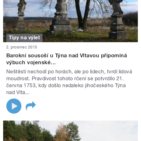
Tipy na výlet
2. prosinec 2015
Barokní sousoší u Týna nad Vltavou připomíná
výbuch vojenské...
Neštěstí nechodí po horách, ale po lidech, tvrdí lidová
moudrost. Pravdivost tohoto rčení se potvrdilo 21.
června 1753, kdy došlo nedaleko jihočeského Týna
nad Vlta...