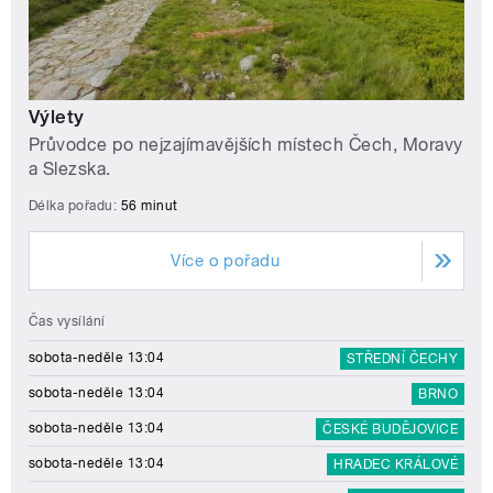
Výlety
Průvodce po nejzajímavějších místech Čech, Moravy
a Slezska.
Délka pořadu:
56 minut
Více o pořadu
Čas vysílání
sobota-neděle 13:04
STŘEDNÍ ČECHY
sobota-neděle 13:04
BRNO
sobota-neděle 13:04
ČESKÉ BUDĚJOVICE
sobota-neděle 13:04
HRADEC KRÁLOVÉ