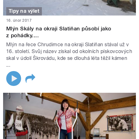
Tipy na výlet
16. únor 2017
Mlýn Skály na okraji Slatiňan působí jako
z pohádky....
Mlýn na řece Chrudimce na okraji Slatiňan stával už v
16. století. Svůj název získal od okolních pískovcových
skal v údolí Škrovádu, kde se dlouhá léta těžil kámen
...