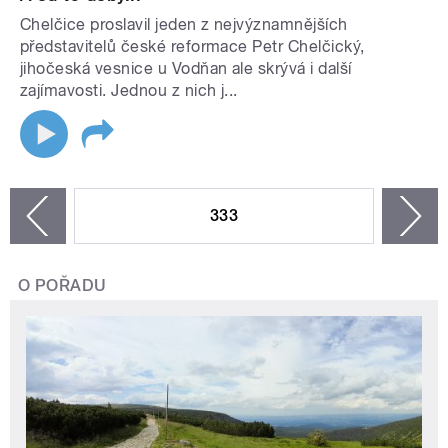
Chelčice proslavil jeden z nejvýznamnějších
představitelů české reformace Petr Chelčický,
jihočeská vesnice u Vodňan ale skrývá i další
zajímavosti. Jednou z nich j...
STRÁNKY
333
n
zí
O POŘADU