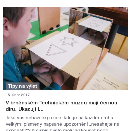
Tipy na výlet
15. únor 2017
V brněnském Technickém muzeu mají černou
díru. Ukazují i...
Také vás nebaví expozice, kde je na každém rohu
velkými písmeny napsané upozornění „nesahejte na
exponáty“? Nejspíš byste měli vyzkoušet něco