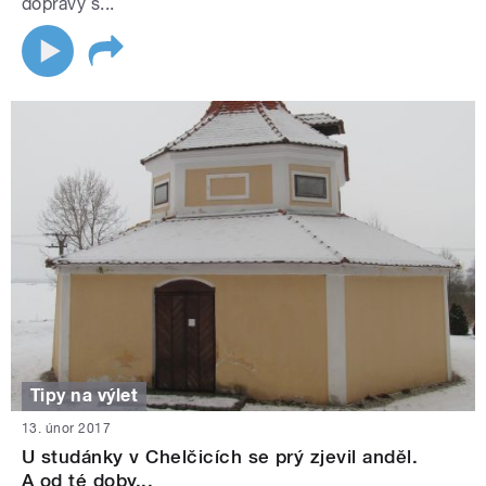
dopravy s...
Tipy na výlet
13. únor 2017
U studánky v Chelčicích se prý zjevil anděl.
A od té doby...