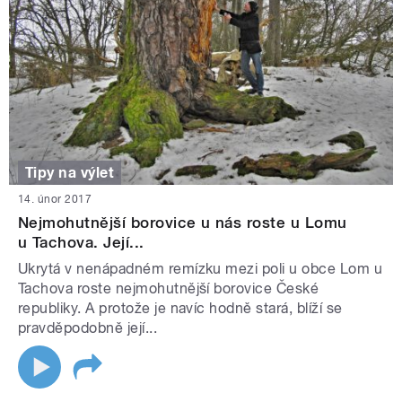
Tipy na výlet
14. únor 2017
Nejmohutnější borovice u nás roste u Lomu
u Tachova. Její...
Ukrytá v nenápadném remízku mezi poli u obce Lom u
Tachova roste nejmohutnější borovice České
republiky. A protože je navíc hodně stará, blíží se
pravděpodobně její...