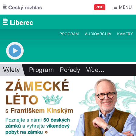
Přejít k hlavnímu obsahu
MENU
ŽIVĚ
PROGRAM
AUDIOARCHIV
KAMERY
Výlety
Program
Pořady
Více
…