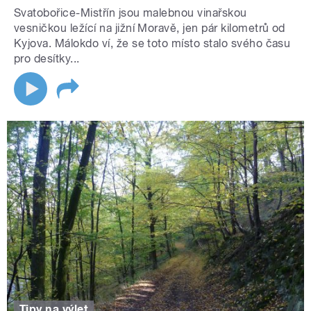
Svatobořice-Mistřín jsou malebnou vinařskou
vesničkou ležící na jižní Moravě, jen pár kilometrů od
Kyjova. Málokdo ví, že se toto místo stalo svého času
pro desítky...
Tipy na výlet