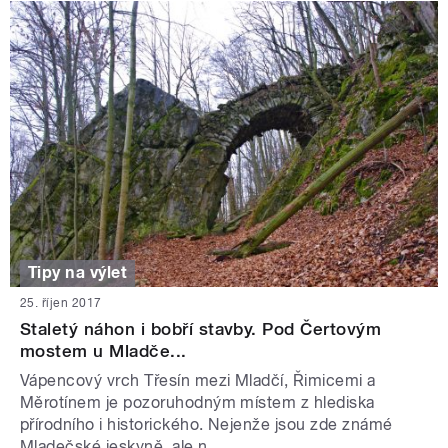
Tipy na výlet
25. říjen 2017
Staletý náhon i bobří stavby. Pod Čertovým
mostem u Mladče...
Vápencový vrch Třesín mezi Mladčí, Řimicemi a
Měrotínem je pozoruhodným místem z hlediska
přírodního i historického. Nejenže jsou zde známé
Mladečské jeskyně, ale n...