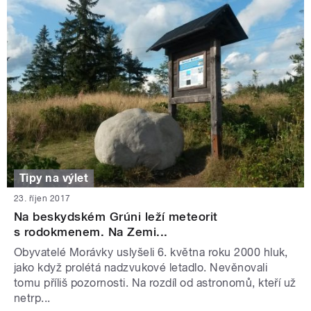
Tipy na výlet
23. říjen 2017
Na beskydském Grúni leží meteorit
s rodokmenem. Na Zemi...
Obyvatelé Morávky uslyšeli 6. května roku 2000 hluk,
jako když prolétá nadzvukové letadlo. Nevěnovali
tomu příliš pozornosti. Na rozdíl od astronomů, kteří už
netrp...