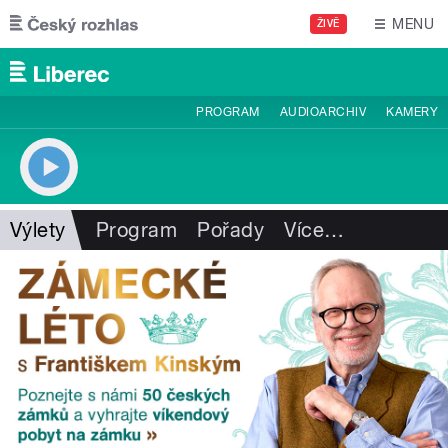
Přejít k hlavnímu obsahu
MENU
ŽIVĚ
PROGRAM
AUDIOARCHIV
KAMERY
Výlety
Program
Pořady
Více
…