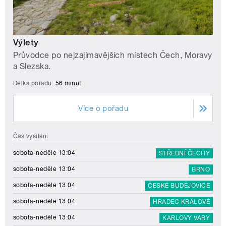
Výlety
Průvodce po nejzajímavějších místech Čech, Moravy
a Slezska.
Délka pořadu:
56 minut
Více o pořadu
Čas vysílání
sobota-neděle 13:04
STŘEDNÍ ČECHY
sobota-neděle 13:04
BRNO
sobota-neděle 13:04
ČESKÉ BUDĚJOVICE
sobota-neděle 13:04
HRADEC KRÁLOVÉ
sobota-neděle 13:04
KARLOVY VARY