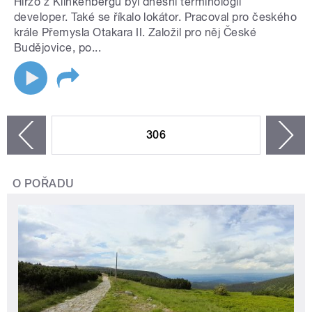
Hirzo z Klinkenbergu byl dnešní terminologií
developer. Také se říkalo lokátor. Pracoval pro českého
krále Přemysla Otakara II. Založil pro něj České
Budějovice, po...
STRÁNKY
306
n
zí
O POŘADU