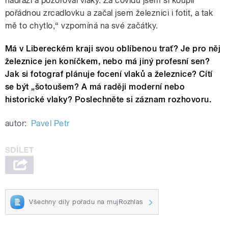
nádraží a pozoroval vlaky. Za covidu jsem si koupil
pořádnou zrcadlovku a začal jsem železnici i fotit, a tak
mě to chytlo,“ vzpomíná na své začátky.
Má v Libereckém kraji svou oblíbenou trať? Je pro něj
železnice jen koníčkem, nebo má jiný profesní sen?
Jak si fotograf plánuje focení vlaků a železnice? Cítí
se být „šotoušem? A má raději moderní nebo
historické vlaky? Poslechněte si záznam rozhovoru.
autor:
Pavel Petr
Všechny díly pořadu na mujRozhlas