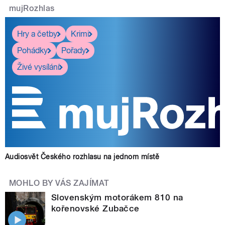
mujRozhlas
Hry a četby
Krimi
Pohádky
Pořady
Živé vysílání
Audiosvět Českého rozhlasu na jednom místě
MOHLO BY VÁS ZAJÍMAT
Slovenským motorákem 810 na
kořenovské Zubačce