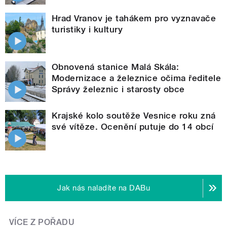
Hrad Vranov je tahákem pro vyznavače
turistiky i kultury
Obnovená stanice Malá Skála:
Modernizace a železnice očima ředitele
Správy železnic i starosty obce
Krajské kolo soutěže Vesnice roku zná
své vítěze. Ocenění putuje do 14 obcí
Jak nás naladíte na DABu
VÍCE Z POŘADU