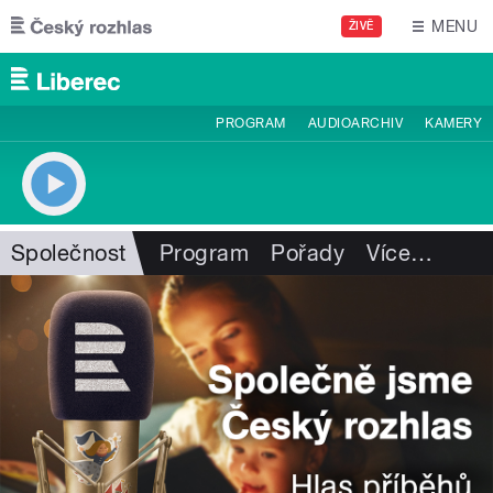
Přejít k hlavnímu obsahu
MENU
ŽIVĚ
PROGRAM
AUDIOARCHIV
KAMERY
Společnost
Program
Pořady
Více
…