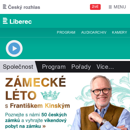
Přejít k hlavnímu obsahu
MENU
ŽIVĚ
PROGRAM
AUDIOARCHIV
KAMERY
Společnost
Program
Pořady
Více
…