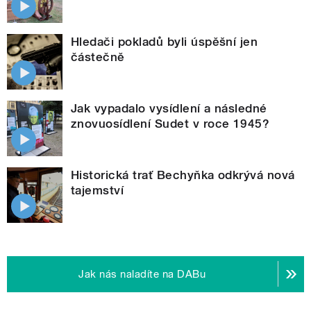
Hledači pokladů byli úspěšní jen
částečně
Jak vypadalo vysídlení a následné
znovuosídlení Sudet v roce 1945?
Historická trať Bechyňka odkrývá nová
tajemství
Jak nás naladíte na DABu