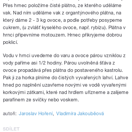
Přes hrnec položíme čisté plátno, ze kterého uděláme
vak. Nad ním uděláme vak z organtýnového plátna, na
který dáme 2 - 3 kg ovoce, a podle potřeby posypeme
cukrem, (u zvlášť kyselého ovoce, např. rybízu). Plátna v
hrnci připevníme motouzem. Hrnec přikryjeme dobrou
poklicí.
Vodu v hrnci uvedeme do varu a ovoce párou vzniklou z
vody paříme asi 1/2 hodiny. Párou uvolněná šťáva z
ovoce propadává přes plátna do postaveného kastrolu.
Pak ji za horka plníme do čistých vyvařených lahví. Lahve
hned po naplnění uzavřeme novými ve vodě vyvařenými
korkovými zátkami, které nad hrdlem uřízneme a zalijeme
parafínem ze svíčky nebo voskem.
autoři:
Jaroslav Hoření
,
Vladimíra Jakouběová