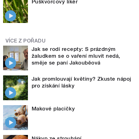
Puškvorcový likér
VÍCE Z POŘADU
Jak se rodí recepty: S prázdným
žaludkem se o vaření mluvit nedá,
směje se paní Jakouběová
Jak promlouvají květiny? Zkuste nápoj
pro získání lásky
Makové placičky
Nákyp ze strouhání