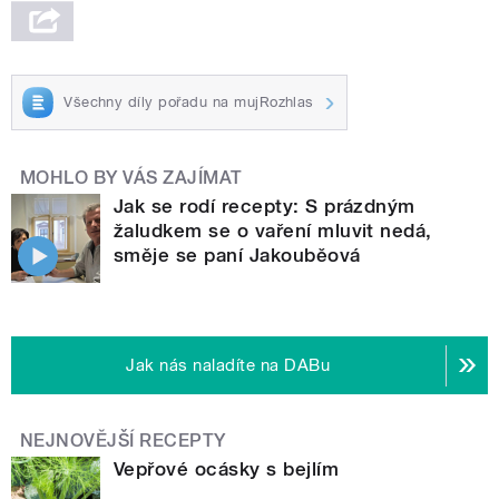
Všechny díly pořadu na mujRozhlas
MOHLO BY VÁS ZAJÍMAT
Jak se rodí recepty: S prázdným
žaludkem se o vaření mluvit nedá,
směje se paní Jakouběová
Jak nás naladíte na DABu
NEJNOVĚJŠÍ RECEPTY
Vepřové ocásky s bejlím