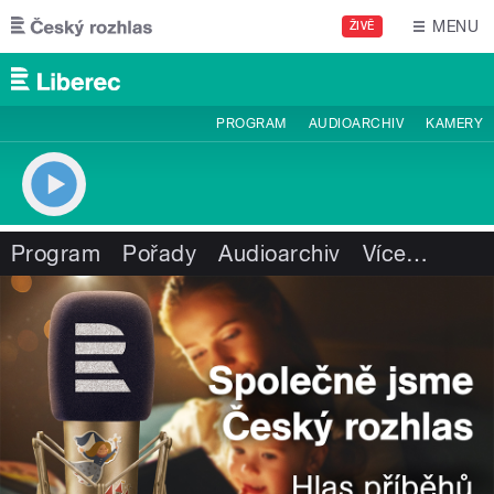
Přejít k hlavnímu obsahu
MENU
ŽIVĚ
PROGRAM
AUDIOARCHIV
KAMERY
Program
Pořady
Audioarchiv
Více
…