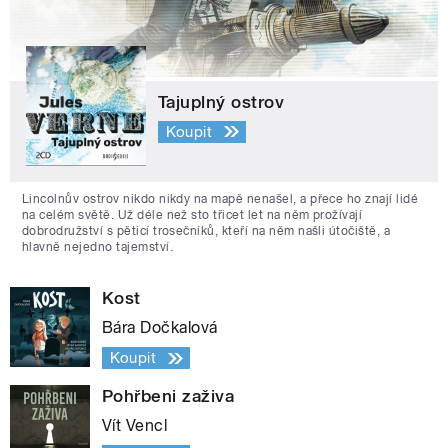
Tajuplný ostrov
Koupit
Lincolnův ostrov nikdo nikdy na mapě nenašel, a přece ho znají lidé
na celém světě. Už déle než sto třicet let na něm prožívají
dobrodružství s pěticí trosečníků, kteří na něm našli útočiště, a
hlavně nejedno tajemství.
Kost
Bára Dočkalová
Koupit
Pohřbeni zaživa
Vít Vencl