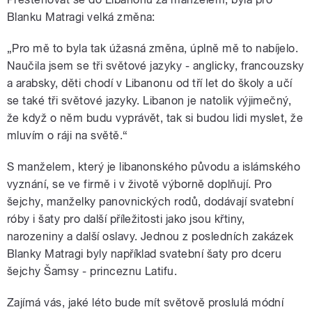
Blanku Matragi velká změna:
„Pro mě to byla tak úžasná změna, úplně mě to nabíjelo.
Naučila jsem se tři světové jazyky - anglicky, francouzsky
a arabsky, děti chodí v Libanonu od tří let do školy a učí
se také tři světové jazyky. Libanon je natolik výjimečný,
že když o něm budu vyprávět, tak si budou lidi myslet, že
mluvím o ráji na světě.“
S manželem, který je libanonského původu a islámského
vyznání, se ve firmě i v životě výborně doplňují. Pro
šejchy, manželky panovnických rodů, dodávají svatební
róby i šaty pro další příležitosti jako jsou křtiny,
narozeniny a další oslavy. Jednou z posledních zakázek
Blanky Matragi byly například svatební šaty pro dceru
šejchy Šamsy - princeznu Latifu.
Zajímá vás, jaké léto bude mít světově proslulá módní