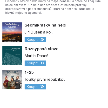
Lincolnův ostrov nikdo nikdy na mapě nenašel, a přece ho znají lidé
na celém světě. Už déle než sto třicet let na něm prožívají
dobrodružství s pěticí trosečníků, kteří na něm našli útočiště, a
hlavně nejedno tajemství.
Sedmikrásky na nebi
Jiří Dušek a kol.
Koupit
Rozsypaná slova
Martin Daneš
Koupit
1-25
Toulky první republikou
Koupit