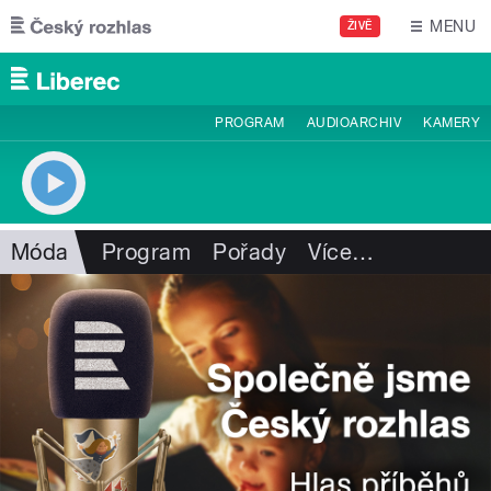
Přejít k hlavnímu obsahu
MENU
ŽIVĚ
PROGRAM
AUDIOARCHIV
KAMERY
Móda
Program
Pořady
Více
…