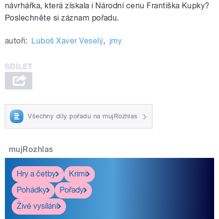
návrhářka, která získala i Národní cenu Františka Kupky?
Poslechněte si záznam pořadu.
autoři:
Luboš Xaver Veselý
,
jmy
Všechny díly pořadu na mujRozhlas
mujRozhlas
Hry a četby
Krimi
Pohádky
Pořady
Živé vysílání