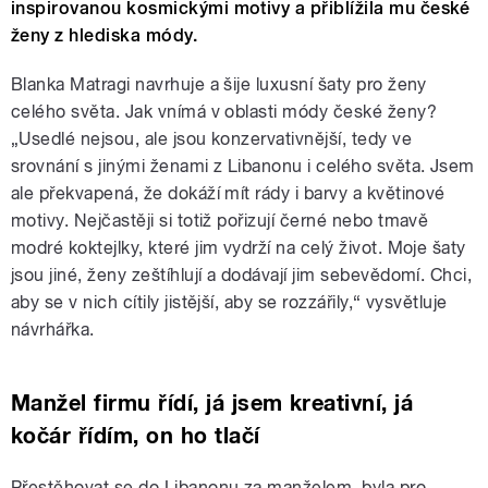
inspirovanou kosmickými motivy a přiblížila mu české
ženy z hlediska módy.
Blanka Matragi navrhuje a šije luxusní šaty pro ženy
celého světa. Jak vnímá v oblasti módy české ženy?
„Usedlé nejsou, ale jsou konzervativnější, tedy ve
srovnání s jinými ženami z Libanonu i celého světa. Jsem
ale překvapená, že dokáží mít rády i barvy a květinové
motivy. Nejčastěji si totiž pořizují černé nebo tmavě
modré koktejlky, které jim vydrží na celý život. Moje šaty
jsou jiné, ženy zeštíhlují a dodávají jim sebevědomí. Chci,
aby se v nich cítily jistější, aby se rozzářily,“ vysvětluje
návrhářka.
Manžel firmu řídí, já jsem kreativní, já
kočár řídím, on ho tlačí
Přestěhovat se do Libanonu za manželem, byla pro