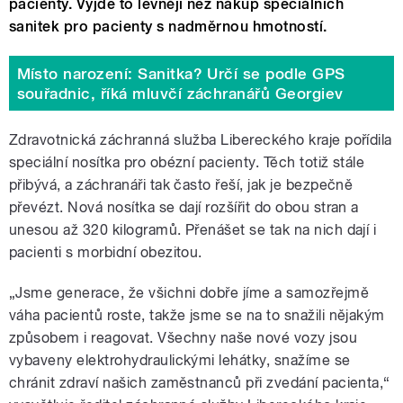
pacienty. Vyjde to levněji než nákup speciálních
sanitek pro pacienty s nadměrnou hmotností.
Místo narození: Sanitka? Určí se podle GPS
souřadnic, říká mluvčí záchranářů Georgiev
Zdravotnická záchranná služba Libereckého kraje pořídila
speciální nosítka pro obézní pacienty. Těch totiž stále
přibývá, a záchranáři tak často řeší, jak je bezpečně
převézt. Nová nosítka se dají rozšířit do obou stran a
unesou až 320 kilogramů. Přenášet se tak na nich dají i
pacienti s morbidní obezitou.
„Jsme generace, že všichni dobře jíme a samozřejmě
váha pacientů roste, takže jsme se na to snažili nějakým
způsobem i reagovat. Všechny naše nové vozy jsou
vybaveny elektrohydraulickými lehátky, snažíme se
chránit zdraví našich zaměstnanců při zvedání pacienta,“