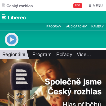
Přejít k hlavnímu obsahu
MENU
ŽIVĚ
PROGRAM
AUDIOARCHIV
KAMERY
Regionální
Program
Pořady
Více
…