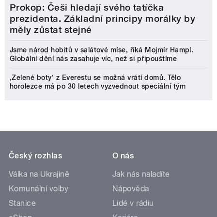
Prokop: Češi hledají svého tatíčka
prezidenta. Základní principy morálky by
měly zůstat stejné
Jsme národ hobitů v salátové míse, říká Mojmír Hampl.
Globální dění nás zasahuje víc, než si připouštíme
‚Zelené boty‘ z Everestu se možná vrátí domů. Tělo
horolezce má po 30 letech vyzvednout speciální tým
Český rozhlas
O nás
Válka na Ukrajině
Jak nás naladíte
Komunální volby
Nápověda
Stanice
Lidé v rádiu