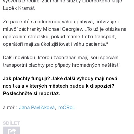
vysvětluje ředitel záchranné služby Libereckého kraje
Luděk Kramář.
Že pacientů s nadměrnou váhou přibývá, potvrzuje i
mluvčí záchranky Michael Georgiev. „To už je otázka na
operačním středisku, pokud máme třeba transport,
operátoři mají za úkol zjišťovat i váhu pacienta.“
Další novinkou, kterou záchranáři mají, jsou speciální
transportní plachty pro případy hromadných neštěstí.
Jak plachty fungují? Jaké další výhody mají nová
nosítka a v kterých městech budou k dispozici?
Poslechněte si reportáž.
autoři:
Jana Pavlíčková
,
reČRoL