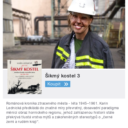
Šikmý kostel 3
Koupit
Románová kronika ztraceného města - léta 1945–1961. Karin
Lednická předkládá do značné míry převratný, dosavadní paradigma
měnící obraz hornického regionu, jehož zahlazenou historii stále
překrývá tlustá vrstva mýtů a zakořeněných stereotypů o „černé
zemi a rudém kraji“.