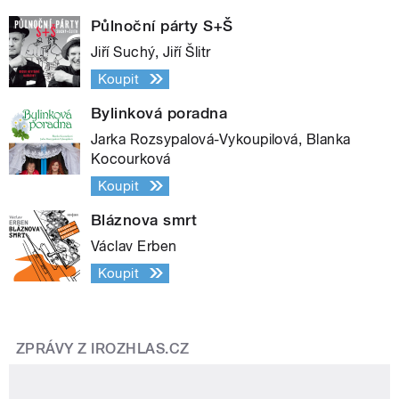
Půlnoční párty S+Š
Jiří Suchý, Jiří Šlitr
Koupit
Bylinková poradna
Jarka Rozsypalová-Vykoupilová, Blanka
Kocourková
Koupit
Bláznova smrt
Václav Erben
Koupit
ZPRÁVY Z IROZHLAS.CZ