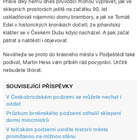
Právě díky němu dnes průvodci mohou vyprávět, jak ve
sklepních prostorách ještě na začátku 90. let
uskladňovali nájemníci domu brambory, a jak se Tomáš
Edel v historických kronikách dočetl, že johanitský
klášter se v Českém Dubu kdysi nacházel. A pak začal
pátrat a naštěstí i objevovat.
Neváhejte se proto do krásného města v Podještědí také
podívat, Martin Hess vám příběh rád povypráví. Určitě
nebudete litovat.
SOUVISEJÍCÍ PŘÍSPĚVKY
V Českobrodském podzemí se můžete nechat i
oddat
Průzkum brněnského podzemí odhalil sklepení
domu mincmistrů
V telčském podzemí uvidíte historii města
promítanou na mlžnou stěnu