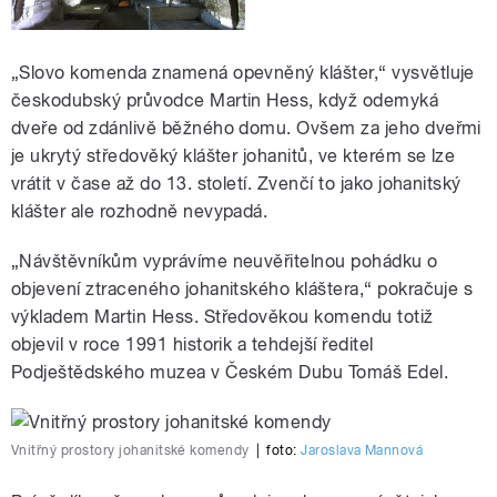
„Slovo komenda znamená opevněný klášter,“ vysvětluje
českodubský průvodce Martin Hess, když odemyká
dveře od zdánlivě běžného domu. Ovšem za jeho dveřmi
je ukrytý středověký klášter johanitů, ve kterém se lze
vrátit v čase až do 13. století. Zvenčí
to jako johanitský
klášter ale rozhodně nevypadá.
„Návštěvníkům vyprávíme neuvěřitelnou pohádku o
objevení ztraceného johanitského kláštera,“ pokračuje s
výkladem Martin Hess. Středověkou komendu totiž
objevil v roce 1991 historik a tehdejší ředitel
Podještědského muzea v Českém Dubu Tomáš Edel.
Vnitřný prostory johanitské komendy
|
foto:
Jaroslava Mannová