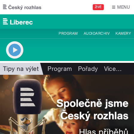
Přejít k hlavnímu obsahu
MENU
ŽIVĚ
PROGRAM
AUDIOARCHIV
KAMERY
Tipy na výlet
Program
Pořady
Více
…