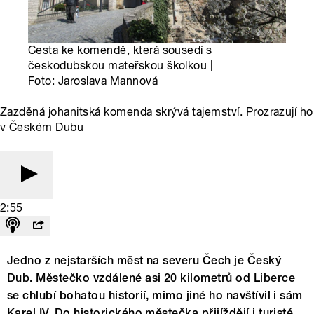
Cesta ke komendě, která sousedí s
českodubskou mateřskou školkou |
Foto: Jaroslava Mannová
Zazděná johanitská komenda skrývá tajemství. Prozrazují ho
v Českém Dubu
2:55
Jedno z nejstarších měst na severu Čech je Český
Dub. Městečko vzdálené asi 20 kilometrů od Liberce
se chlubí bohatou historií, mimo jiné ho navštívil i sám
Karel IV. Do historického městečka přijíždějí i turisté,