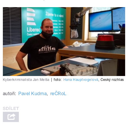
Kyberkriminalista Jan Melša
|
foto:
Hana Hauptvogelová
,
Český rozhlas
autoři:
Pavel Kudrna
,
reČRoL