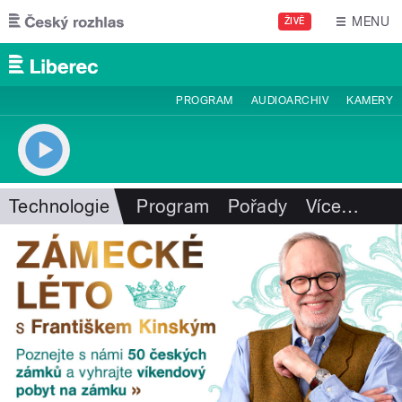
Přejít k hlavnímu obsahu
MENU
ŽIVĚ
PROGRAM
AUDIOARCHIV
KAMERY
Technologie
Program
Pořady
Více
…