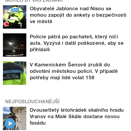
MOHLO BY VÁS ZAJÍMAT
Obyvatelé Jablonce nad Nisou se
mohou zapojit do ankety o bezpečnosti
ve městě
Policie pátrá po pachateli, který ničí
auta. Vyzývá i další poškozené, aby se
přihlásili
V Kamenickém Šenově zrušili do
odvolání městskou policii. V případě
potřeby mají lidé volat 158
NEJPOSLOUCHANĚJŠÍ
Dvousetletý letohrádek skalního hradu
Vranov na Malé Skále dostane novou
fasádu