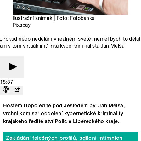
Ilustrační snímek | Foto: Fotobanka
Pixabay
„Pokud něco nedělám v reálném světě, neměl bych to dělat
ani v tom virtuálním,“ říká kyberkriminalista Jan Melša
18:37
Hostem Dopoledne pod Ještědem byl Jan Melša,
vrchní komisař oddělení kybernetické kriminality
krajského ředitelství Policie Libereckého kraje.
Zakládání falešných profilů, sdílení intimních