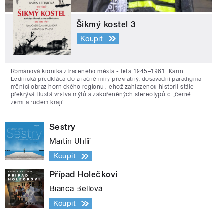
Šikmý kostel 3
Koupit
Románová kronika ztraceného města - léta 1945–1961. Karin
Lednická předkládá do značné míry převratný, dosavadní paradigma
měnící obraz hornického regionu, jehož zahlazenou historii stále
překrývá tlustá vrstva mýtů a zakořeněných stereotypů o „černé
zemi a rudém kraji“.
Sestry
Martin Uhlíř
Koupit
Případ Holečkovi
Bianca Bellová
Koupit