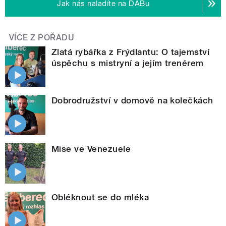
Jak nás naladíte na DABu
VÍCE Z POŘADU
Zlatá rybářka z Frýdlantu: O tajemství
úspěchu s mistryní a jejím trenérem
Dobrodružství v domově na kolečkách
Mise ve Venezuele
Obléknout se do mléka