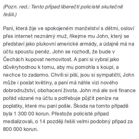
(Pozn. red.: Tento případ liberečtí policisté skutečně
řešili.)
Paní, která žije ve spokojeném manželství s dětmi, osloví
přes internet neznámý muž, říkejme mu John, který se
představí jako plukovní americké armády, a údajně má na
účtu spoustu peněz. John se rozhodl, že bude v
Čechách kupovat nemovitost. A paní si vybral jako
důvěryhodnou k tomu, aby mu pomohla s koupí, a
nechce to zadarmo. Chvíli si píší, jsou si sympatičtí, John
může i poslat květiny, a paní má náhle vizi nového
dobrodružství, obohacení života. John má ale své finance
pořád vázané na účtu a potřebuje půjčit peníze na
poplatky, které mu paní pošle. Škoda na tomto případě
byla 1 300 00 korun. Přestože policisté případ
medializovali, o 14 později řešili velmi podobný případ za
800 000 korun.