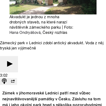
Akvadukt je jednou z mnoha
drobných staveb, na které narazí
návštěvník zámeckého parku | Foto:
Hana Ondryášová
, Český rozhlas
Zámecký park v Lednici zdobí antický akvadukt. Voda z něj
tryská jen výjimečně
3:02
Zámek v jihomoravské Lednici patří mezi vůbec
nejnavštěvovanější památky v Česku. Zásluhu na tom
má i jeho okolní park hned s několika pozoruhodnými