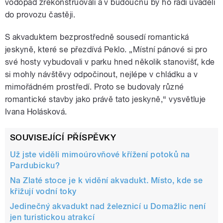
vodopád zrekonstruovali a v budoucnu by ho rádi uváděli
do provozu častěji.
S akvaduktem bezprostředně sousedí romantická
jeskyně, které se přezdívá Peklo. „Místní pánové si pro
své hosty vybudovali v parku hned několik stanovišť, kde
si mohly návštěvy odpočinout, nejlépe v chládku a v
mimořádném prostředí. Proto se budovaly různé
romantické stavby jako právě tato jeskyně,“ vysvětluje
Ivana Holásková.
SOUVISEJÍCÍ PŘÍSPĚVKY
Už jste viděli mimoúrovňové křížení potoků na
Pardubicku?
Na Zlaté stoce je k vidění akvadukt. Místo, kde se
křižují vodní toky
Jedinečný akvadukt nad železnicí u Domažlic není
jen turistickou atrakcí