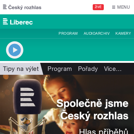
Přejít k hlavnímu obsahu
MENU
ŽIVĚ
PROGRAM
AUDIOARCHIV
KAMERY
Tipy na výlet
Program
Pořady
Více
…