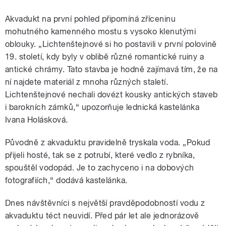
Akvadukt na první pohled připomíná zříceninu
mohutného kamenného mostu s vysoko klenutými
oblouky. „Lichtenštejnové si ho postavili v první polovině
19. století, kdy byly v oblibě různé romantické ruiny a
antické chrámy. Tato stavba je hodně zajímavá tím, že na
ní najdete materiál z mnoha různých staletí.
Lichtenštejnové nechali dovézt kousky antických staveb
i barokních zámků,“ upozorňuje lednická kastelánka
Ivana Holásková.
Původně z akvaduktu pravidelně tryskala voda. „Pokud
přijeli hosté, tak se z potrubí, které vedlo z rybníka,
spouštěl vodopád. Je to zachyceno i na dobových
fotografiích,“ dodává kastelánka.
Dnes návštěvníci s největší pravděpodobností vodu z
akvaduktu téct neuvidí. Před pár let ale jednorázově