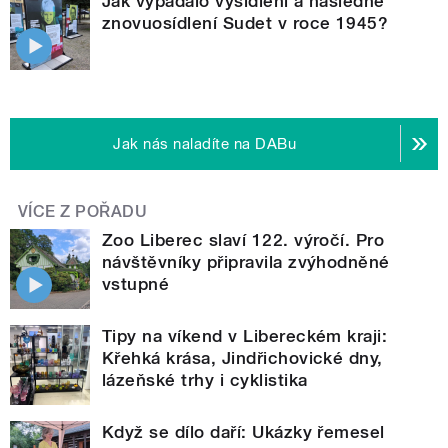
Jak vypadalo vysídlení a následné
znovuosídlení Sudet v roce 1945?
Jak nás naladíte na DABu
VÍCE Z POŘADU
Zoo Liberec slaví 122. výročí. Pro
návštěvníky připravila zvýhodněné
vstupné
Tipy na víkend v Libereckém kraji:
Křehká krása, Jindřichovické dny,
lázeňské trhy i cyklistika
Když se dílo daří: Ukázky řemesel