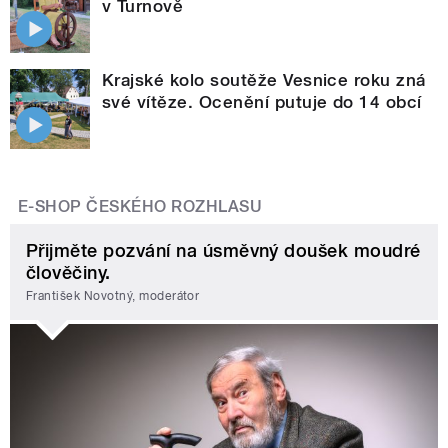
v Turnově
Krajské kolo soutěže Vesnice roku zná
své vítěze. Ocenění putuje do 14 obcí
E-SHOP ČESKÉHO ROZHLASU
Přijměte pozvání na úsměvný doušek moudré
člověčiny.
František Novotný, moderátor