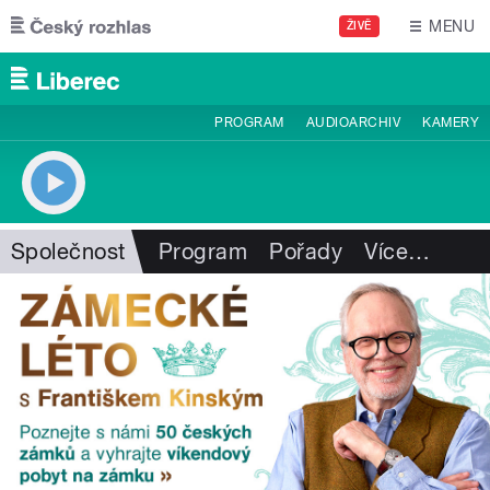
Přejít k hlavnímu obsahu
MENU
ŽIVĚ
PROGRAM
AUDIOARCHIV
KAMERY
Společnost
Program
Pořady
Více
…