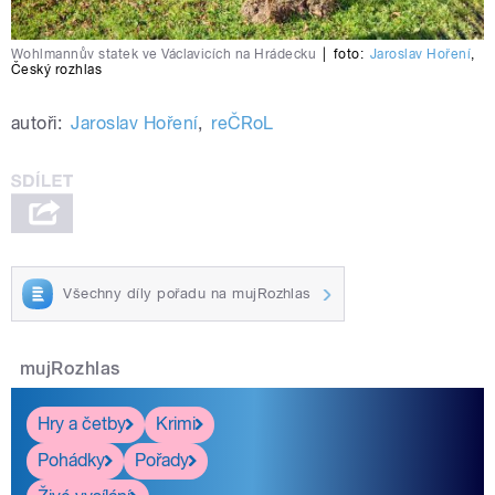
Wohlmannův statek ve Václavicích na Hrádecku
|
foto:
Jaroslav Hoření
,
Český rozhlas
autoři:
Jaroslav Hoření
,
reČRoL
Všechny díly pořadu na mujRozhlas
mujRozhlas
Hry a četby
Krimi
Pohádky
Pořady