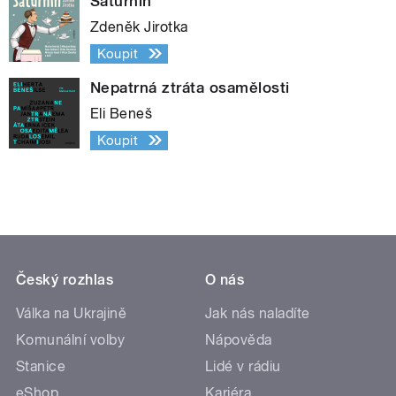
Saturnin
Zdeněk Jirotka
Koupit
Nepatrná ztráta osamělosti
Eli Beneš
Koupit
Český rozhlas
O nás
Válka na Ukrajině
Jak nás naladíte
Komunální volby
Nápověda
Stanice
Lidé v rádiu
eShop
Kariéra