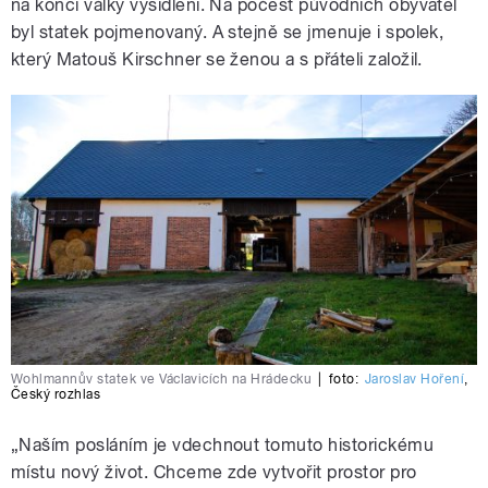
na konci války vysídleni. Na počest původních obyvatel
byl statek pojmenovaný. A stejně se jmenuje i spolek,
který Matouš Kirschner se ženou a s přáteli založil.
Wohlmannův statek ve Václavicích na Hrádecku
|
foto:
Jaroslav Hoření
,
Český rozhlas
„Naším posláním je vdechnout tomuto historickému
místu nový život. Chceme zde vytvořit prostor pro