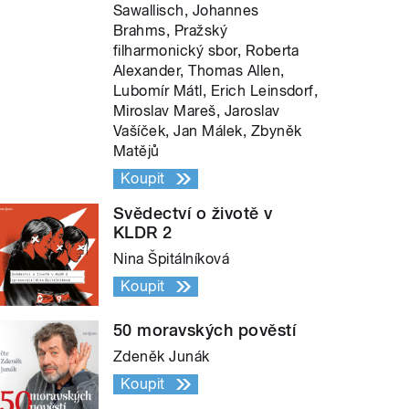
Sawallisch, Johannes
Brahms, Pražský
filharmonický sbor, Roberta
Alexander, Thomas Allen,
Lubomír Mátl, Erich Leinsdorf,
Miroslav Mareš, Jaroslav
Vašíček, Jan Málek, Zbyněk
Matějů
Koupit
Svědectví o životě v
KLDR 2
Nina Špitálníková
Koupit
50 moravských pověstí
Zdeněk Junák
Koupit