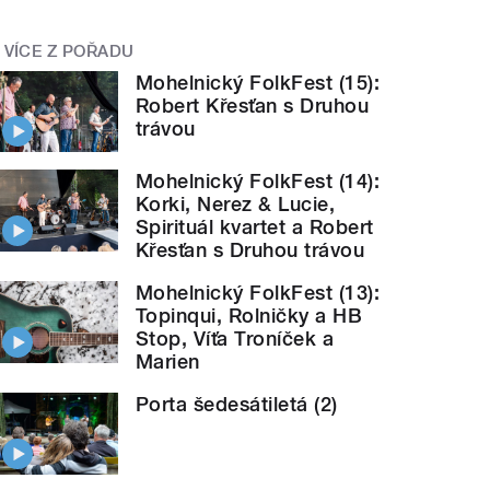
VÍCE Z POŘADU
Mohelnický FolkFest (15):
Robert Křesťan s Druhou
trávou
Mohelnický FolkFest (14):
Korki, Nerez & Lucie,
Spirituál kvartet a Robert
Křesťan s Druhou trávou
Mohelnický FolkFest (13):
Topinqui, Rolničky a HB
Stop, Víťa Troníček a
Marien
Porta šedesátiletá (2)