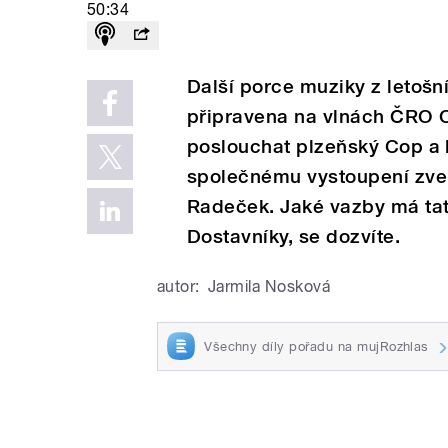
50:34
Další porce muziky z letošn
připravena na vlnách ČRO 
poslouchat plzeňský Cop a k
společnému vystoupení zve 
Radeček. Jaké vazby má tat
Dostavníky, se dozvíte.
autor:
Jarmila Nosková
Všechny díly pořadu na mujRozhlas