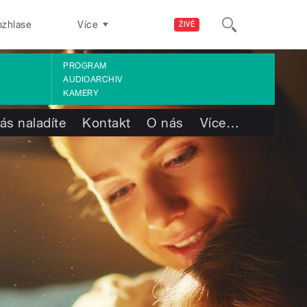
ozhlase
Více
ŽIVĚ
PROGRAM
AUDIOARCHIV
KAMERY
ás naladíte
Kontakt
O nás
Více
…