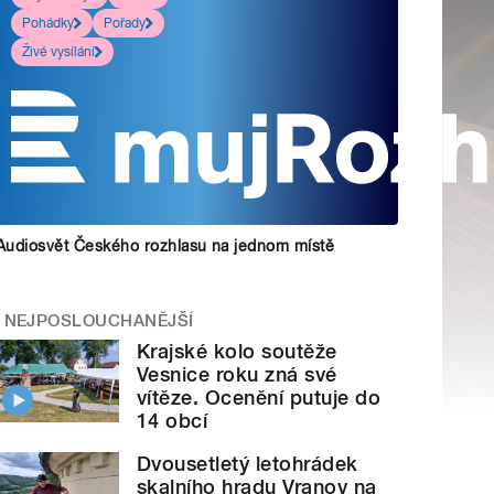
Pohádky
Pořady
Živé vysílání
Audiosvět Českého rozhlasu na jednom místě
NEJPOSLOUCHANĚJŠÍ
Krajské kolo soutěže
Vesnice roku zná své
vítěze. Ocenění putuje do
14 obcí
Dvousetletý letohrádek
skalního hradu Vranov na