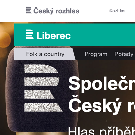
Přejít k hlavnímu obsahu
iRozhlas
Folk a country
Program
Pořady