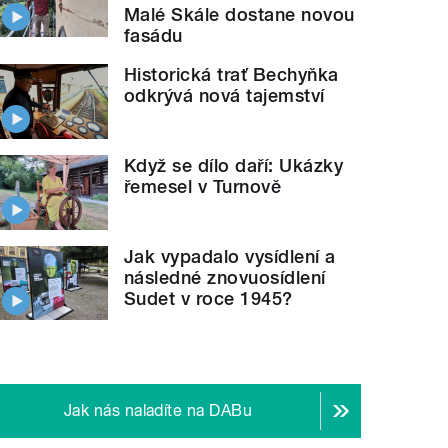
Malé Skále dostane novou
fasádu
Historická trať Bechyňka
odkrývá nová tajemství
Když se dílo daří: Ukázky
řemesel v Turnově
Jak vypadalo vysídlení a
následné znovuosídlení
Sudet v roce 1945?
Jak nás naladíte na DABu