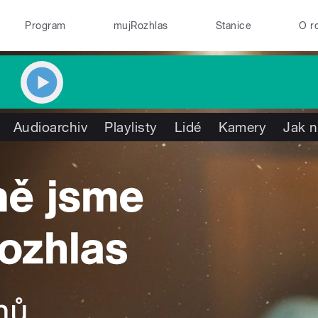
Program
mujRozhlas
Stanice
O r
Audioarchiv
Playlisty
Lidé
Kamery
Jak n