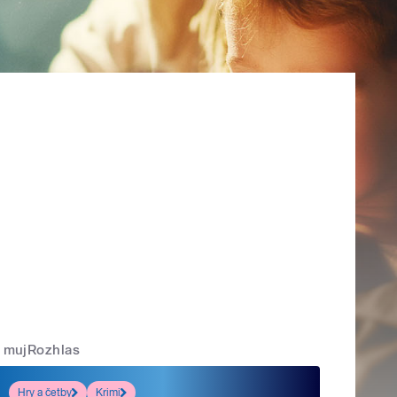
mujRozhlas
Hry a četby
Krimi