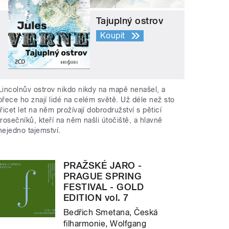
Tajuplný ostrov
Koupit
Lincolnův ostrov nikdo nikdy na mapě nenašel, a
přece ho znají lidé na celém světě. Už déle než sto
třicet let na něm prožívají dobrodružství s pěticí
trosečníků, kteří na něm našli útočiště, a hlavně
nejedno tajemství.
PRAŽSKÉ JARO -
PRAGUE SPRING
FESTIVAL - GOLD
EDITION vol. 7
Bedřich Smetana, Česká
filharmonie, Wolfgang