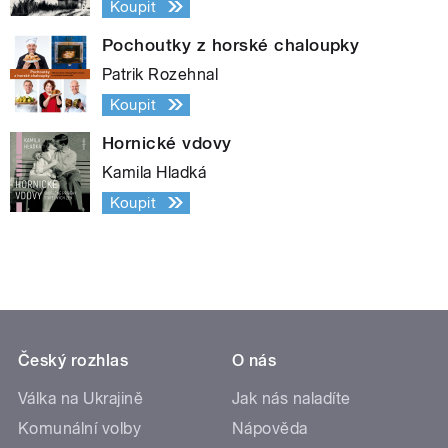
Koupit
Pochoutky z horské chaloupky
Patrik Rozehnal
Koupit
Hornické vdovy
Kamila Hladká
Koupit
Český rozhlas
O nás
Válka na Ukrajině
Jak nás naladíte
Komunální volby
Nápověda