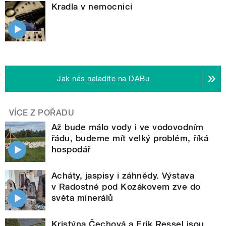
Kradla v nemocnici
Jak nás naladíte na DABu
VÍCE Z POŘADU
Až bude málo vody i ve vodovodním
řádu, budeme mít velký problém, říká
hospodář
Acháty, jaspisy i záhnědy. Výstava
v Radostné pod Kozákovem zve do
světa minerálů
Kristýna Čechová a Erik Ressel jsou