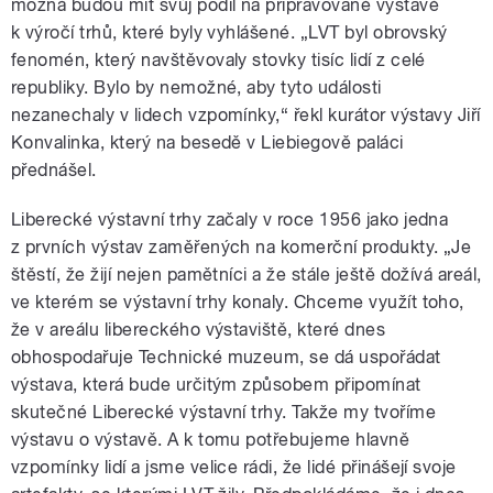
možná budou mít svůj podíl na připravované výstavě
k výročí trhů, které byly vyhlášené. „LVT byl obrovský
fenomén, který navštěvovaly stovky tisíc lidí z celé
republiky. Bylo by nemožné, aby tyto události
nezanechaly v lidech vzpomínky,“ řekl kurátor výstavy Jiří
Konvalinka, který na besedě v Liebiegově paláci
přednášel.
Liberecké výstavní trhy začaly v roce 1956 jako jedna
z prvních výstav zaměřených na komerční produkty. „Je
štěstí, že žijí nejen pamětníci a že stále ještě dožívá areál,
ve kterém se výstavní trhy konaly. Chceme využít toho,
že v areálu libereckého výstaviště, které dnes
obhospodařuje Technické muzeum, se dá uspořádat
výstava, která bude určitým způsobem připomínat
skutečné Liberecké výstavní trhy. Takže my tvoříme
výstavu o výstavě. A k tomu potřebujeme hlavně
vzpomínky lidí a jsme velice rádi, že lidé přinášejí svoje