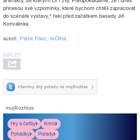
artefakty, se kterými LVT žily. Předpokládáme, že i dnes
přinesou své vzpomínky, které bychom chtěli zapracovat
do scénáře výstavy,“ řekl před začátkem besedy Jiří
Konvalinka.
autoři:
Patrik Fišer
,
reČRoL
Všechny díly pořadu na mujRozhlas
mujRozhlas
Hry a četby
Krimi
Pohádky
Pořady