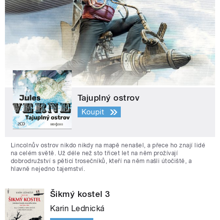
Tajuplný ostrov
Koupit
Lincolnův ostrov nikdo nikdy na mapě nenašel, a přece ho znají lidé
na celém světě. Už déle než sto třicet let na něm prožívají
dobrodružství s pěticí trosečníků, kteří na něm našli útočiště, a
hlavně nejedno tajemství.
Šikmý kostel 3
Karin Lednická