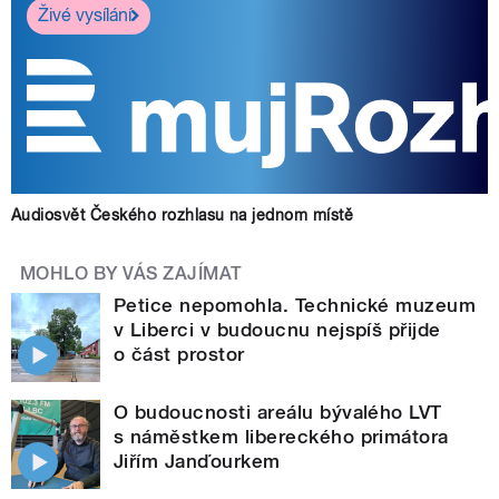
Živé vysílání
Audiosvět Českého rozhlasu na jednom místě
MOHLO BY VÁS ZAJÍMAT
Petice nepomohla. Technické muzeum
v Liberci v budoucnu nejspíš přijde
o část prostor
O budoucnosti areálu bývalého LVT
s náměstkem libereckého primátora
Jiřím Janďourkem