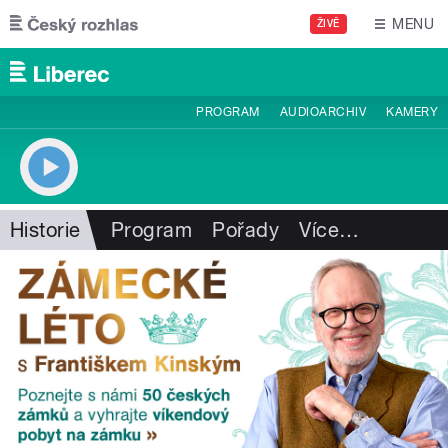
Přejít k hlavnímu obsahu
MENU
ŽIVĚ
PROGRAM
AUDIOARCHIV
KAMERY
Historie
Program
Pořady
Více
…