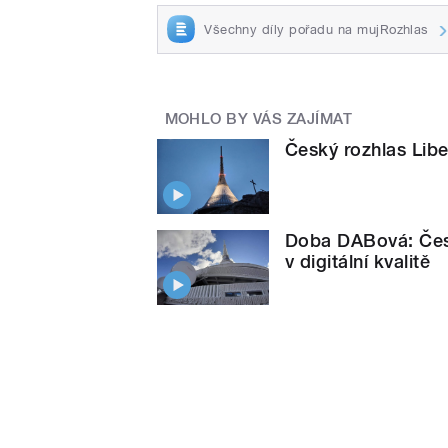
Všechny díly pořadu na mujRozhlas
MOHLO BY VÁS ZAJÍMAT
Český rozhlas Libe
Doba DABová: Česk
v digitální kvalitě