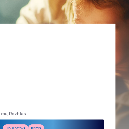
mujRozhlas
Hry a četby
Krimi