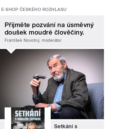
E-SHOP ČESKÉHO ROZHLASU
Přijměte pozvání na úsměvný
doušek moudré člověčiny.
František Novotný, moderátor
Setkání s