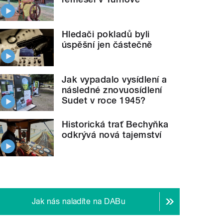
Hledači pokladů byli
úspěšní jen částečně
Jak vypadalo vysídlení a
následné znovuosídlení
Sudet v roce 1945?
Historická trať Bechyňka
odkrývá nová tajemství
Jak nás naladíte na DABu