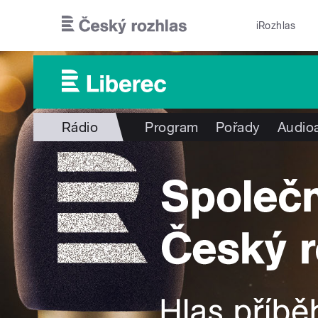
Přejít k hlavnímu obsahu
iRozhlas
Rádio
Program
Pořady
Audioa