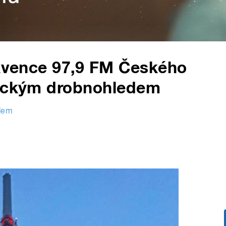
ekvence 97,9 FM Českého
nickým drobnohledem
ědem