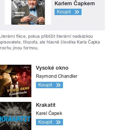
Karlem Čapkem
Koupit
Literární fikce, pokus přiblížit literární nadsázkou
spisovatele, filozofa, ale hlavně člověka Karla Čapka
trochu jinou formou.
Vysoké okno
Raymond Chandler
Koupit
Krakatit
Karel Čapek
Koupit