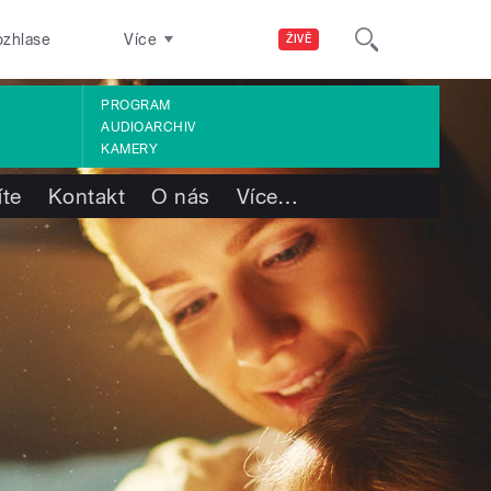
ozhlase
Více
ŽIVĚ
PROGRAM
AUDIOARCHIV
KAMERY
íte
Kontakt
O nás
Více
…