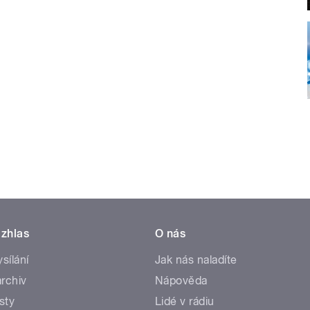
zhlas
O nás
ysílání
Jak nás naladíte
rchiv
Nápověda
sty
Lidé v rádiu