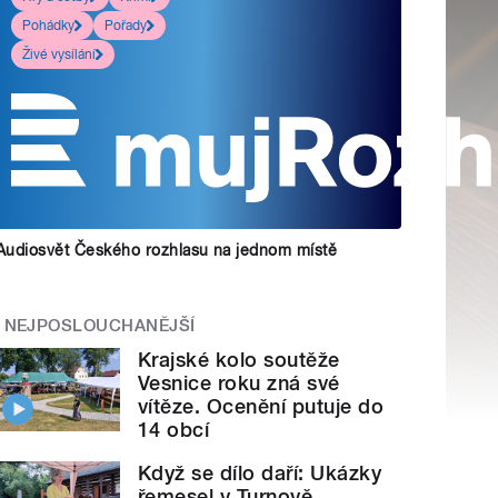
Pohádky
Pořady
Živé vysílání
Audiosvět Českého rozhlasu na jednom místě
NEJPOSLOUCHANĚJŠÍ
Krajské kolo soutěže
Vesnice roku zná své
vítěze. Ocenění putuje do
14 obcí
Když se dílo daří: Ukázky
řemesel v Turnově