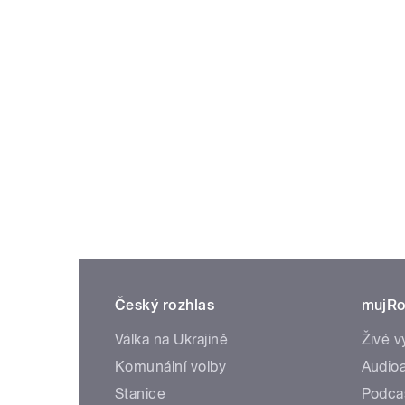
Český rozhlas
mujRo
Válka na Ukrajině
Živé v
Komunální volby
Audioa
Stanice
Podca