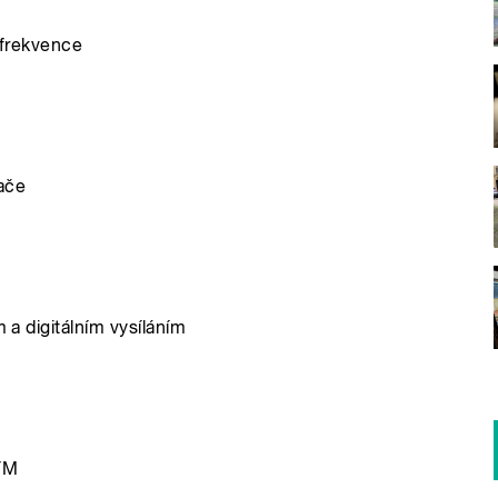
á frekvence
lače
m a digitálním vysíláním
 FM