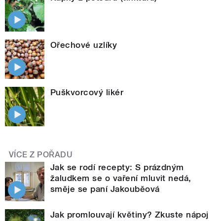
Ořechové uzlíky
Puškvorcový likér
VÍCE Z POŘADU
Jak se rodí recepty: S prázdným
žaludkem se o vaření mluvit nedá,
směje se paní Jakouběová
Jak promlouvají květiny? Zkuste nápoj