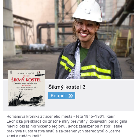
Šikmý kostel 3
Koupit
Románová kronika ztraceného města - léta 1945–1961. Karin
Lednická předkládá do značné míry převratný, dosavadní paradigma
měnící obraz hornického regionu, jehož zahlazenou historii stále
překrývá tlustá vrstva mýtů a zakořeněných stereotypů o „černé
zemi a rudém kraji“.