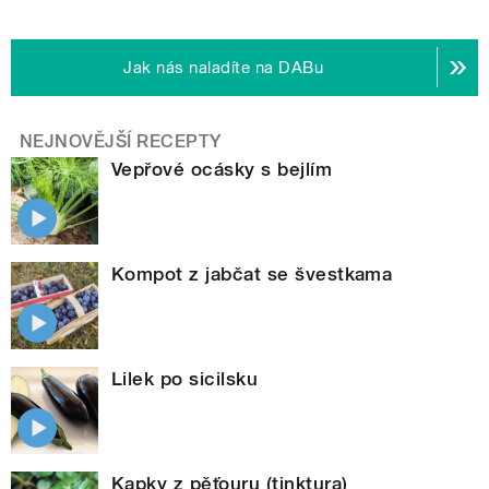
Jak nás naladíte na DABu
NEJNOVĚJŠÍ RECEPTY
Vepřové ocásky s bejlím
Kompot z jabčat se švestkama
Lilek po sicilsku
Kapky z pěťouru (tinktura)