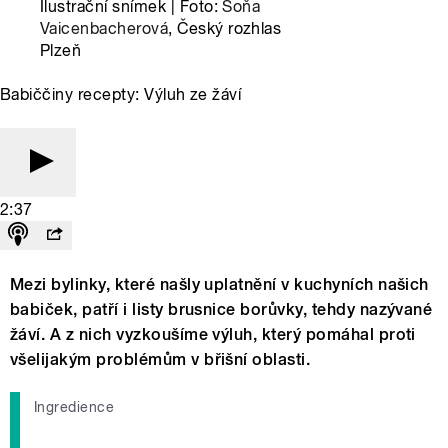
Ilustrační snímek | Foto:
Soňa
Vaicenbacherová
, Český rozhlas
Plzeň
Babiččiny recepty: Výluh ze žáví
2:37
Mezi bylinky, které našly uplatnění v kuchyních našich
babiček, patří i listy brusnice borůvky, tehdy nazývané
žáví. A z nich vyzkoušíme výluh, který pomáhal proti
všelijakým problémům v břišní oblasti.
Ingredience