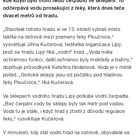
kde kdysi bylo molo nebo čerpadlo ve sklepení. To
odčerpává vodu prosakující z řeky, která dnes teče
dvacet metrů od hradu.
„Stavitelé tohoto hradu si ve 13. století vybrali místo
takřka na ostrově mezi prameny řeky Ploučnice,“
vysvětluje Jiřina Kučerová, ředitelka organizace Lipý,
proč se hradu Lipý říká „vodní“ hrad. „Voda měla
ochrannou funkci, další ochranou byly mokřady a bažiny,“
doplňuje průvodkyně Kateřina Hodanová. Voda je v místě
pořád. „Gotické sklepy jsou od počátku pod hladinou
řeky Ploučnice,“ říká Kučerová.
Ve sklepech vodního hradu Lipý potkáte vodní čerpadla.
„Bez čerpání vody by sklepy byly tak metr pod vodou.
Voda tu je stále, i když hrad ji ztratil z důvodu regulace
řeky,“ vysvětluje Kučerová.
V minulosti, kdy stál vodní hrad na ostrově, obyvatelé se