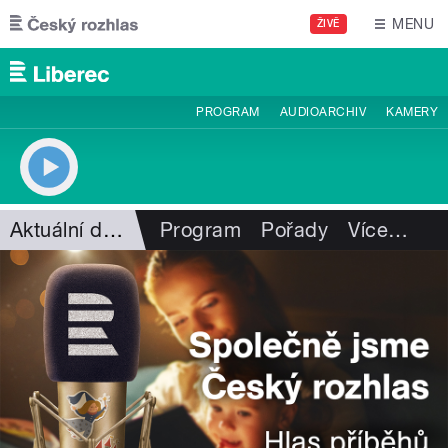
Přejít k hlavnímu obsahu
MENU
ŽIVĚ
PROGRAM
AUDIOARCHIV
KAMERY
Aktuální dění
Program
Pořady
Více
…