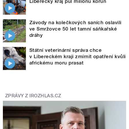
Liberecký kraj půl milionu korun
Závody na kolečkových saních oslavili
ve Smržovce 50 let tamní sáňkařské
dráhy
Státní veterinární správa chce
v Libereckém kraji zmírnit opatření kvůli
africkému moru prasat
ZPRÁVY Z IROZHLAS.CZ