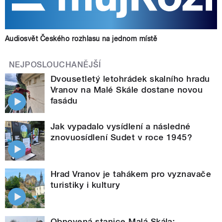
Audiosvět Českého rozhlasu na jednom místě
NEJPOSLOUCHANĚJŠÍ
Dvousetletý letohrádek skalního hradu
Vranov na Malé Skále dostane novou
fasádu
Jak vypadalo vysídlení a následné
znovuosídlení Sudet v roce 1945?
Hrad Vranov je tahákem pro vyznavače
turistiky i kultury
Obnovená stanice Malá Skála: