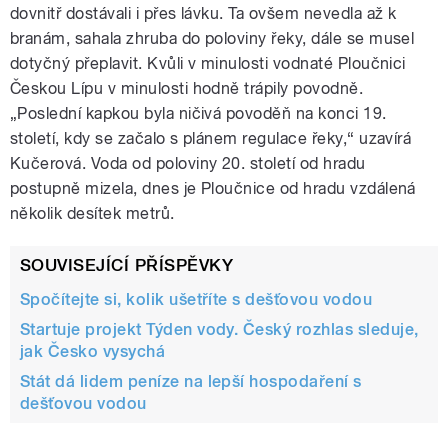
dovnitř dostávali i přes lávku. Ta ovšem nevedla až k
branám, sahala zhruba do poloviny řeky, dále se musel
dotyčný přeplavit. Kvůli v minulosti vodnaté Ploučnici
Českou Lípu v minulosti hodně trápily povodně.
„Poslední kapkou byla ničivá povoděň na konci 19.
století, kdy se začalo s plánem regulace řeky,“ uzavírá
Kučerová. Voda od poloviny 20. století od hradu
postupně mizela, dnes je Ploučnice od hradu vzdálená
několik desítek metrů.
SOUVISEJÍCÍ PŘÍSPĚVKY
Spočítejte si, kolik ušetříte s dešťovou vodou
Startuje projekt Týden vody. Český rozhlas sleduje,
jak Česko vysychá
Stát dá lidem peníze na lepší hospodaření s
dešťovou vodou