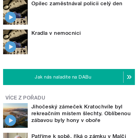
Opilec zaměstnával policii celý den
Kradla v nemocnici
Jak nás naladíte na DABu
VÍCE Z POŘADU
Jihočeský zámeček Kratochvíle byl
rekreačním místem šlechty. Oblíbenou
zábavou byly hony v oboře
Patříme k sobě, říká o zámku v Malči