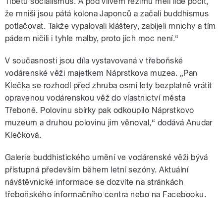
Tibetu socialismus. A pod vlivem režimu měli lidé pocit,
že mniši jsou pátá kolona Japonců a začali buddhismus
potlačovat. Takže vypalovali kláštery, zabíjeli mnichy a tím
pádem ničili i tyhle malby, proto jich moc není.“
V současnosti jsou díla vystavovaná v třeboňské
vodárenské věži majetkem Náprstkova muzea. „Pan
Klečka se rozhodl před zhruba osmi lety bezplatně vrátit
opravenou vodárenskou věž do vlastnictví města
Třeboně. Polovinu sbírky pak odkoupilo Náprstkovo
muzeum a druhou polovinu jim věnoval,“ dodává Anudar
Klečková.
Galerie buddhistického umění ve vodárenské věži bývá
přístupná především během letní sezóny. Aktuální
návštěvnické informace se dozvíte na stránkách
třeboňského informačního centra nebo na Facebooku.