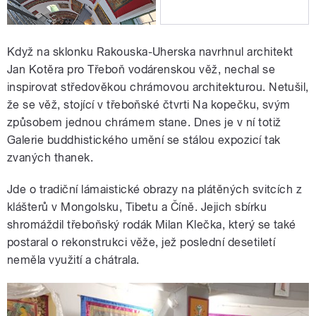
Když na sklonku Rakouska-Uherska navrhnul architekt
Jan Kotěra pro Třeboň vodárenskou věž, nechal se
inspirovat středověkou chrámovou architekturou. Netušil,
že se věž, stojící v třeboňské čtvrti Na kopečku, svým
způsobem jednou chrámem stane. Dnes je v ní totiž
Galerie buddhistického umění se stálou expozicí tak
zvaných thanek.
Jde o tradiční lámaistické obrazy na plátěných svitcích z
klášterů v Mongolsku, Tibetu a Číně. Jejich sbírku
shromáždil třeboňský rodák Milan Klečka, který se také
postaral o rekonstrukci věže, jež poslední desetiletí
neměla využití a chátrala.