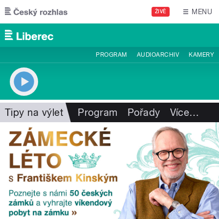
Přejít k hlavnímu obsahu
MENU
ŽIVĚ
PROGRAM
AUDIOARCHIV
KAMERY
Tipy na výlet
Program
Pořady
Více
…