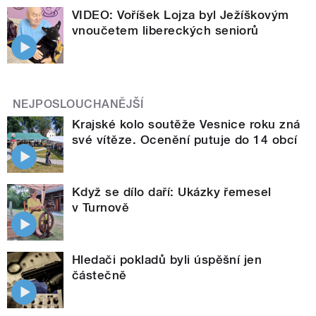
VIDEO: Voříšek Lojza byl Ježíškovým
vnoučetem libereckých seniorů
NEJPOSLOUCHANĚJŠÍ
Krajské kolo soutěže Vesnice roku zná
své vítěze. Ocenění putuje do 14 obcí
Když se dílo daří: Ukázky řemesel
v Turnově
Hledači pokladů byli úspěšní jen
částečně