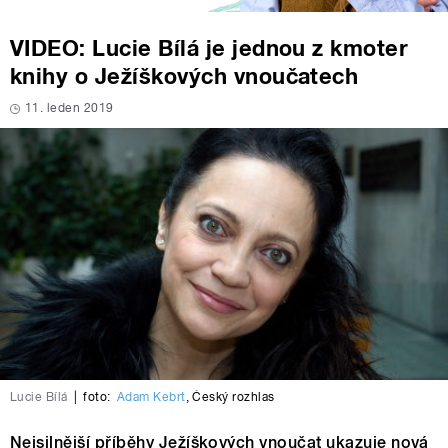
VIDEO: Lucie Bílá je jednou z kmoter
knihy o Ježíškových vnoučatech
11. leden 2019
Lucie Bílá
|
foto:
Adam Kebrt
,
Český rozhlas
Nejsilnější příběhy Ježíškových vnoučat ukazuje nová