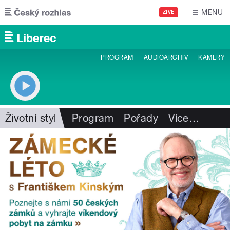
Přejít k hlavnímu obsahu
MENU
ŽIVĚ
PROGRAM
AUDIOARCHIV
KAMERY
Životní styl
Program
Pořady
Více
…