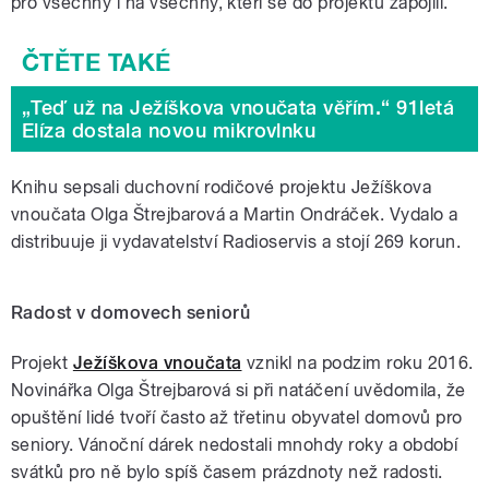
pro všechny i na všechny, kteří se do projektu zapojili.
„Teď už na Ježíškova vnoučata věřím.“ 91letá
Elíza dostala novou mikrovlnku
Knihu sepsali duchovní rodičové projektu Ježíškova
vnoučata Olga Štrejbarová a Martin Ondráček. Vydalo a
distribuuje ji vydavatelství Radioservis a stojí 269 korun.
Radost v domovech seniorů
Projekt
Ježíškova vnoučata
vznikl na podzim roku 2016.
Novinářka Olga Štrejbarová si při natáčení uvědomila, že
opuštění lidé tvoří často až třetinu obyvatel domovů pro
seniory. Vánoční dárek nedostali mnohdy roky a období
svátků pro ně bylo spíš časem prázdnoty než radosti.