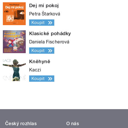
Dej mi pokoj
Petra Štarková
Koupit
Klasické pohádky
Daniela Fischerová
Koupit
Kněhyně
Kaczi
Koupit
Český rozhlas
O nás