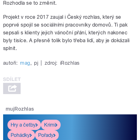
Rozhodla se to změnit.
Projekt v roce 2017 zaujal i Český rozhlas, který se
poprvé spojil se sociálními pracovníky domovů. Ti pak
sepsali s klienty jejich vánoční přání, kterých nakonec
byly tisíce. A přesně tolik bylo třeba lidí, aby je dokázali
splnit.
autoři:
mag
,
pj
|
zdroj:
iRozhlas
mujRozhlas
Hry a četby
Krimi
Pohádky
Pořady