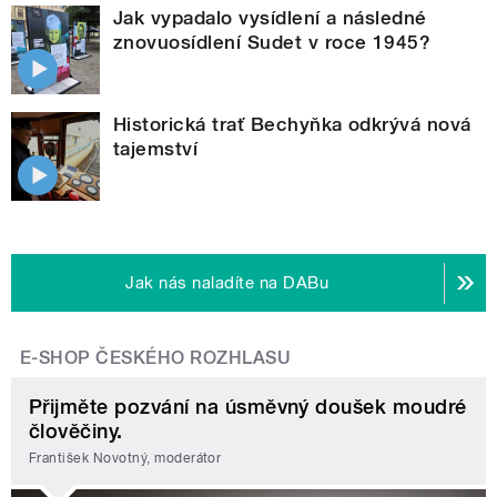
Jak vypadalo vysídlení a následné
znovuosídlení Sudet v roce 1945?
Historická trať Bechyňka odkrývá nová
tajemství
Jak nás naladíte na DABu
E-SHOP ČESKÉHO ROZHLASU
Přijměte pozvání na úsměvný doušek moudré
člověčiny.
František Novotný, moderátor