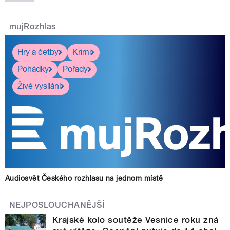
mujRozhlas
Hry a četby
Krimi
Pohádky
Pořady
Živé vysílání
Audiosvět Českého rozhlasu na jednom místě
NEJPOSLOUCHANĚJŠÍ
Krajské kolo soutěže Vesnice roku zná