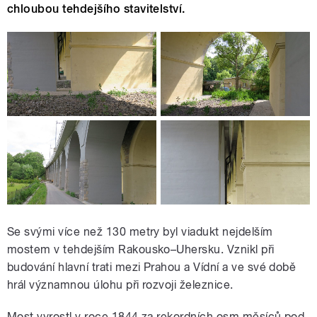
chloubou tehdejšího stavitelství.
Se svými více než 130 metry byl viadukt nejdelším
mostem v tehdejším Rakousko–Uhersku. Vznikl při
budování hlavní trati mezi Prahou a Vídní a ve své době
hrál významnou úlohu při rozvoji železnice.
Most vyrostl v roce 1844 za rekordních osm měsíců pod