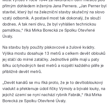
přímým dohledem inženýra Jana Pernera. „Jan Perner byl
stavitel, který byl na železniční stavby skutečný na slovo
vzatý odborník. A postavil most tak dokonalý, že slouží
dodnes. A tak není divu, že byl vyhlášen technickou
památkou,“ říká Mirka Borecká ze Spolku Otevřené
Úvaly.
Na stavbu byly použity pískovcové a žulové kvádry.
Výška mostu dosahuje 13 metrů a celkem devět oblouků
jej stáčí do mírné zatáčky. Jednotlivé pilíře mají u paty
šířku úctyhodných šest metrů a rozpětí každého pilíře je
přibližně devět metrů.
„Devět kanálů se mu říká proto, že je to devítiobloukový
viadukt a překlenuje údolí říčky Výmoly a bývalé louky, na
jejichž území se nyní nachází rybník Fabrák,“ říká Mirka
Borecká ze Spolku Otevřené Úvaly.