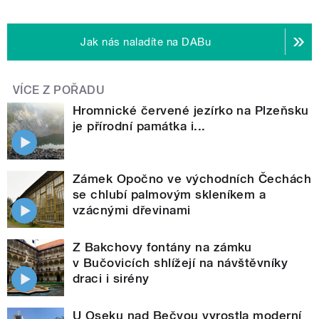
Jak nás naladíte na DABu
VÍCE Z POŘADU
Hromnické červené jezírko na Plzeňsku
je přírodní památka i...
Zámek Opočno ve východních Čechách
se chlubí palmovým skleníkem a
vzácnými dřevinami
Z Bakchovy fontány na zámku
v Bučovicích shlížejí na návštěvníky
draci i sirény
U Oseku nad Bečvou vyrostla moderní