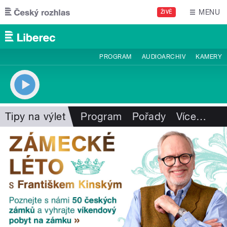
Přejít k hlavnímu obsahu
MENU
ŽIVĚ
PROGRAM
AUDIOARCHIV
KAMERY
Tipy na výlet
Program
Pořady
Více
…