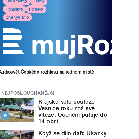
Hry a četby
Krimi
Pohádky
Pořady
Živé vysílání
Audiosvět Českého rozhlasu na jednom místě
NEJPOSLOUCHANĚJŠÍ
Krajské kolo soutěže
Vesnice roku zná své
vítěze. Ocenění putuje do
14 obcí
Když se dílo daří: Ukázky