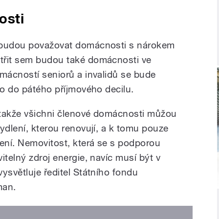
osti
e budou považovat domácnosti s nárokem
třit sem budou také domácnosti ve
omácností seniorů a invalidů se bude
to do pátého příjmového decilu.
, takže všichni členové domácnosti můžou
ydlení, kterou renovují, a k tomu pouze
lení. Nemovitost, která se s podporou
itelný zdroj energie, navíc musí být v
ysvětluje ředitel Státního fondu
man.