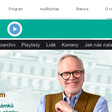
Program
mujRozhlas
Stanice
O r
oarchiv
Playlisty
Lidé
Kamery
Jak nás nala