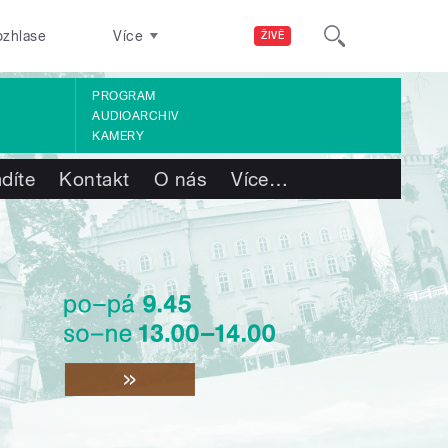
ozhlase
Více
ŽIVĚ
PROGRAM
AUDIOARCHIV
KAMERY
díte
Kontakt
O nás
Více
…