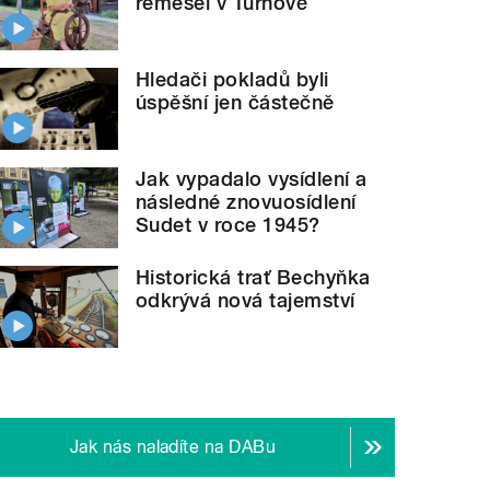
řemesel v Turnově
Hledači pokladů byli
úspěšní jen částečně
Jak vypadalo vysídlení a
následné znovuosídlení
Sudet v roce 1945?
Historická trať Bechyňka
odkrývá nová tajemství
Jak nás naladíte na DABu