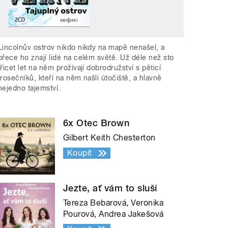
Lincolnův ostrov nikdo nikdy na mapě nenašel, a
přece ho znají lidé na celém světě. Už déle než sto
třicet let na něm prožívají dobrodružství s pěticí
trosečníků, kteří na něm našli útočiště, a hlavně
nejedno tajemství.
6x Otec Brown
Gilbert Keith Chesterton
Koupit
Jezte, ať vám to sluší
Tereza Bebarová, Veronika
Pourová, Andrea Jakešová