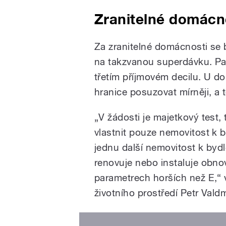
Zranitelné domácn
Za zranitelné domácnosti s
na takzvanou superdávku. Pa
třetím příjmovém decilu. U d
hranice posuzovat mírněji, a 
„V žádosti je majetkový test
vlastnit pouze nemovitost k b
jednu další nemovitost k byd
renovuje nebo instaluje obnov
parametrech horších než E,“ v
životního prostředí Petr Vald