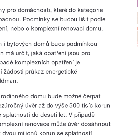
y pro domácnosti, které do kategorie
padnou. Podmínky se budou lišit podle
atření, nebo o komplexní renovaci domu.
ých i bytových domů bude podmínkou
 má určit, jaká opatření jsou pro
padě komplexních opatření je
 žádosti průkaz energetické
aldman.
 rodinného domu bude možné čerpat
ezúročný úvěr až do výše 500 tisíc korun
e splatností do deseti let. V případě
omplexní renovace může úvěr dosáhnout
ž dvou milionů korun se splatností