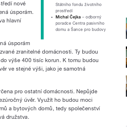
středí nové
Státního fondu životního
prostředí
lená úsporám.
Michal Čejka
– odborný
va hlavní
poradce Centra pasivního
domu a Šance pro budovy
ená úsporám
kzvané zranitelné domácnosti. Ty budou
 do výše 400 tisíc korun. K tomu budou
ěr ve stejné výši, jako je samotná
čena pro ostatní domácnosti. Nepůjde
 bezúročný úvěr. Využít ho budou moci
omů a bytových domů, tedy společenství
vá družstva.