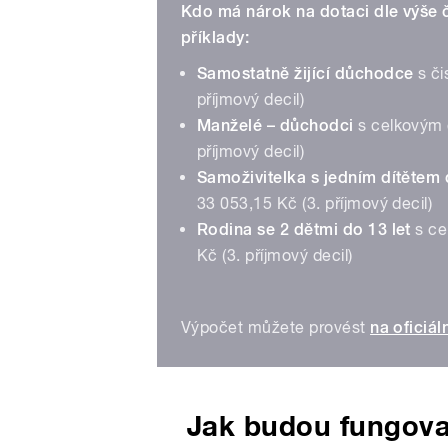
Kdo má nárok na dotaci dle výše 
příklady:
Samostatně žijící důchodce
s či
příjmový decil)
Manželé – důchodci
s celkovým 
příjmový decil)
Samoživitelka s jedním dítětem 
33 053,15 Kč (3. příjmový decil)
Rodina se 2 dětmi do 13 let
s ce
Kč (3. příjmový decil)
Výpočet můžete provést
na oficiá
Jak budou fungova