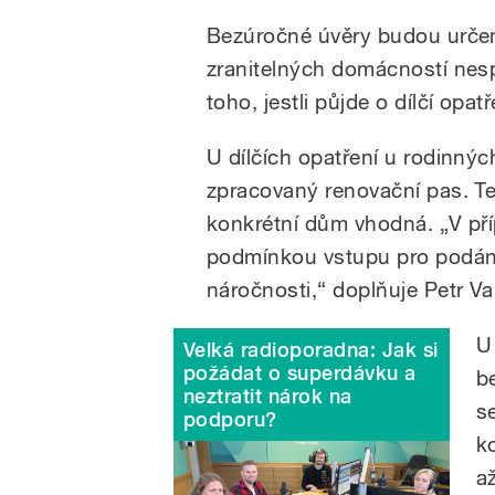
Bezúročné úvěry budou určen
zranitelných domácností nes
toho, jestli půjde o dílčí op
U dílčích opatření u rodinn
zpracovaný renovační pas. Ten
konkrétní dům vhodná. „V pří
podmínkou vstupu pro podání
náročnosti,“ doplňuje Petr V
U
Velká radioporadna: Jak si
požádat o superdávku a
b
neztratit nárok na
s
podporu?
k
a