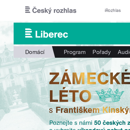
Přejít k hlavnímu obsahu
iRozhlas
Domácí
Program
Pořady
Audi