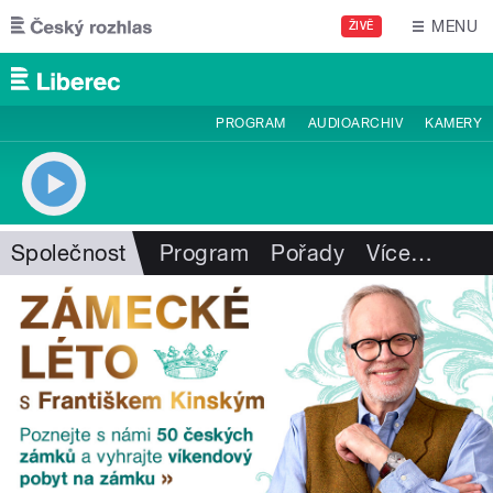
Přejít k hlavnímu obsahu
MENU
ŽIVĚ
PROGRAM
AUDIOARCHIV
KAMERY
Společnost
Program
Pořady
Více
…