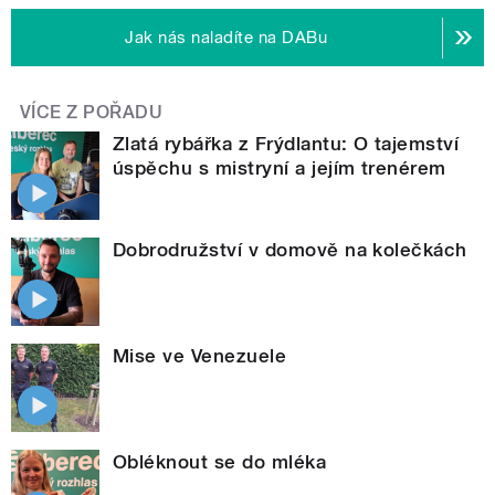
Jak nás naladíte na DABu
VÍCE Z POŘADU
Zlatá rybářka z Frýdlantu: O tajemství
úspěchu s mistryní a jejím trenérem
Dobrodružství v domově na kolečkách
Mise ve Venezuele
Obléknout se do mléka