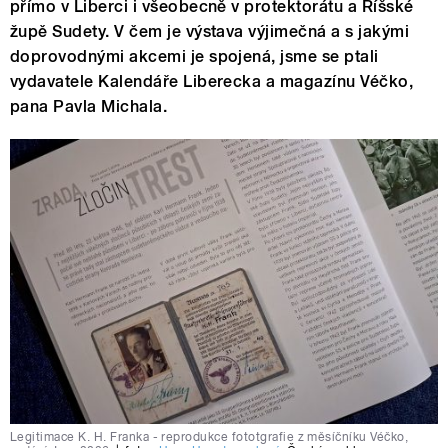
přímo v Liberci i všeobecně v protektorátu a Říšské
župě Sudety. V čem je výstava výjimečná a s jakými
doprovodnými akcemi je spojená, jsme se ptali
vydavatele Kalendáře Liberecka a magazínu Véčko,
pana Pavla Michala.
Legitimace K. H. Franka - reprodukce fototgrafie z měsíčníku Véčko,