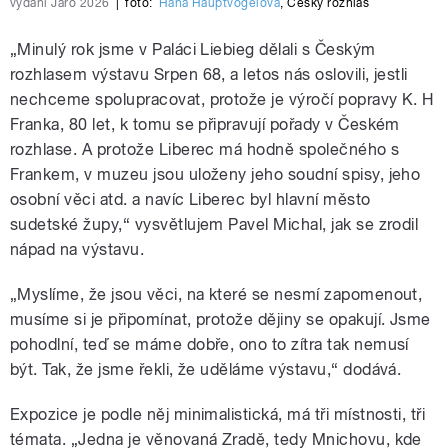
vydání Jaro 2026
|
foto:
Hana Hauptvogelová
,
Český rozhlas
„Minulý rok jsme v Paláci Liebieg dělali s Českým
rozhlasem výstavu Srpen 68, a letos nás oslovili, jestli
nechceme spolupracovat, protože je výročí popravy K. H
Franka, 80 let, k tomu se připravují pořady v Českém
rozhlase. A protože Liberec má hodně společného s
Frankem, v muzeu jsou uloženy jeho soudní spisy, jeho
osobní věci atd. a navíc Liberec byl hlavní město
sudetské župy,“ vysvětlujem Pavel Michal, jak se zrodil
nápad na výstavu.
„Myslíme, že jsou věci, na které se nesmí zapomenout,
musíme si je připomínat, protože dějiny se opakují. Jsme
pohodlní, teď se máme dobře, ono to zítra tak nemusí
být. Tak, že jsme řekli, že uděláme výstavu,“ dodává.
Expozice je podle něj minimalistická, má tři místnosti, tři
témata. „Jedna je věnovaná Zradě, tedy Mnichovu, kde