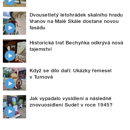
Dvousetletý letohrádek skalního hradu
Vranov na Malé Skále dostane novou
fasádu
Historická trať Bechyňka odkrývá nová
tajemství
Když se dílo daří: Ukázky řemesel
v Turnově
Jak vypadalo vysídlení a následné
znovuosídlení Sudet v roce 1945?