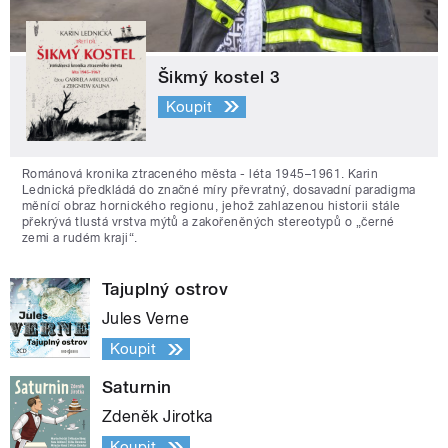
Šikmý kostel 3
Koupit
Románová kronika ztraceného města - léta 1945–1961. Karin
Lednická předkládá do značné míry převratný, dosavadní paradigma
měnící obraz hornického regionu, jehož zahlazenou historii stále
překrývá tlustá vrstva mýtů a zakořeněných stereotypů o „černé
zemi a rudém kraji“.
Tajuplný ostrov
Jules Verne
Koupit
Saturnin
Zdeněk Jirotka
Koupit