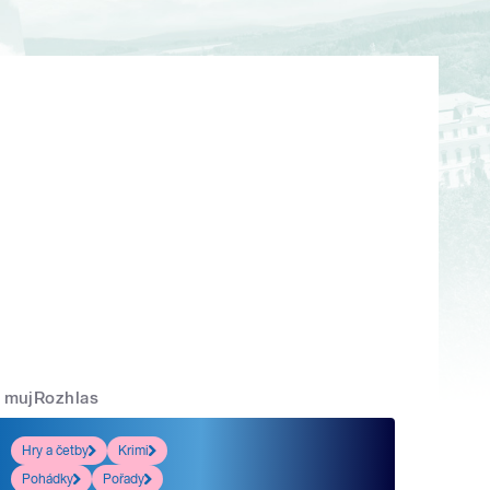
mujRozhlas
Hry a četby
Krimi
Pohádky
Pořady