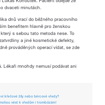
í Lukáš Kohoutek. Pacient odejde ze
o dvaceti minutách.
ika dnů vrací do běžného pracovního
tším benefitem hlavně pro ženskou
, který s sebou tato metoda nese. To
zatvrdliny a jiné kosmetické defekty,
dně prováděných operací vídat, se zde
á. Lékaři mnohdy nemusí podávat ani
ví křečové žíly nebo bércové vředy?
 mohou vést k vředům i trombózám!