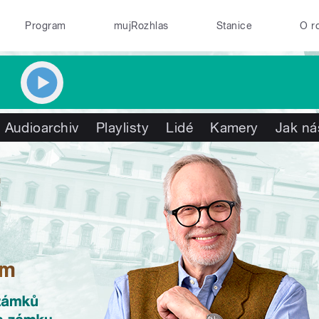
Program
mujRozhlas
Stanice
O r
Audioarchiv
Playlisty
Lidé
Kamery
Jak ná