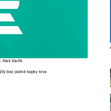
: Aleš Vavřík
íly bez jediné kapky krve