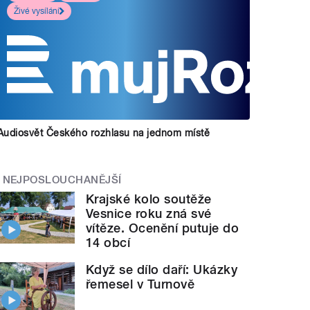
Živé vysílání
Audiosvět Českého rozhlasu na jednom místě
NEJPOSLOUCHANĚJŠÍ
Krajské kolo soutěže
Vesnice roku zná své
vítěze. Ocenění putuje do
14 obcí
Když se dílo daří: Ukázky
řemesel v Turnově