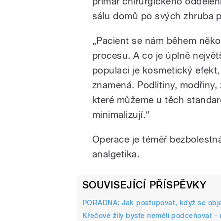
primář chirurgického oddělen
sálu domů po svých zhruba p
„Pacient se nám během někol
procesu. A co je úplně nejvě
populaci je kosmetický efekt
znamená. Podlitiny, modřiny, 
které můžeme u těch standar
minimalizují.“
Operace je téměř bezbolestn
analgetika.
SOUVISEJÍCÍ PŘÍSPĚVKY
PORADNA: Jak postupovat, když se obje
Křečové žíly byste neměli podceňovat -