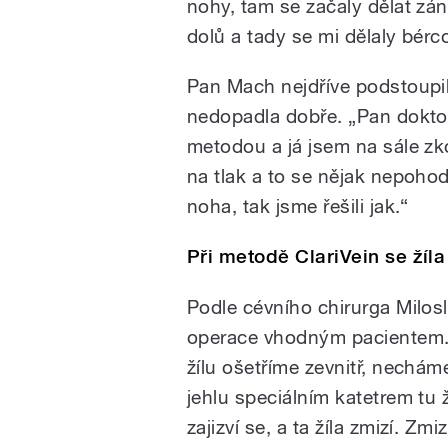
nohy, tam se začaly dělat záně
dolů a tady se mi dělaly bérc
Pan Mach nejdříve podstoupil 
nedopadla dobře. „Pan dokto
metodou a já jsem na sále zko
na tlak a to se nějak nepoho
noha, tak jsme řešili jak.“
Při metodě ClariVein se žíl
Podle cévního chirurga Milos
operace vhodným pacientem. 
žílu ošetříme zevnitř, nechám
jehlu speciálním katetrem tu ž
zajizví se, a ta žíla zmizí. Zmi