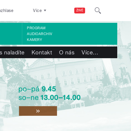
ozhlase
Více
ŽIVĚ
PROGRAM
AUDIOARCHIV
KAMERY
s naladíte
Kontakt
O nás
Více
…