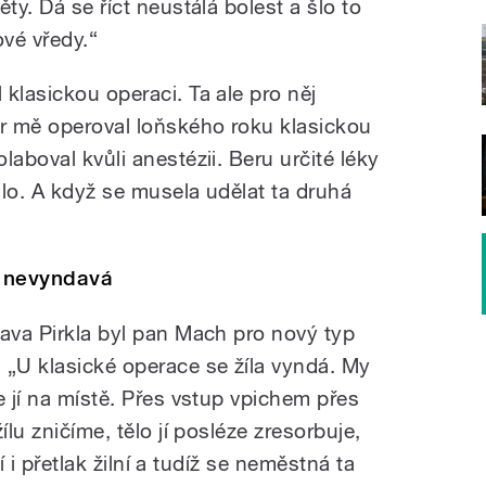
ty. Dá se říct neustálá bolest a šlo to
ové vředy.“
klasickou operaci. Ta ale pro něj
r mě operoval loňského roku klasickou
laboval kvůli anestézii. Beru určité léky
dlo. A když se musela udělat ta druhá
a nevyndavá
lava Pirkla byl pan Mach pro nový typ
„U klasické operace se žíla vyndá. My
e jí na místě. Přes vstup vpichem přes
ílu zničíme, tělo jí posléze zresorbuje,
zí i přetlak žilní a tudíž se neměstná ta