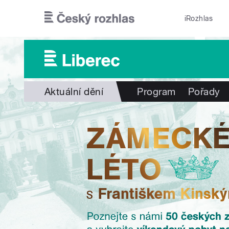
Přejít k hlavnímu obsahu
iRozhlas
Aktuální dění
Program
Pořady