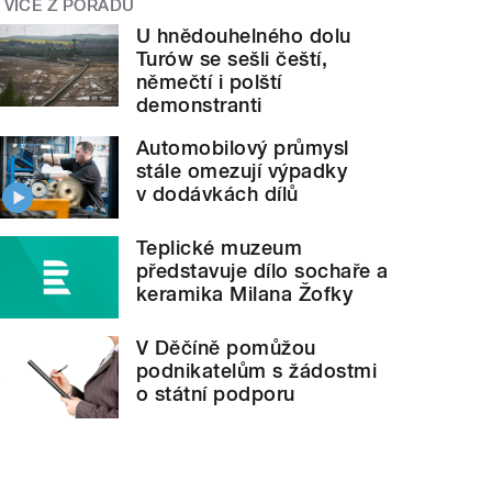
VÍCE Z POŘADU
U hnědouhelného dolu
Turów se sešli čeští,
němečtí i polští
demonstranti
Automobilový průmysl
stále omezují výpadky
v dodávkách dílů
Teplické muzeum
představuje dílo sochaře a
keramika Milana Žofky
V Děčíně pomůžou
podnikatelům s žádostmi
o státní podporu