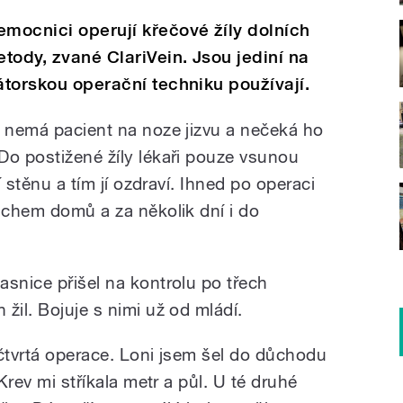
emocnici operují křečové žíly dolních
tody, zvané ClariVein. Jsou jediní na
átorskou operační techniku používají.
e nemá pacient na noze jizvu a nečeká ho
Do postižené žíly lékaři pouze vsunou
í stěnu a tím jí ozdraví. Ihned po operaci
pichem domů a za několik dní i do
asnice přišel na kontrolu po třech
žil. Bojuje s nimi už od mládí.
 čtvrtá operace. Loni jsem šel do důchodu
 Krev mi stříkala metr a půl. U té druhé