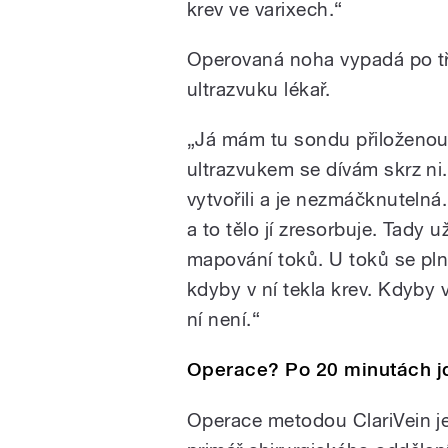
krev ve varixech.“
Operovaná noha vypadá po tř
ultrazvuku lékař.
„Já mám tu sondu přiloženou
ultrazvukem se dívám skrz ni.
vytvořili a je nezmáčknutelná.
a to tělo jí zresorbuje. Tady u
mapování toků. U toků se plní
kdyby v ní tekla krev. Kdyby v
ní není.“
Operace? Po 20 minutách j
Operace metodou ClariVein je