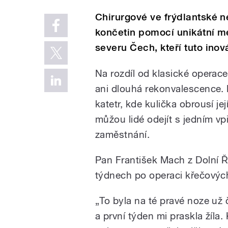
Chirurgové ve frýdlantské n
končetin pomocí unikátní me
severu Čech, kteří tuto inov
Na rozdíl od klasické operac
ani dlouhá rekonvalescence. 
katetr, kde kulička obrousí jej
můžou lidé odejít s jedním v
zaměstnání.
Pan František Mach z Dolní Ř
týdnech po operaci křečových 
„To byla na té pravé noze už
a první týden mi praskla žíla.