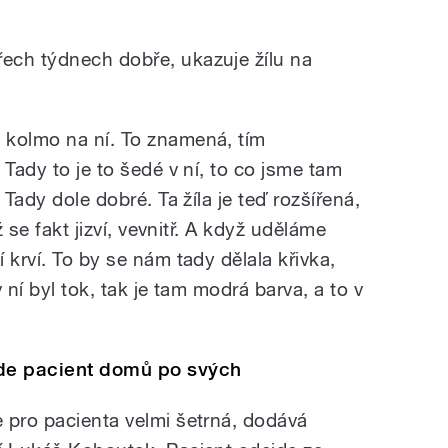
ech týdnech dobře, ukazuje žílu na
 kolmo na ní. To znamená, tím
 Tady to je to šedé v ní, to co jsme tam
 Tady dole dobré. Ta žíla je teď rozšířená,
ž se fakt jizví, vevnitř. A když uděláme
 krví. To by se nám tady dělala křivka,
 ní byl tok, tak je tam modrá barva, a to v
de pacient domů po svých
 pro pacienta velmi šetrná, dodává