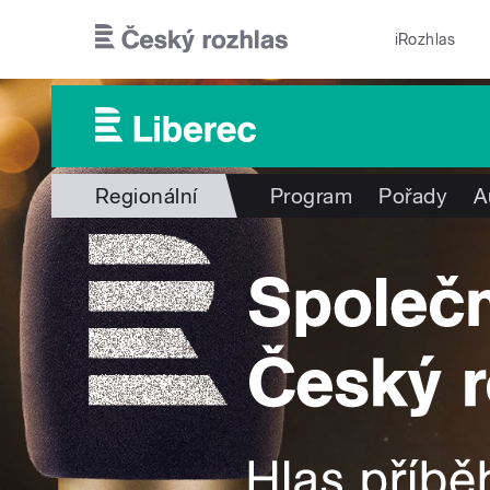
Přejít k hlavnímu obsahu
iRozhlas
Regionální
Program
Pořady
A