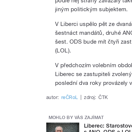
podle něj strany zavázaly ta
jiným politickým subjektem.
V Liberci uspělo pět ze dvaná
šestnáct mandátů, druhé ANO
šest. ODS bude mít čtyři zast
(LOL).
V předchozím volebním období
Liberec se zastupiteli zvolen
poslední dva roky provázely v
autor:
reČRoL
|
zdroj:
ČTK
MOHLO BY VÁS ZAJÍMAT
Liberec: Starostové
s ANO, ODS a LO