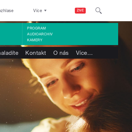
ozhlase
Více
ŽIVĚ
PROGRAM
AUDIOARCHIV
KAMERY
aladíte
Kontakt
O nás
Více
…