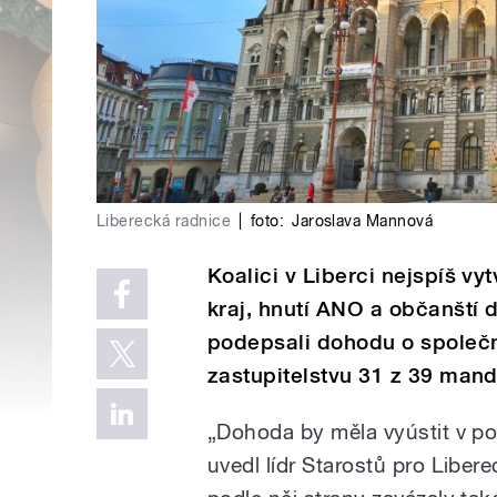
Liberecká radnice
|
foto:
Jaroslava Mannová
Koalici v Liberci nejspíš vy
kraj, hnutí ANO a občanští 
podepsali dohodu o společ
zastupitelstvu 31 z 39 mand
„Dohoda by měla vyústit v po
uvedl lídr Starostů pro Libe