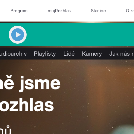
Program
mujRozhlas
Stanice
O r
udioarchiv
Playlisty
Lidé
Kamery
Jak nás n