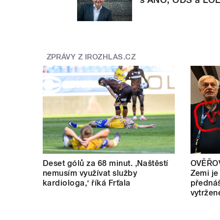
ZPRÁVY Z IROZHLAS.CZ
Deset gólů za 68 minut. ,Naštěstí
OVĚŘOV
nemusím využívat služby
Zemi je
kardiologa,‘ říká Frťala
přednáš
vytržen