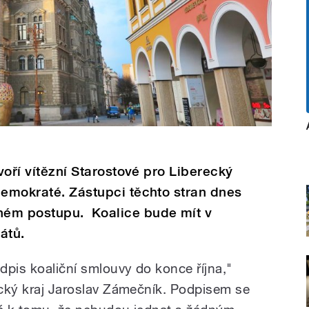
tvoří vítězní Starostové pro Liberecký
demokraté. Zástupci těchto stran dnes
ném postupu. Koalice bude mít v
átů.
dpis koaliční smlouvy do konce října,"
recký kraj Jaroslav Zámečník. Podpisem se