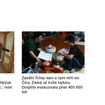
í
Zasáhl Tchaj-wan a nyní míří do
ibývá.
Číny. Země už kvůli tajfunu
c,‘ míní
Dolphin evakuovala přes 400 000
lidí