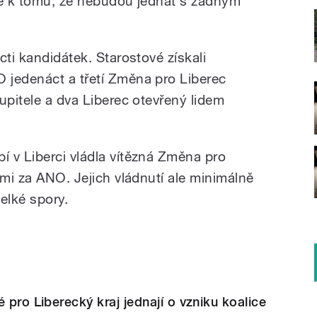
ké k tomu, že nebudou jednat s žádným
cti kandidátek. Starostové získali
 jedenáct a třetí Změna pro Liberec
upitele a dva Liberec otevřený lidem
 v Liberci vládla vítězná Změna pro
ými za ANO. Jejich vládnutí ale minimálně
elké spory.
 pro Liberecký kraj jednají o vzniku koalice
L