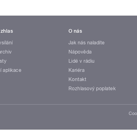
zhlas
O nás
ysílání
Jak nás naladíte
rchiv
Nápověda
sty
Lidé v rádiu
í aplikace
Kariéra
Kontakt
Rozhlasový poplatek
Coo