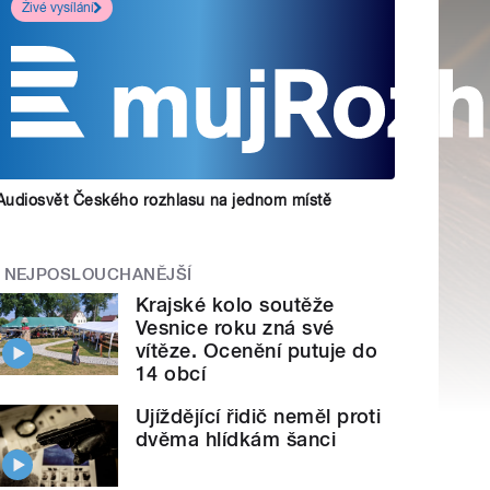
Živé vysílání
Audiosvět Českého rozhlasu na jednom místě
NEJPOSLOUCHANĚJŠÍ
Krajské kolo soutěže
Vesnice roku zná své
vítěze. Ocenění putuje do
14 obcí
Ujíždějící řidič neměl proti
dvěma hlídkám šanci