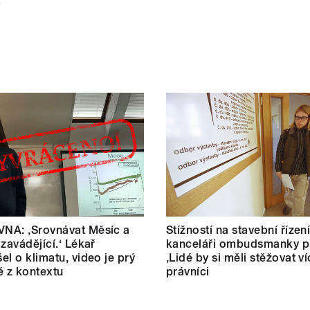
NA: ‚Srovnávat Měsíc a
Stížností na stavební řízen
 zavádějící.‘ Lékař
kanceláři ombudsmanky př
el o klimatu, video je prý
‚Lidé by si měli stěžovat ví
é z kontextu
právníci