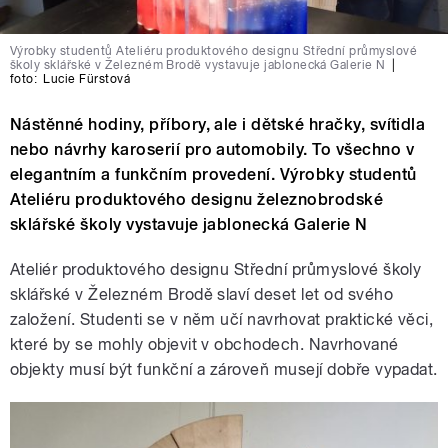
Výrobky studentů Ateliéru produktového designu Střední průmyslové
školy sklářské v Železném Brodě vystavuje jablonecká Galerie N
|
foto:
Lucie Fürstová
Nástěnné hodiny, příbory, ale i dětské hračky, svítidla
nebo návrhy karoserií pro automobily. To všechno v
elegantním a funkčním provedení. Výrobky studentů
Ateliéru produktového designu železnobrodské
sklářské školy vystavuje jablonecká Galerie N
Ateliér produktového designu Střední průmyslové školy
sklářské v Železném Brodě slaví deset let od svého
založení. Studenti se v něm učí navrhovat praktické věci,
které by se mohly objevit v obchodech. Navrhované
objekty musí být funkční a zároveň musejí dobře vypadat.