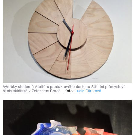
Výrobky studentů Ateliéru produktového designu Střední průmyslové
školy sklářské v Železném Brodě
|
foto:
Lucie Fürstová