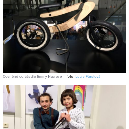
Oceněné odrážedlo Emmy Naarové
|
foto:
Lucie Fürstová