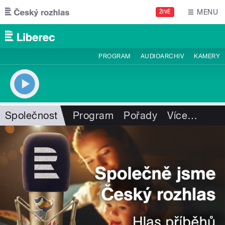
Přejít k hlavnímu obsahu
MENU
ŽIVĚ
PROGRAM
AUDIOARCHIV
KAMERY
Společnost
Program
Pořady
Více
…