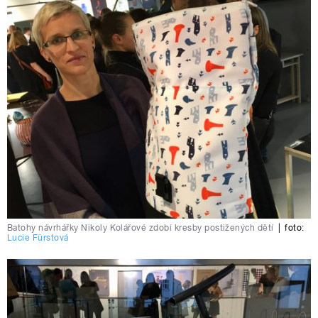
Batohy návrhářky Nikoly Kolářové zdobí kresby postižených dětí
|
foto:
Lucie Fürstová