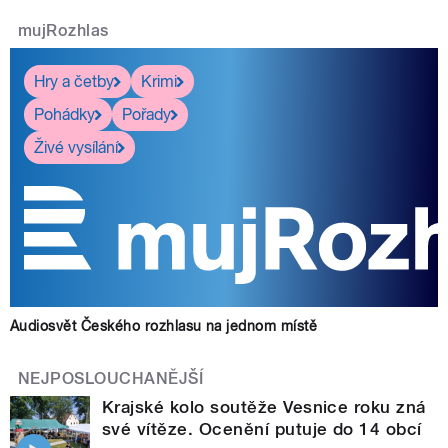
mujRozhlas
Hry a četby
Krimi
Pohádky
Pořady
Živé vysílání
Audiosvět Českého rozhlasu na jednom místě
NEJPOSLOUCHANĚJŠÍ
Krajské kolo soutěže Vesnice roku zná
své vítěze. Ocenění putuje do 14 obcí