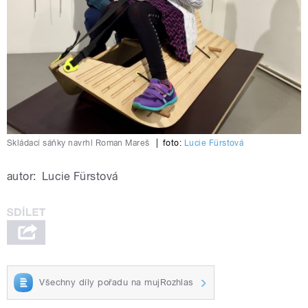
Skládací sáňky navrhl Roman Mareš
|
foto:
Lucie Fürstová
autor:
Lucie Fürstová
Všechny díly pořadu na mujRozhlas