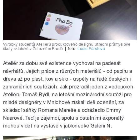
Výrobky studentů Ateliéru produktového designu Střední průmyslové
školy sklářské v Železném Brodě
|
foto:
Lucie Fürstová
Ateliér za dobu své existence vychoval na padesát
návrhářů. Jejich práce z různých materiálů - od papíru a
dřeva až po plast, kov a sklo - uspěly na řadě českých i
zahraničních soutěžích. Jak prozradil jeden z vedoucích
Ateliéru Tomáš Rýdl, na letošní mezinárodní soutěži pro
mladé designéry v Mnichově získali dvě ocenění, za
skládací sáňky Romana Mareše a odrážedlo Emmy
Naarové. Teď je zájemci, spolu s ostatními exponáty
mohou vidět na výstavě v jablonecké Galerii N.