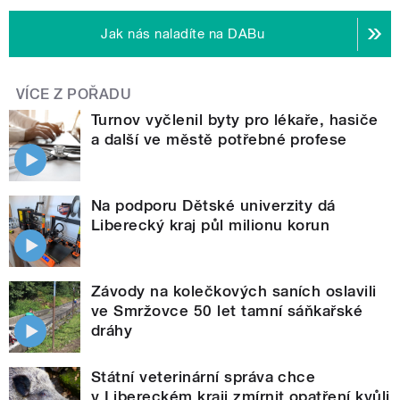
Jak nás naladíte na DABu
VÍCE Z POŘADU
Turnov vyčlenil byty pro lékaře, hasiče
a další ve městě potřebné profese
Na podporu Dětské univerzity dá
Liberecký kraj půl milionu korun
Závody na kolečkových saních oslavili
ve Smržovce 50 let tamní sáňkařské
dráhy
Státní veterinární správa chce
v Libereckém kraji zmírnit opatření kvůli