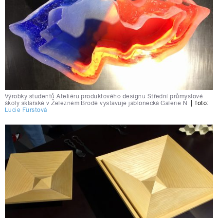
Výrobky studentů Ateliéru produktového designu Střední průmyslové
školy sklářské v Železném Brodě vystavuje jablonecká Galerie N
|
foto:
Lucie Fürstová