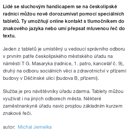
Lidé se sluchovým handicapem se na českolipské
radnici můžou nově dorozumívat pomocí speciálních
tabletů. Ty umožňují online kontakt s tlumočníkem do
znakového jazyka nebo umí přepsat mluvenou řeč do
textu.
Jeden z tabletů je umístěný u vedoucí správního odboru
v prvním patře českolipského městského úřadu na
náměstí T G. Masaryka (radnice, 1. patro, kancelář č. 9),
druhý na odboru sociálních věcí a zdravotnictví v přízemí
budovy v Děčínské ulici (budova B, přízemí).
Služba je pro návštěvníky úřadu zdarma. Tablety můžou
využívat i na jiných odborech města. Některé
zaměstnankyně úřadu navíc projdou základním kurzem
znakové řeči.
autor:
Michal Jemelka