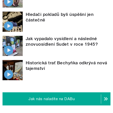
Hledači pokladů byli úspěšní jen
částečně
Jak vypadalo vysídlení a následné
znovuosídlení Sudet v roce 1945?
Historická trať Bechyňka odkrývá nová
tajemství
Jak nás naladíte na DABu