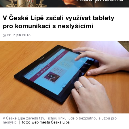
V České Lípě začali využívat tablety
pro komunikaci s neslyšícími
26. říjen 2018
V České Lípě zavedli tzv. Tichou linku. Jde o bezplatnou službu pro
neslyšící
|
foto:
web města Česká Lípa