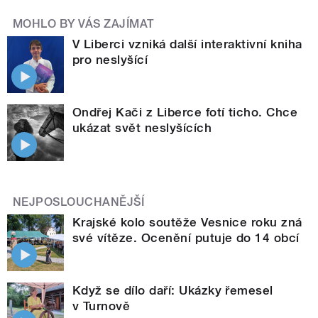
MOHLO BY VÁS ZAJÍMAT
V Liberci vzniká další interaktivní kniha
pro neslyšící
Ondřej Kači z Liberce fotí ticho. Chce
ukázat svět neslyšících
NEJPOSLOUCHANĚJŠÍ
Krajské kolo soutěže Vesnice roku zná
své vítěze. Ocenění putuje do 14 obcí
Když se dílo daří: Ukázky řemesel
v Turnově