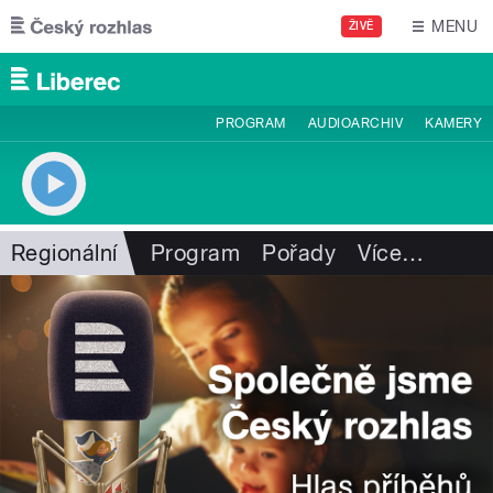
Přejít k hlavnímu obsahu
MENU
ŽIVĚ
PROGRAM
AUDIOARCHIV
KAMERY
Regionální
Program
Pořady
Více
…