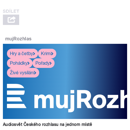
mujRozhlas
Hry a četby
Krimi
Pohádky
Pořady
Živé vysílání
Audiosvět Českého rozhlasu na jednom místě