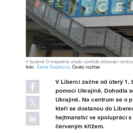
V budově D krajského úřadu vystřídá očkovací centr
foto:
Šárka Škapiková
,
Český rozhlas
V Liberci začne od úterý 1.
pomoci Ukrajině. Dohodla s
Ukrajině. Na centrum se o 
kteří se dostanou do Libere
hejtmanství ve spolupráci s 
červeným křížem.