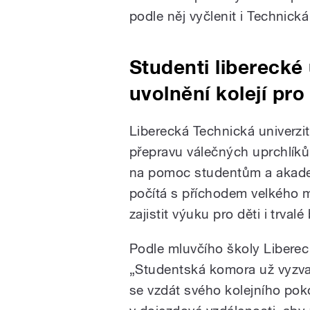
podle něj vyčlenit i Technická
Studenti liberecké 
uvolnění kolejí pro
Liberecká Technická univerzita
přepravu válečných uprchlíků 
na pomoc studentům a akadem
počítá s příchodem velkého m
zajistit výuku pro děti i trvalé
Podle mluvčího školy Liberec R
„Studentská komora už vyzvala 
se vzdát svého kolejního pok