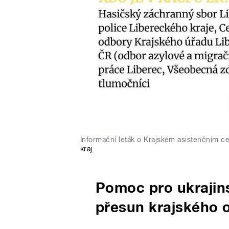
Informační leták o Krajském asistenčním c
kraj
Pomoc pro ukrajins
přesun krajského 