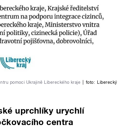
entru pomoci Ukrajině Libereckého kraje
|
foto:
Liberecký
ké uprchlíky urychlí
očkovacího centra