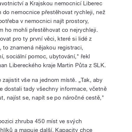
votnictví a Krajskou nemocnicí Liberec
 do nemocnice přestěhovat rychleji, než
otřeba v nemocnici najít prostory,
m ho mohli přestěhovat co nejrychleji.
t pro ty první věci, které si lidé z
, to znamená nějakou registraci,
í, sociální pomoc, ubytování," řekl
man Libereckého kraje Martin Půta z SLK.
 zajistit vše na jednom místě. „Tak, aby
ale dostali tady všechny informace, včetně
, najíst se, napít se po náročné cestě,"
pozici zhruba 450 míst ve svých
hlíků a mapuje další. Kapacity chce