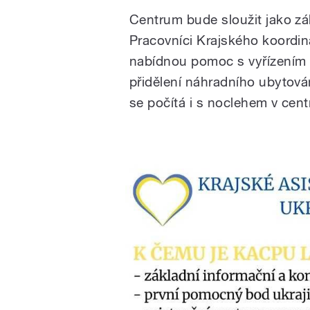
Centrum bude sloužit jako zá
Pracovníci Krajského koordin
nabídnou pomoc s vyřízením vš
přidělení náhradního ubytová
se počítá i s noclehem v cen