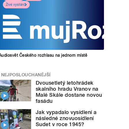
Živé vysílání
Audiosvět Českého rozhlasu na jednom místě
NEJPOSLOUCHANĚJŠÍ
Dvousetletý letohrádek
skalního hradu Vranov na
Malé Skále dostane novou
fasádu
Jak vypadalo vysídlení a
následné znovuosídlení
Sudet v roce 1945?