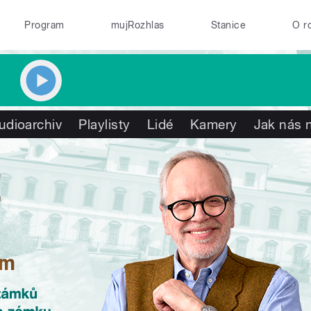
Program
mujRozhlas
Stanice
O r
udioarchiv
Playlisty
Lidé
Kamery
Jak nás n