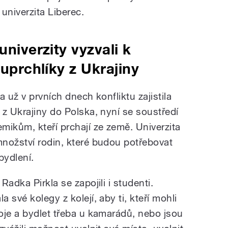
 univerzita Liberec.
univerzity vyzvali k
 uprchlíky z Ukrajiny
 už v prvních dnech konfliktu zajistila
z Ukrajiny do Polska, nyní se soustředí
ikům, kteří prchají ze země. Univerzita
nožství rodin, které budou potřebovat
 bydlení.
adka Pirkla se zapojili i studenti.
své kolegy z kolejí, aby ti, kteří mohli
oje a bydlet třeba u kamarádů, nebo jsou