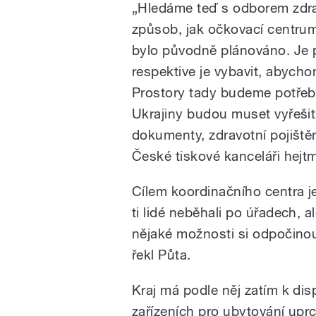
„Hledáme teď s odborem zdra
způsob, jak očkovací centrum
bylo původně plánováno. Je p
respektive je vybavit, abycho
Prostory tady budeme potřebova
Ukrajiny budou muset vyřešit
dokumenty, zdravotní pojištěn
České tiskové kanceláři hejt
Cílem koordinačního centra je
ti lidé neběhali po úřadech, 
nějaké možnosti si odpočinout
řekl Půta.
Kraj má podle něj zatím k dis
zařízeních pro ubytování uprc