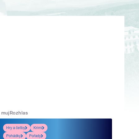
mujRozhlas
Hry a četby
Krimi
Pohádky
Pořady