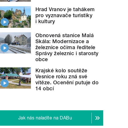
Hrad Vranov je tahákem
pro vyznavače turistiky
i kultury
Obnovená stanice Malá
Skála: Modernizace a
železnice očima ředitele
Správy železnic i starosty
obce
Krajské kolo soutěže
Vesnice roku zná své
vítěze. Ocenění putuje do
14 obcí
Jak nás naladíte na DABu