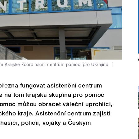
um Krajské koordinační centrum pomoci pro Ukrajinu
|
 března fungovat asistenční centrum
e na tom krajská skupina pro pomoc
pomoc můžou obracet váleční uprchlíci,
ckého kraje. Asistenční centrum zajistí
hasiči, policií, vojáky a Českým