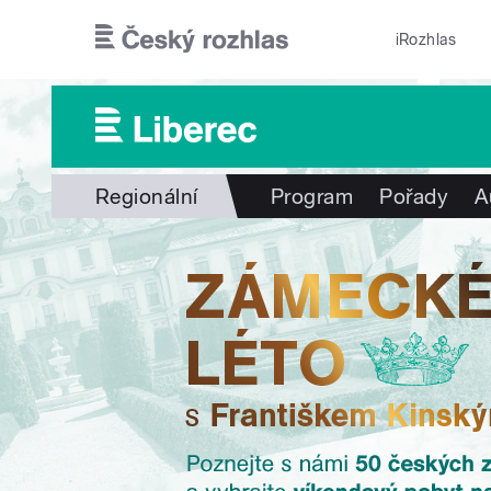
Přejít k hlavnímu obsahu
iRozhlas
Regionální
Program
Pořady
A