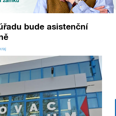
úřadu bude asistenční
ně
kraj