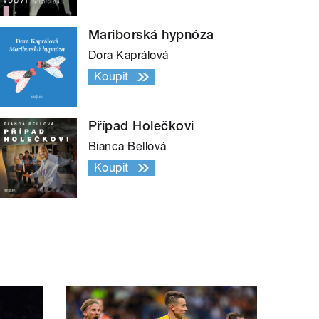
Mariborská hypnóza
Dora Kaprálová
Koupit
Případ Holečkovi
Bianca Bellová
Koupit