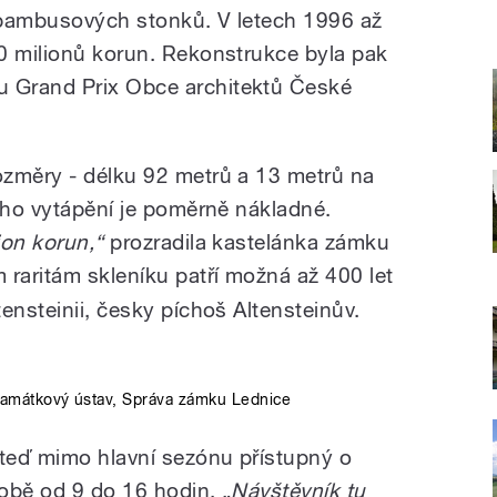
 bambusových stonků. V letech 1996 až
0 milionů korun. Rekonstrukce byla pak
 Grand Prix Obce architektů České
ozměry - délku 92 metrů a 13 metrů na
Jeho vytápění je poměrně nákladné.
ion korun,“
prozradila kastelánka zámku
m raritám skleníku patří možná až 400 let
ensteinii, česky píchoš Altensteinův.
památkový ústav, Správa zámku Lednice
 teď mimo hlavní sezónu přístupný o
době od 9 do 16 hodin.
„Návštěvník tu