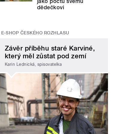
jako poctu svému
dědečkovi
E-SHOP ČESKÉHO ROZHLASU
Závěr příběhu staré Karviné,
který měl zůstat pod zemí
Karin Lednická, spisovatelka