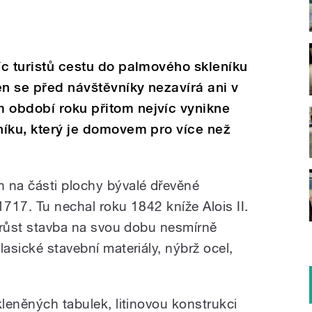
síc turistů cestu do palmového skleníku
en se před návštěvníky nezavírá ani v
m období roku přitom nejvíc vynikne
eníku, který je domovem pro více než
 na části plochy bývalé dřevěné
1717. Tu nechal roku 1842 kníže Alois II.
a růst stavba na svou dobu nesmírně
lasické stavební materiály, nýbrž ocel,
kleněných tabulek, litinovou konstrukci