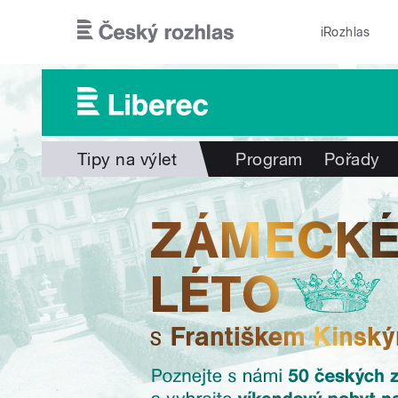
Přejít k hlavnímu obsahu
iRozhlas
Tipy na výlet
Program
Pořady