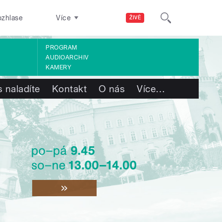
ozhlase
Více
ŽIVĚ
PROGRAM
AUDIOARCHIV
KAMERY
 naladíte
Kontakt
O nás
Více
…