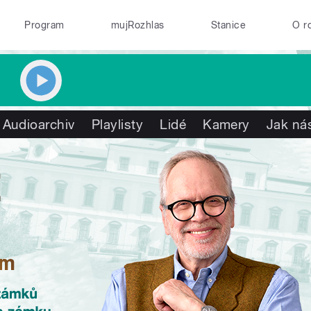
Program
mujRozhlas
Stanice
O r
Audioarchiv
Playlisty
Lidé
Kamery
Jak nás