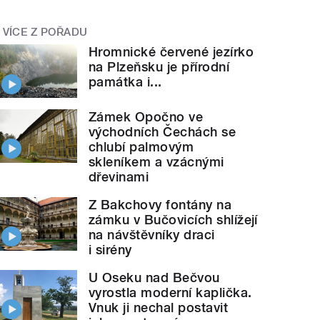
VÍCE Z POŘADU
Hromnické červené jezírko
na Plzeňsku je přírodní
památka i...
Zámek Opočno ve
východních Čechách se
chlubí palmovým
skleníkem a vzácnými
dřevinami
Z Bakchovy fontány na
zámku v Bučovicích shlížejí
na návštěvníky draci
i sirény
U Oseku nad Bečvou
vyrostla moderní kaplička.
Vnuk ji nechal postavit