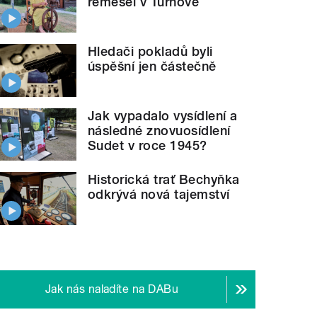
řemesel v Turnově
Hledači pokladů byli
úspěšní jen částečně
Jak vypadalo vysídlení a
následné znovuosídlení
Sudet v roce 1945?
Historická trať Bechyňka
odkrývá nová tajemství
Jak nás naladíte na DABu