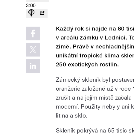
3:00
Každý rok si najde na 80 ti
v areálu zámku v Lednici. T
zimě. Právě v nechladnější
unikátní tropické klima skl
250 exotických rostlin.
Zámecký skleník byl postaven
oranžerie založené už v roce 
zrušit a na jejím místě začal
moderní. Použity nebyly ani k
litina a sklo.
Skleník pokrývá na 65 tisíc s