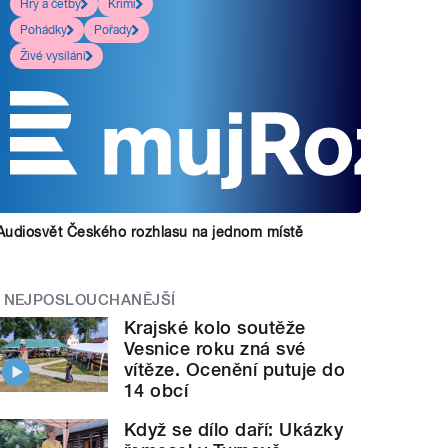
Hry a četby
Krimi
Pohádky
Pořady
Živé vysílání
Audiosvět Českého rozhlasu na jednom místě
NEJPOSLOUCHANĚJŠÍ
Krajské kolo soutěže
Vesnice roku zná své
vítěze. Ocenění putuje do
14 obcí
Když se dílo daří: Ukázky