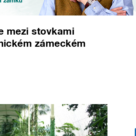
se mezi stovkami
lednickém zámeckém