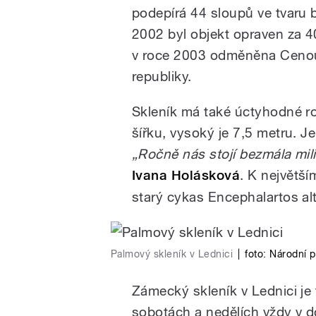
podepírá 44 sloupů ve tvaru
2002 byl objekt opraven za 4
v roce 2003 odměněna Cenou
republiky.
Skleník má také úctyhodné r
šířku, vysoký je 7,5 metru. 
„Ročně nás stojí bezmála mil
Ivana Holásková
. K největší
starý cykas Encephalartos alt
Palmový skleník v Lednici
|
foto:
Národní 
Zámecký skleník v Lednici je
sobotách a nedělích vždy v 