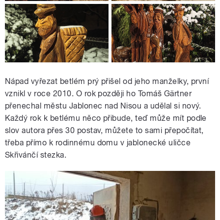
Nápad vyřezat betlém prý přišel od jeho manželky, první
vznikl v roce 2010. O rok později ho Tomáš Gärtner
přenechal městu Jablonec nad Nisou a udělal si nový.
Každý rok k betlému něco přibude, teď může mít podle
slov autora přes 30 postav, můžete to sami přepočítat,
třeba přímo k rodinnému domu v jablonecké uličce
Skřivánčí stezka.