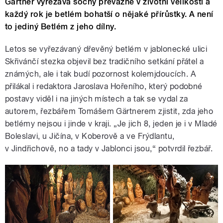
Gärtner vyřezává sochy převážně v životní velikosti a
každý rok je betlém bohatší o nějaké přírůstky. A není
to jediný Betlém z jeho dílny.
Letos se vyřezávaný dřevěný betlém v jablonecké ulici
Skřivánčí stezka objevil bez tradičního setkání přátel a
známých, ale i tak budí pozornost kolemjdoucích. A
přilákal i redaktora Jaroslava Hořeního, který podobné
postavy viděl i na jiných místech a tak se vydal za
autorem, řezbářem Tomášem Gärtnerem zjistit, zda jeho
betlémy nejsou i jinde v kraji. „Je jich 8, jeden je i v Mladé
Boleslavi, u Jičína, v Koberově a ve Frýdlantu,
v Jindřichově, no a tady v Jablonci jsou,“ potvrdil řezbář.