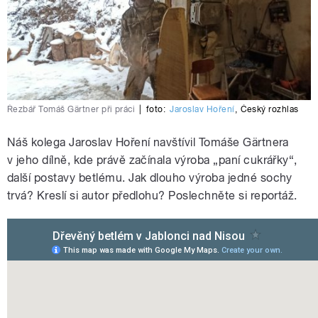
Řezbář Tomáš Gärtner při práci
|
foto:
Jaroslav Hoření
,
Český rozhlas
Náš kolega Jaroslav Hoření navštívil Tomáše Gärtnera
v jeho dílně, kde právě začínala výroba „paní cukrářky“,
další postavy betlému. Jak dlouho výroba jedné sochy
trvá? Kreslí si autor předlohu? Poslechněte si reportáž.