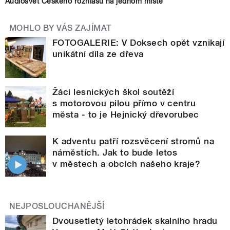
Audiosvět Českého rozhlasu na jednom místě
MOHLO BY VÁS ZAJÍMAT
FOTOGALERIE: V Doksech opět vznikají
unikátní díla ze dřeva
Žáci lesnických škol soutěží
s motorovou pilou přímo v centru
města - to je Hejnický dřevorubec
K adventu patří rozsvěcení stromů na
náměstích. Jak to bude letos
v městech a obcích našeho kraje?
NEJPOSLOUCHANĚJŠÍ
Dvousetletý letohrádek skalního hradu