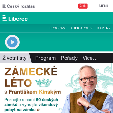
Přejít k hlavnímu obsahu
MENU
ŽIVĚ
PROGRAM
AUDIOARCHIV
KAMERY
Životní styl
Program
Pořady
Více
…