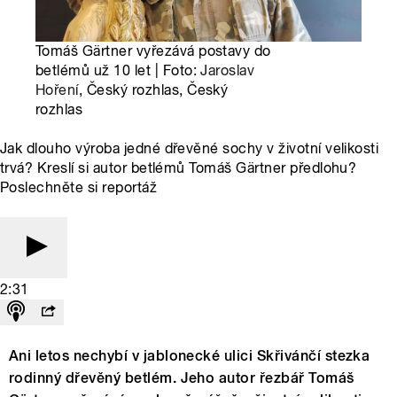
Tomáš Gärtner vyřezává postavy do
betlémů už 10 let | Foto:
Jaroslav
Hoření
, Český rozhlas, Český
rozhlas
Jak dlouho výroba jedné dřevěné sochy v životní velikosti
trvá? Kreslí si autor betlémů Tomáš Gärtner předlohu?
Poslechněte si reportáž
2:31
Ani letos nechybí v jablonecké ulici Skřivánčí stezka
rodinný dřevěný betlém. Jeho autor řezbář Tomáš