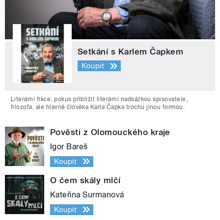
Setkání s Karlem Čapkem
Koupit
Literární fikce, pokus přiblížit literární nadsázkou spisovatele,
filozofa, ale hlavně člověka Karla Čapka trochu jinou formou.
Pověsti z Olomouckého kraje
Igor Bareš
Koupit
O čem skály mlčí
Kateřina Surmanová
Koupit