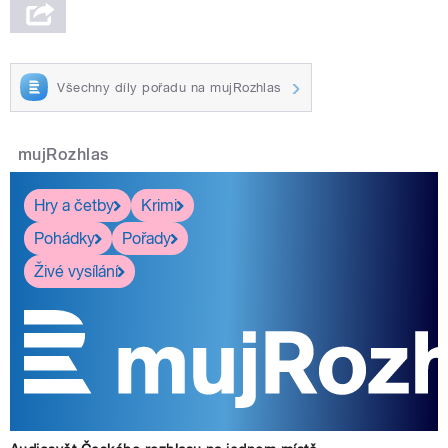
Všechny díly pořadu na mujRozhlas
mujRozhlas
Hry a četby
Krimi
Pohádky
Pořady
Živé vysílání