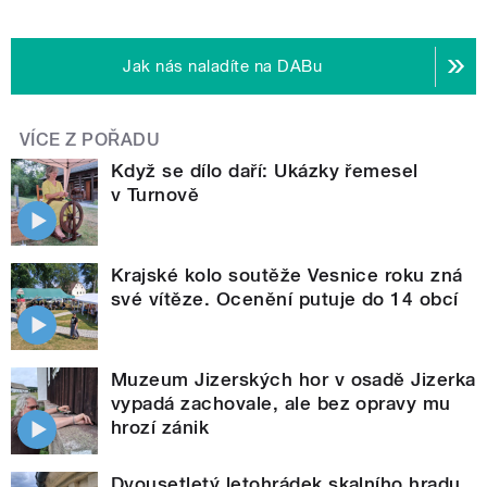
Jak nás naladíte na DABu
VÍCE Z POŘADU
Když se dílo daří: Ukázky řemesel
v Turnově
Krajské kolo soutěže Vesnice roku zná
své vítěze. Ocenění putuje do 14 obcí
Muzeum Jizerských hor v osadě Jizerka
vypadá zachovale, ale bez opravy mu
hrozí zánik
Dvousetletý letohrádek skalního hradu