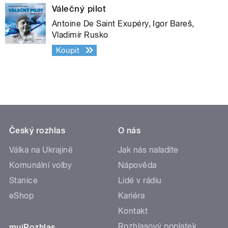
Válečný pilot
Antoine De Saint Exupéry, Igor Bareš,
Vladimír Rusko
Koupit
Český rozhlas
O nás
Válka na Ukrajině
Jak nás naladíte
Komunální volby
Nápověda
Stanice
Lidé v rádiu
eShop
Kariéra
Kontakt
Rozhlasový poplatek
mujRozhlas