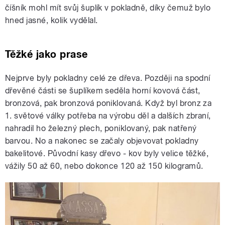
číšník mohl mít svůj šuplík v pokladně, díky čemuž bylo
hned jasné, kolik vydělal.
Těžké jako prase
Nejprve byly pokladny celé ze dřeva. Později na spodní
dřevěné části se šuplíkem seděla horní kovová část,
bronzová, pak bronzová poniklovaná. Když byl bronz za
1. světové války potřeba na výrobu děl a dalších zbraní,
nahradil ho železný plech, poniklovaný, pak natřený
barvou. No a nakonec se začaly objevovat pokladny
bakelitové. Původní kasy dřevo - kov byly velice těžké,
vážily 50 až 60, nebo dokonce 120 až 150 kilogramů.