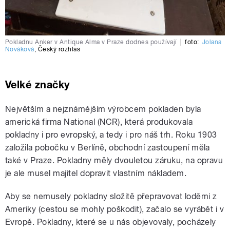
Pokladnu Anker v Antique Alma v Praze dodnes používají
|
foto:
Jolana
Nováková
,
Český rozhlas
Velké značky
Největším a nejznámějším výrobcem pokladen byla
americká firma National (NCR), která produkovala
pokladny i pro evropský, a tedy i pro náš trh. Roku 1903
založila pobočku v Berlíně, obchodní zastoupení měla
také v Praze. Pokladny měly dvouletou záruku, na opravu
je ale musel majitel dopravit vlastním nákladem.
Aby se nemusely pokladny složitě přepravovat loděmi z
Ameriky (cestou se mohly poškodit), začalo se vyrábět i v
Evropě. Pokladny, které se u nás objevovaly, pocházely