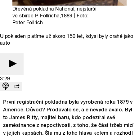
Dřevěná pokladna National, nejstarší
ve sbírce P. Follricha,1889 | Foto:
Peter Follrich
U pokladen platíme už skoro 150 let, kdysi byly drahé jako
auto
3:29
První registrační pokladna byla vyrobená roku 1879 v
Americe. Důvod? Prodávalo se, ale nevydělávalo. Byl
to James Ritty, majitel baru, kdo podezíral své
zaměstnance z nepoctivosti, z toho, že část tržeb mizí
v jejich kapsách. Šla mu z toho hlava kolem a rozhodl