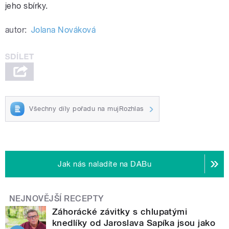
jeho sbírky.
autor:
Jolana Nováková
Všechny díly pořadu na mujRozhlas
Jak nás naladíte na DABu
NEJNOVĚJŠÍ RECEPTY
Záhorácké závitky s chlupatými
knedlíky od Jaroslava Sapíka jsou jako