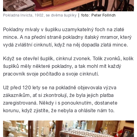
Pokladna Invicta, 1902, se dvěma šuplíky
|
foto:
Peter Follrich
Pokladny mívaly v šuplíku uzamykatelný foch na zlaté
mince. A na přední straně pokladny italský mramor, který
vydá zvláštní cinknutí, když na něj dopadla zlatá mince.
Když se otevřel šuplík, cinknul zvonek. Tolik zvonků, kolik
šuplíků měly některé pokladny, a tak mohl mít každý
pracovník svoje počítadlo a svoje cinknutí.
Už před 120 lety se na pokladně objevovala výzva
zákazníkům, ať si zkontrolují, že byla jejich platba
zaregistrovaná. Někdy i s ponouknutím, dostanete
korunu, když zjistíte, že nebyla a ohlásíte nám to.