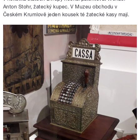
Anton Stohr, žatecký kupec. V Muzeu obchodu v
Českém Krumlově jeden kousek té žatecké kasy mají.