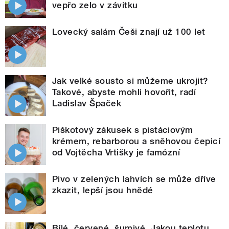
vepřo zelo v závitku
Lovecký salám Češi znají už 100 let
Jak velké sousto si můžeme ukrojit?
Takové, abyste mohli hovořit, radí
Ladislav Špaček
Piškotový zákusek s pistáciovým
krémem, rebarborou a sněhovou čepicí
od Vojtěcha Vrtišky je famózní
Pivo v zelených lahvích se může dříve
zkazit, lepší jsou hnědé
Bílé, červené, šumivé. Jakou teplotu