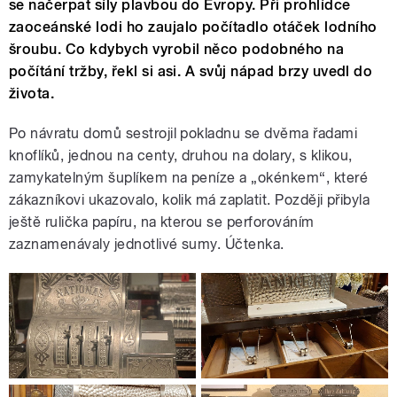
se načerpat síly plavbou do Evropy. Při prohlídce
zaoceánské lodi ho zaujalo počítadlo otáček lodního
šroubu. Co kdybych vyrobil něco podobného na
počítání tržby, řekl si asi. A svůj nápad brzy uvedl do
života.
Po návratu domů sestrojil pokladnu se dvěma řadami
knoflíků, jednou na centy, druhou na dolary, s klikou,
zamykatelným šuplíkem na peníze a „okénkem“, které
zákazníkovi ukazovalo, kolik má zaplatit. Později přibyla
ještě rulička papíru, na kterou se perforováním
zaznamenávaly jednotlivé sumy. Účtenka.