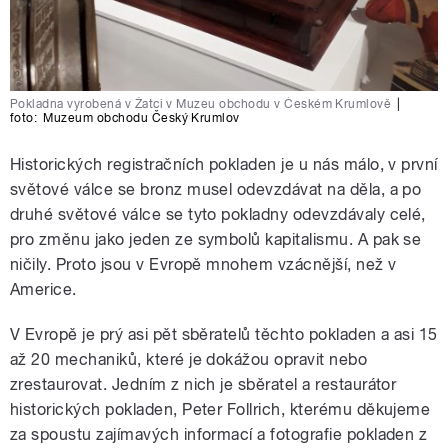
Pokladna vyrobená v Žatci v Muzeu obchodu v Českém Krumlově
|
foto:
Muzeum obchodu Český Krumlov
Historických registračních pokladen je u nás málo, v první
světové válce se bronz musel odevzdávat na děla, a po
druhé světové válce se tyto pokladny odevzdávaly celé,
pro změnu jako jeden ze symbolů kapitalismu. A pak se
ničily. Proto jsou v Evropě mnohem vzácnější, než v
Americe.
V Evropě je prý asi pět sběratelů těchto pokladen a asi 15
až 20 mechaniků, které je dokážou opravit nebo
zrestaurovat. Jedním z nich je sběratel a restaurátor
historických pokladen, Peter Follrich, kterému děkujeme
za spoustu zajímavých informací a fotografie pokladen z