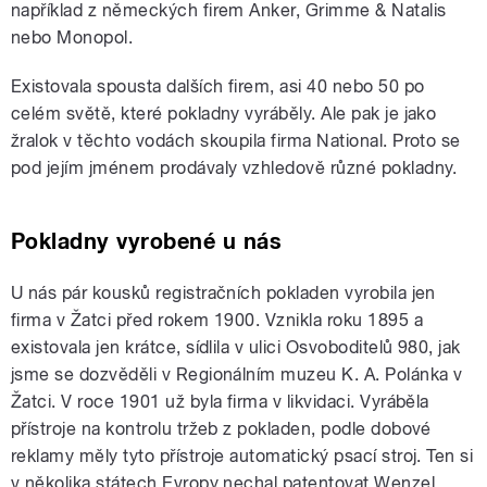
například z německých firem Anker, Grimme & Natalis
nebo Monopol.
Existovala spousta dalších firem, asi 40 nebo 50 po
celém světě, které pokladny vyráběly. Ale pak je jako
žralok v těchto vodách skoupila firma National. Proto se
pod jejím jménem prodávaly vzhledově různé pokladny.
Pokladny vyrobené u nás
U nás pár kousků registračních pokladen vyrobila jen
firma v Žatci před rokem 1900. Vznikla roku 1895 a
existovala jen krátce, sídlila v ulici Osvoboditelů 980, jak
jsme se dozvěděli v Regionálním muzeu K. A. Polánka v
Žatci. V roce 1901 už byla firma v likvidaci. Vyráběla
přístroje na kontrolu tržeb z pokladen, podle dobové
reklamy měly tyto přístroje automatický psací stroj. Ten si
v několika státech Evropy nechal patentovat Wenzel