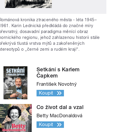
Románová kronika ztraceného města - léta 1945–
1961. Karin Lednická předkládá do značné míry
převratný, dosavadní paradigma měnící obraz
hornického regionu, jehož zahlazenou historii stále
překrývá tlustá vrstva mýtů a zakořeněných
stereotypů o „černé zemi a rudém kraji“.
Setkání s Karlem
Čapkem
František Novotný
Koupit
Co život dal a vzal
Betty MacDonaldová
Koupit