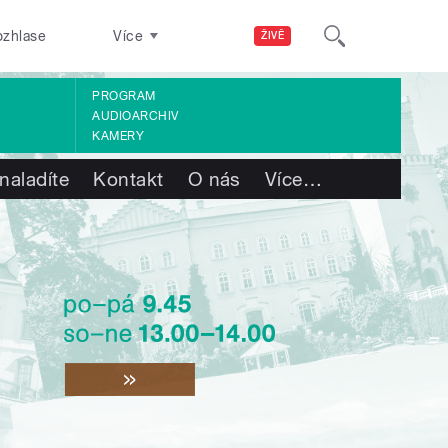
ozhlase
Více
ŽIVĚ
PROGRAM
AUDIOARCHIV
KAMERY
naladíte
Kontakt
O nás
Více
…