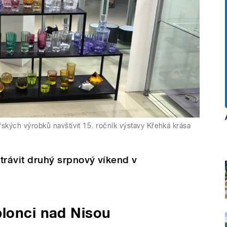
řských výrobků navštívit 15. ročník výstavy Křehká krása
strávit druhý srpnový víkend v
blonci nad Nisou