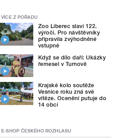
VÍCE Z POŘADU
Zoo Liberec slaví 122.
výročí. Pro návštěvníky
připravila zvýhodněné
vstupné
Když se dílo daří: Ukázky
řemesel v Turnově
Krajské kolo soutěže
Vesnice roku zná své
vítěze. Ocenění putuje do
14 obcí
E-SHOP ČESKÉHO ROZHLASU