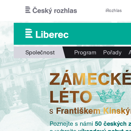
Přejít k hlavnímu obsahu
iRozhlas
Společnost
Program
Pořady