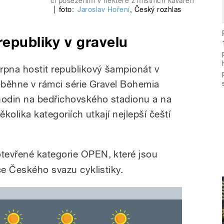
či posezením v některé z místních kaváren
|
foto:
Jaroslav Hoření
,
Český rozhlas
republiky v gravelu
rpna hostit republikový šampionát v
roběhne v rámci série Gravel Bohemia
hodin na bedřichovského stadionu a na
několika kategoriích
utkají nejlepší čeští
tevřené kategorie OPEN, které jsou
ce Českého svazu cyklistiky.