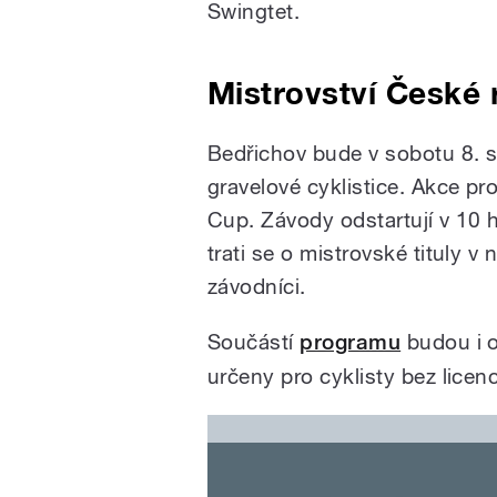
Swingtet.
Mistrovství České 
Bedřichov bude v sobotu 8. s
gravelové cyklistice. Akce p
Cup. Závody odstartují v 10 
trati se o mistrovské tituly
v 
závodníci.
Součástí
programu
budou i o
určeny pro cyklisty bez licen