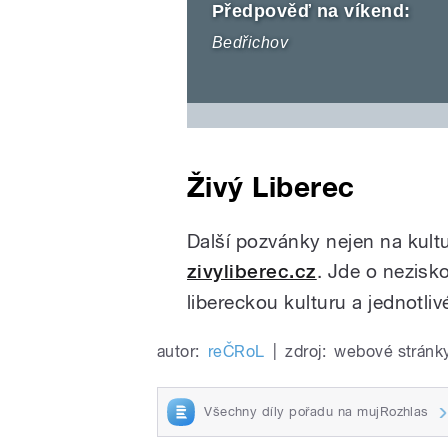
Předpověď na víkend:
Bedřichov
Živý Liberec
Další pozvánky nejen na kult
zivyliberec.cz
. Jde o nezisko
libereckou kulturu a jednotliv
autor:
reČRoL
|
zdroj:
webové stránk
Všechny díly pořadu na mujRozhlas