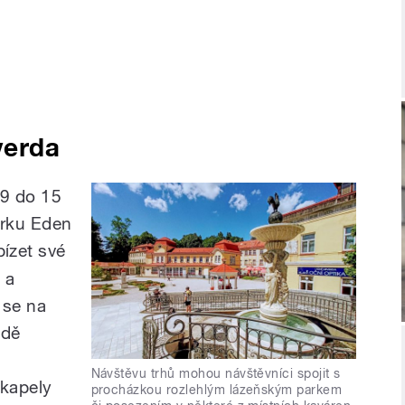
verda
 9 do 15
arku Eden
ízet své
i a
 se na
ádě
Návštěvu trhů mohou návštěvníci spojit s
 kapely
procházkou rozlehlým lázeňským parkem