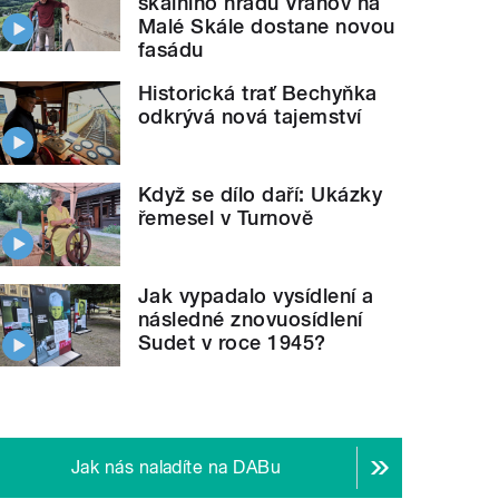
skalního hradu Vranov na
Malé Skále dostane novou
fasádu
Historická trať Bechyňka
odkrývá nová tajemství
Když se dílo daří: Ukázky
řemesel v Turnově
Jak vypadalo vysídlení a
následné znovuosídlení
Sudet v roce 1945?
Jak nás naladíte na DABu