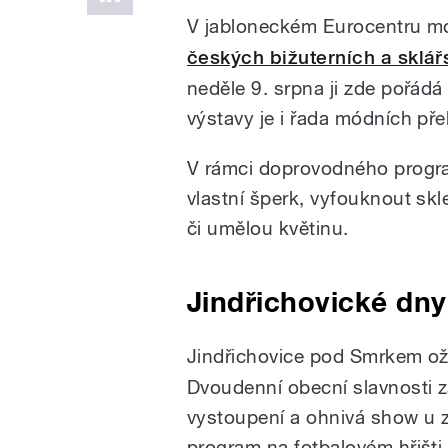
V jabloneckém Eurocentru mo
českých bižuterních a sklář
neděle 9. srpna ji zde pořádá
výstavy je i řada módních pře
V rámci doprovodného program
vlastní šperk, vyfouknout sk
či umělou květinu.
Jindřichovické dny
Jindřichovice pod Smrkem ož
Dvoudenní obecní slavnosti za
vystoupení a ohnivá show u z
program na fotbalovém hřišt