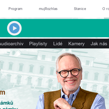
Program
mujRozhlas
Stanice
O r
Audioarchiv
Playlisty
Lidé
Kamery
Jak nás 