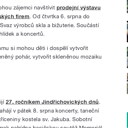
hou zájemci navštívit
prodejní výstavu
ských firem
. Od čtvrtka 6. srpna do
 Svaz výrobců skla a bižuterie. Součástí
hlídek a koncertů.
u si mohou děti i dospělí vytvořit
leněný pohár, vytvořit skleněnou mozaiku
ijí
27. ročníkem Jindřichovických dnů
.
hájí v pátek 8. srpna koncerty, taneční
říceniny kostela sv. Jakuba. Sobotní
i pak nabídne hasičskou soutěž Memoriál