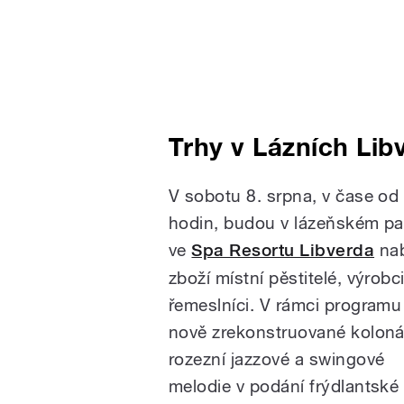
Trhy v Lázních Lib
V sobotu 8. srpna, v čase od
hodin, budou v lázeňském p
ve
Spa Resortu Libverda
nab
zboží místní pěstitelé, výrobc
řemeslníci. V rámci programu
nově zrekonstruované kolon
rozezní jazzové a swingové
melodie v podání frýdlantské