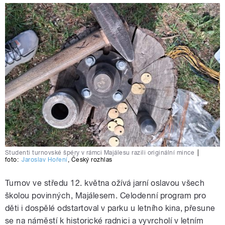
Studenti turnovské špéry v rámci Majálesu razili originální mince
|
foto:
Jaroslav Hoření
,
Český rozhlas
Turnov ve středu 12. května ožívá jarní oslavou všech
školou povinných, Majálesem. Celodenní program pro
děti i dospělé odstartoval v parku u letního kina, přesune
se na náměstí k historické radnici a vyvrcholí v letním