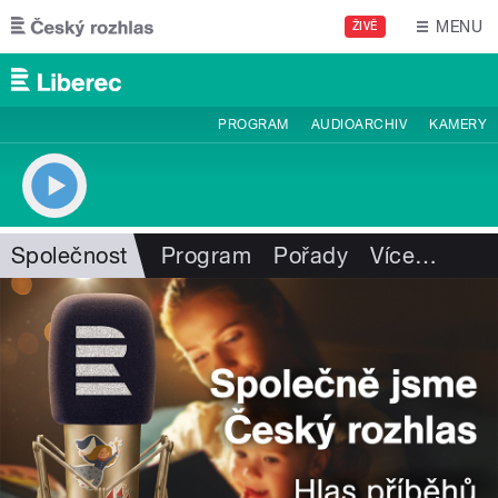
Přejít k hlavnímu obsahu
MENU
ŽIVĚ
PROGRAM
AUDIOARCHIV
KAMERY
Společnost
Program
Pořady
Více
…