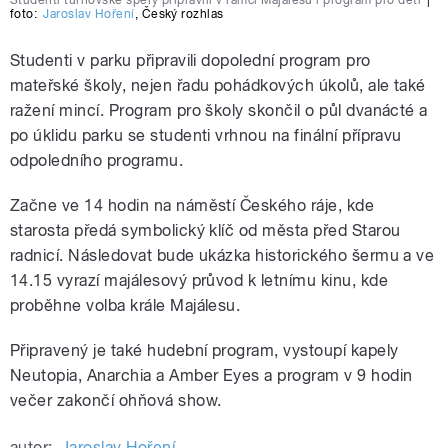
Studenti turnovské špéry připravili v rámci Majálesu i program pro děti
|
foto:
Jaroslav Hoření
,
Český rozhlas
Studenti v parku připravili dopolední program pro
mateřské školy, nejen řadu pohádkových úkolů, ale také
ražení mincí. Program pro školy skončil o půl dvanácté a
po úklidu parku se studenti vrhnou na finální přípravu
odpoledního programu.
Začne ve 14 hodin na náměstí Českého ráje, kde
starosta předá symbolický klíč od města před Starou
radnicí. Následovat bude ukázka historického šermu a ve
14.15 vyrazí majálesový průvod k letnímu kinu, kde
proběhne volba krále Majálesu.
Připravený je také hudební program, vystoupí kapely
Neutopia, Anarchia a Amber Eyes a program v 9 hodin
večer zakončí ohňová show.
autor:
Jaroslav Hoření