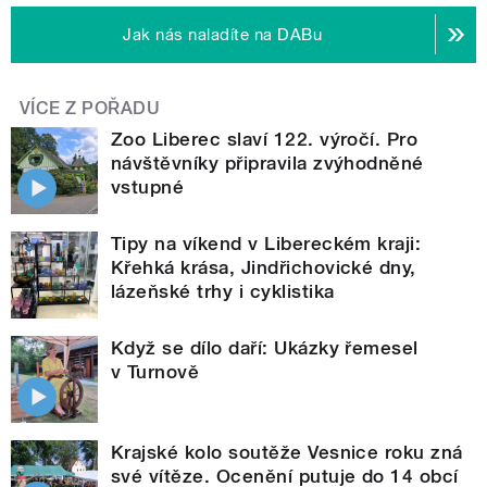
Jak nás naladíte na DABu
VÍCE Z POŘADU
Zoo Liberec slaví 122. výročí. Pro
návštěvníky připravila zvýhodněné
vstupné
Tipy na víkend v Libereckém kraji:
Křehká krása, Jindřichovické dny,
lázeňské trhy i cyklistika
Když se dílo daří: Ukázky řemesel
v Turnově
Krajské kolo soutěže Vesnice roku zná
své vítěze. Ocenění putuje do 14 obcí