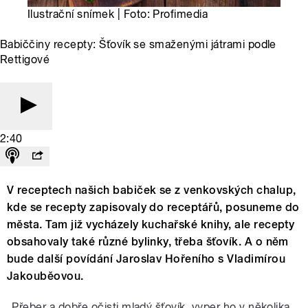
Ilustrační snímek | Foto: Profimedia
Babiččiny recepty: Šťovík se smaženými játrami podle
Rettigové
2:40
V receptech našich babiček se z venkovských chalup,
kde se recepty zapisovaly do receptářů, posuneme do
města. Tam již vycházely kuchařské knihy, ale recepty
obsahovaly také různé bylinky, třeba šťovík. A o něm
bude další povídání Jaroslav Hořeního s Vladimírou
Jakouběovou.
„Přeber a dobře očisti mladý šťovík, vyper ho v několika