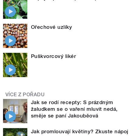
Ořechové uzlíky
Puškvorcový likér
VÍCE Z POŘADU
Jak se rodí recepty: S prázdným
žaludkem se o vaření mluvit nedá,
směje se paní Jakouběová
Jak promlouvají květiny? Zkuste nápoj