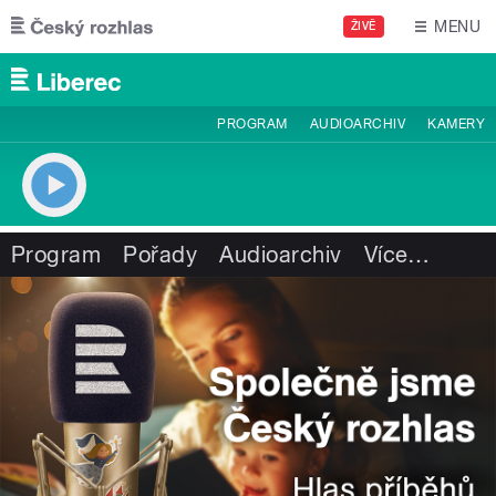
Přejít k hlavnímu obsahu
MENU
ŽIVĚ
PROGRAM
AUDIOARCHIV
KAMERY
Program
Pořady
Audioarchiv
Více
…