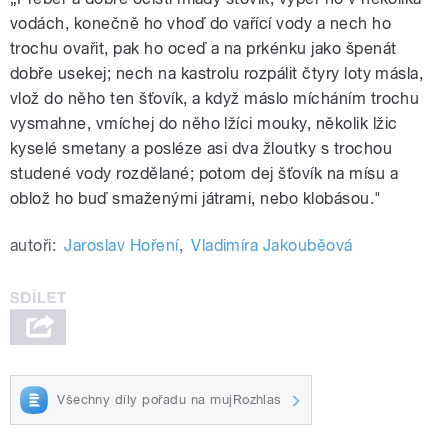
vodách, konečně ho vhoď do vařící vody a nech ho
trochu ovařit, pak ho oceď a na prkénku jako špenát
dobře usekej; nech na kastrolu rozpálit čtyry loty másla,
vlož do něho ten šťovík, a když máslo mícháním trochu
vysmahne, vmíchej do něho lžíci mouky, několik lžic
kyselé smetany a posléze asi dva žloutky s trochou
studené vody rozdělané; potom dej šťovík na mísu a
oblož ho buď smaženými játrami, nebo klobásou."
autoři:
Jaroslav Hoření
,
Vladimíra Jakouběová
Všechny díly pořadu na mujRozhlas