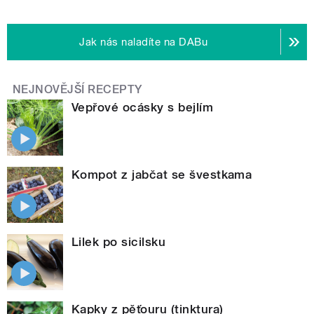
Jak nás naladíte na DABu
NEJNOVĚJŠÍ RECEPTY
Vepřové ocásky s bejlím
Kompot z jabčat se švestkama
Lilek po sicilsku
Kapky z pěťouru (tinktura)