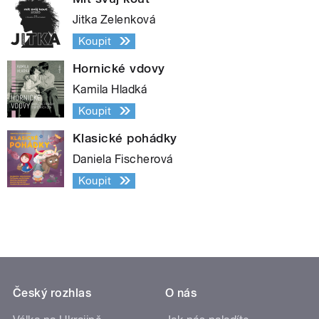
Jitka Zelenková
Koupit
Hornické vdovy
Kamila Hladká
Koupit
Klasické pohádky
Daniela Fischerová
Koupit
Český rozhlas
O nás