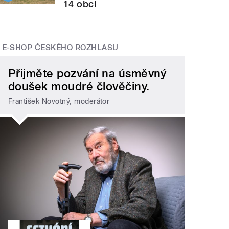
14 obcí
E-SHOP ČESKÉHO ROZHLASU
Přijměte pozvání na úsměvný
doušek moudré člověčiny.
František Novotný, moderátor