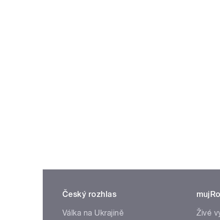
Český rozhlas
mujRo
Válka na Ukrajině
Živé v