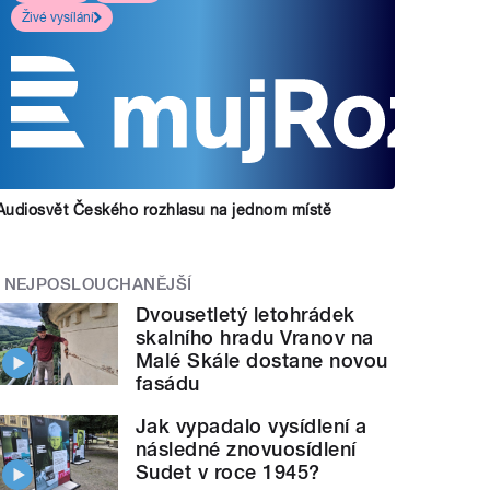
Živé vysílání
Audiosvět Českého rozhlasu na jednom místě
NEJPOSLOUCHANĚJŠÍ
Dvousetletý letohrádek
skalního hradu Vranov na
Malé Skále dostane novou
fasádu
Jak vypadalo vysídlení a
následné znovuosídlení
Sudet v roce 1945?