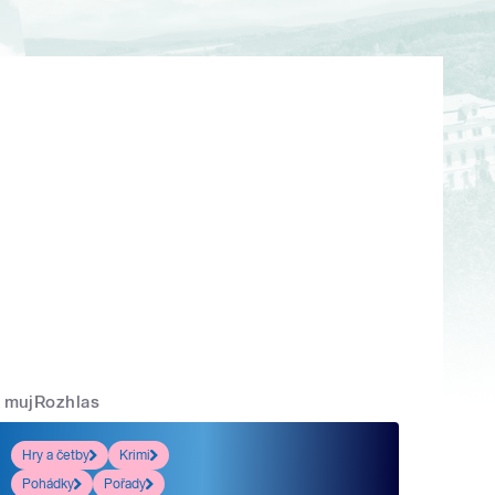
mujRozhlas
Hry a četby
Krimi
Pohádky
Pořady