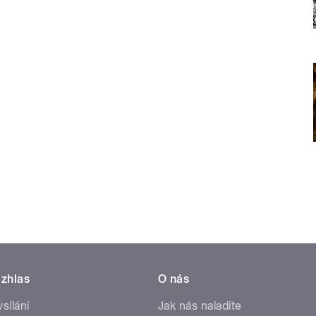
zhlas
O nás
ysílání
Jak nás naladíte