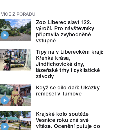
VÍCE Z POŘADU
Zoo Liberec slaví 122.
výročí. Pro návštěvníky
připravila zvýhodněné
vstupné
Tipy na v Libereckém kraji:
Křehká krása,
Jindřichovické dny,
lázeňské trhy i cyklistické
závody
Když se dílo daří: Ukázky
řemesel v Turnově
Krajské kolo soutěže
Vesnice roku zná své
vítěze. Ocenění putuje do