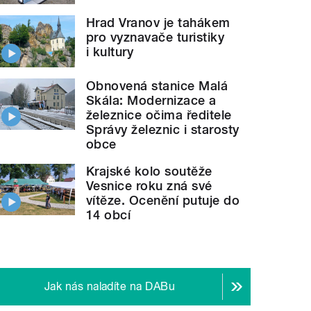
Hrad Vranov je tahákem
pro vyznavače turistiky
i kultury
Obnovená stanice Malá
Skála: Modernizace a
železnice očima ředitele
Správy železnic i starosty
obce
Krajské kolo soutěže
Vesnice roku zná své
vítěze. Ocenění putuje do
14 obcí
Jak nás naladíte na DABu