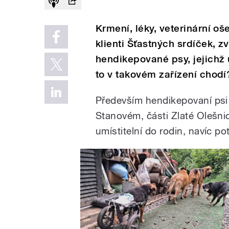
Krmení, léky, veterinární oš
klienti Šťastných srdíček, z
hendikepované psy, jejichž u
to v takovém zařízení chodí
Především hendikepovaní psi 
Stanovém, části Zlaté Olešni
umístitelní do rodin, navíc p