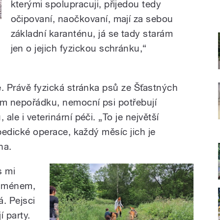
kterými spolupracuji, přijedou tedy
očipovaní, naočkovaní, mají za sebou
základní karanténu, já se tady starám
jen o jejich fyzickou schránku,“
té. Právě fyzická stránka psů ze Šťastných
kém nepořádku, nemocní psi potřebují
ale i veterinární péči. „To je největší
topedické operace, každý měsíc jich je
na.
s mi
e jménem,
á. Pejsci
 party.