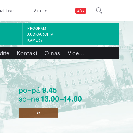
ozhlase
Více
ŽIVĚ
PROGRAM
AUDIOARCHIV
KAMERY
díte
Kontakt
O nás
Více
…