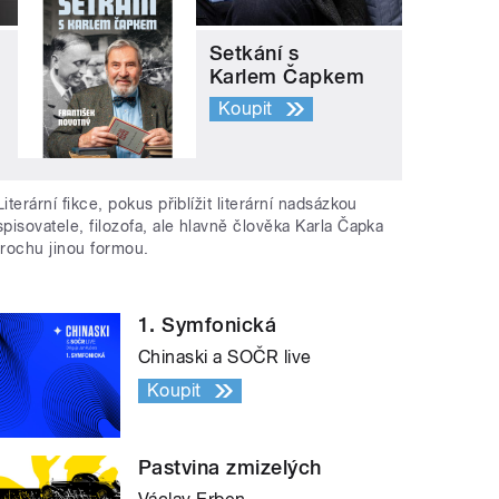
Setkání s
Karlem Čapkem
Koupit
Literární fikce, pokus přiblížit literární nadsázkou
spisovatele, filozofa, ale hlavně člověka Karla Čapka
trochu jinou formou.
1. Symfonická
Chinaski a SOČR live
Koupit
Pastvina zmizelých