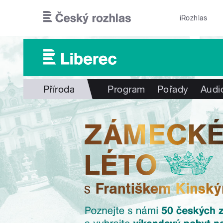
Přejít k hlavnímu obsahu
iRozhlas
Příroda
Program
Pořady
Audi