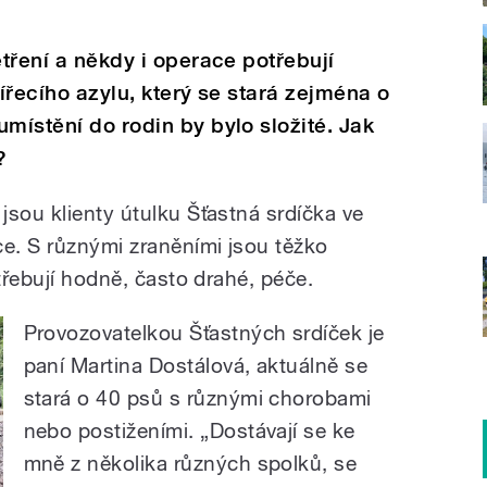
etření a někdy i operace potřebují
vířecího azylu, který se stará zejména o
místění do rodin by bylo složité. Jak
?
jsou klienty útulku Šťastná srdíčka ve
ce. S různými zraněními jsou těžko
otřebují hodně, často drahé, péče.
Provozovatelkou Šťastných srdíček je
paní Martina Dostálová, aktuálně se
stará o 40 psů s různými chorobami
nebo postiženími. „Dostávají se ke
mně z několika různých spolků, se