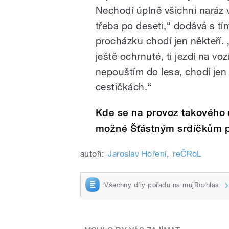
Nechodí úplně všichni naráz 
třeba po deseti,“ dodává s tí
procházku chodí jen někteří.
ještě ochrnuté, ti jezdí na voz
nepouštím do lesa, chodí jen
cestičkách.“
Kde se na provoz takového ú
možné Šťástným srdíčkům p
autoři:
Jaroslav Hoření
,
reČRoL
Všechny díly pořadu na mujRozhlas