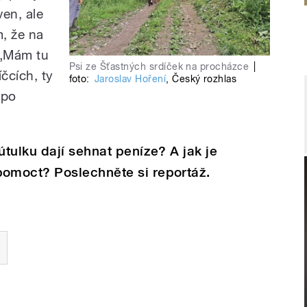
ven, ale
m, že na
 „Mám tu
Psi ze Šťastných srdíček na procházce
|
íčcích, ty
foto:
Jaroslav Hoření
,
Český rozhlas
 po
tulku dají sehnat peníze? A jak je
omoct? Poslechněte si reportáž.