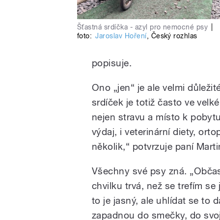
Šťastná srdíčka - azyl pro nemocné psy
|
foto:
Jaroslav Hoření
,
Český rozhlas
popisuje.
Ono „jen“ je ale velmi důleži
srdíček je totiž často ve vel
nejen stravu a místo k pobytu, 
výdaj, i veterinární diety, or
několik,“ potvrzuje paní Marti
Všechny své psy zná. „Obča
chvilku trvá, než se trefím s
to je jasný, ale uhlídat se to d
zapadnou do smečky, do svojí