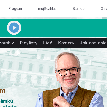
Program
mujRozhlas
Stanice
O r
oarchiv
Playlisty
Lidé
Kamery
Jak nás nala