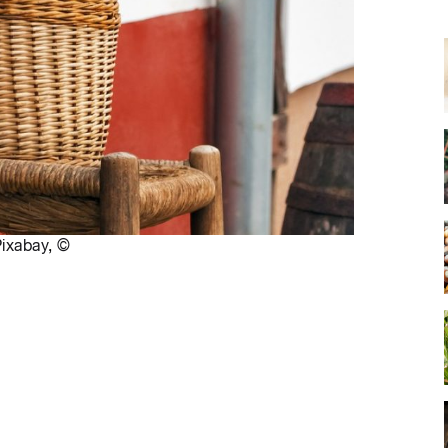
ixabay
,
©