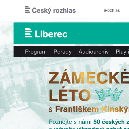
Přejít k hlavnímu obsahu
iRozhlas
Program
Pořady
Audioarchiv
Playl