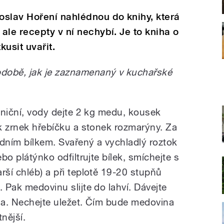
oslav Hoření nahlédnou do knihy, která
ale recepty v ní nechybí. Je to kniha o
usit uvařit.
době, jak je zaznamenaný v kuchařské
udniční, vody dejte 2 kg medu, kousek
ik zrnek hřebíčku a stonek rozmarýny. Za
edním bílkem. Svařený a vychladlý roztok
ebo plátýnko odfiltrujte bílek, smíchejte s
rší chléb) a při teplotě 19-20 stupňů
. Pak medovinu slijte do lahví. Dávejte
ila. Nechejte uležet. Čím bude medovina
tnější.