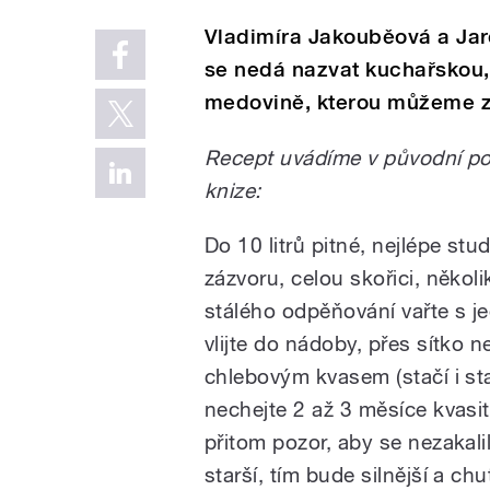
Vladimíra Jakouběová a Jar
se nedá nazvat kuchařskou, 
medovině, kterou můžeme zk
Recept uvádíme v původní po
knize:
Do 10 litrů pitné, nejlépe st
zázvoru, celou skořici, někol
stálého odpěňování vařte s j
vlijte do nádoby, přes sítko n
chlebovým kvasem (stačí i sta
nechejte 2 až 3 měsíce kvasit
přitom pozor, aby se nezakal
starší, tím bude silnější a chu