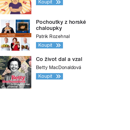
Koupit
Pochoutky z horské
chaloupky
Patrik Rozehnal
Koupit
Co život dal a vzal
Betty MacDonaldová
Koupit