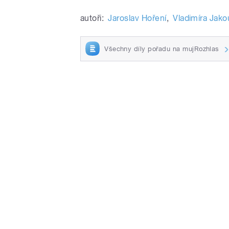
autoři:
Jaroslav Hoření
,
Vladimíra Jak
Všechny díly pořadu na mujRozhlas