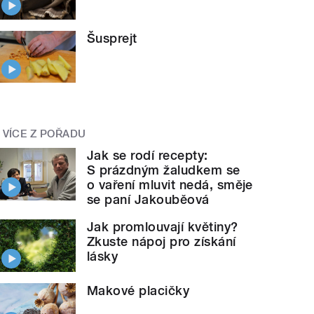
Šusprejt
VÍCE Z POŘADU
Jak se rodí recepty:
S prázdným žaludkem se
o vaření mluvit nedá, směje
se paní Jakouběová
Jak promlouvají květiny?
Zkuste nápoj pro získání
lásky
Makové placičky