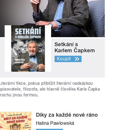
Setkání s
Karlem Čapkem
Koupit
Literární fikce, pokus přiblížit literární nadsázkou
spisovatele, filozofa, ale hlavně člověka Karla Čapka
trochu jinou formou.
Díky za každé nové ráno
Halina Pawlowská