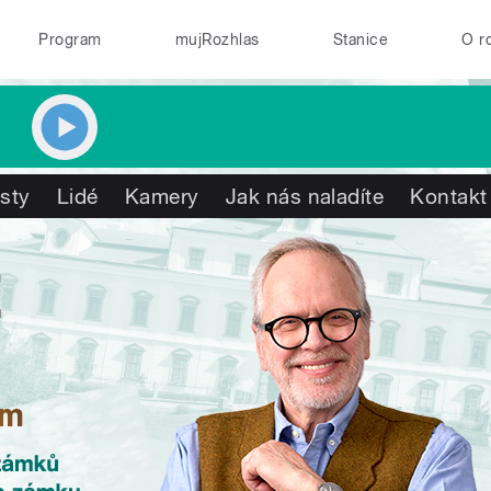
Program
mujRozhlas
Stanice
O r
isty
Lidé
Kamery
Jak nás naladíte
Kontakt