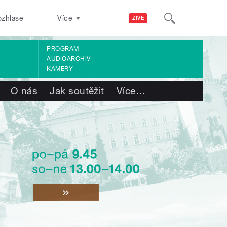
ozhlase
Více
ŽIVĚ
PROGRAM
AUDIOARCHIV
KAMERY
O nás
Jak soutěžit
Více
…