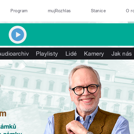
Program
mujRozhlas
Stanice
O r
Audioarchiv
Playlisty
Lidé
Kamery
Jak nás 