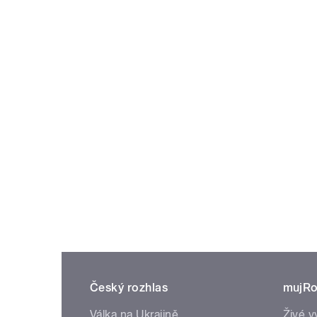
Český rozhlas
mujRo
Válka na Ukrajině
Živé v