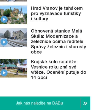
Hrad Vranov je tahákem
pro vyznavače turistiky
i kultury
Obnovená stanice Malá
Skála: Modernizace a
železnice očima ředitele
Správy železnic i starosty
obce
Krajské kolo soutěže
Vesnice roku zná své
vítěze. Ocenění putuje do
14 obcí
Jak nás naladíte na DABu