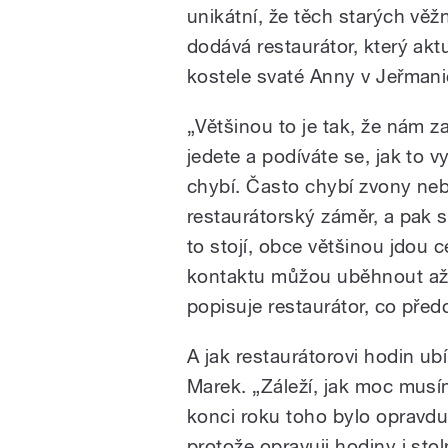
unikátní, že těch starých věž
dodává restaurátor, který ak
kostele svaté Anny v Jeřmani
„Většinou to je tak, že nám z
jedete a podíváte se, jak to 
chybí. Často chybí zvony nebo
restaurátorský záměr, a pak 
to stojí, obce většinou jdou 
kontaktu můžou uběhnout až dv
popisuje restaurátor, co pře
A jak restaurátorovi hodin u
Marek. „Záleží, jak moc musím
konci roku toho bylo opravdu 
protože opravuji hodiny i sto