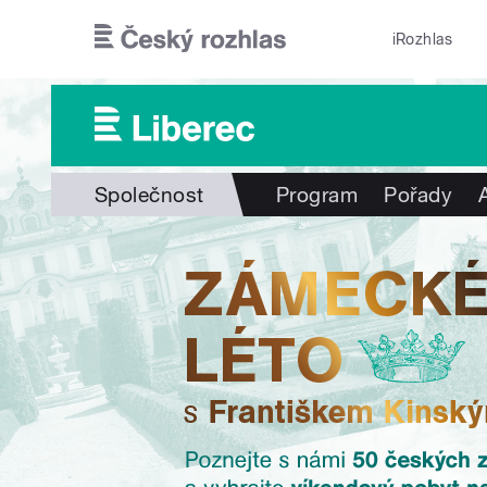
Přejít k hlavnímu obsahu
iRozhlas
Společnost
Program
Pořady