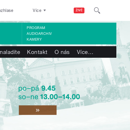
ozhlase
Více
ŽIVĚ
PROGRAM
AUDIOARCHIV
KAMERY
naladíte
Kontakt
O nás
Více
…