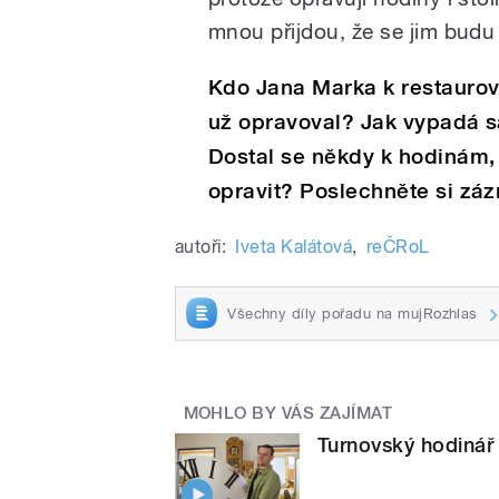
mnou přijdou, že se jim budu
Kdo Jana Marka k restaurov
už opravoval? Jak vypadá 
Dostal se někdy k hodinám, u
opravit? Poslechněte si zá
autoři:
Iveta Kalátová
,
reČRoL
Všechny díly pořadu na mujRozhlas
MOHLO BY VÁS ZAJÍMAT
Turnovský hodinář