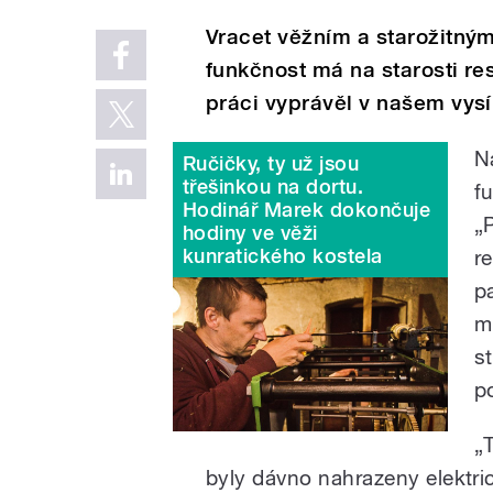
Vracet věžním a starožitný
funkčnost má na starosti re
práci vyprávěl v našem vysí
N
Ručičky, ty už jsou
třešinkou na dortu.
f
Hodinář Marek dokončuje
„
hodiny ve věži
kunratického kostela
r
p
m
s
p
„
byly dávno nahrazeny elektri