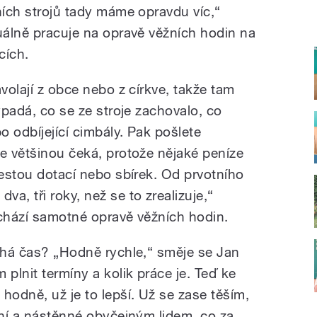
ních strojů tady máme opravdu víc,“
tuálně pracuje na opravě věžních hodin na
cích.
avolají z obce nebo z církve, takže tam
vypadá, co se ze stroje zachovalo, co
 odbíjející cimbály. Pak pošlete
se většinou čeká, protože nějaké peníze
cestou dotací nebo sbírek. Od prvotního
a, tři roky, než se to zrealizuje,“
dchází samotné opravě věžních hodin.
bíhá čas? „Hodně rychle,“ směje se Jan
 plnit termíny a kolik práce je. Teď ke
hodně, už je to lepší. Už se zase těším,
lní a nástěnné obyčejným lidem, co za