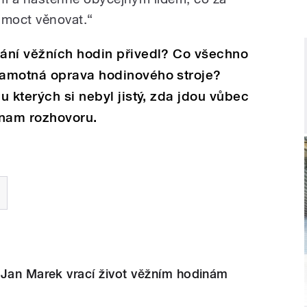
 moct věnovat.“
ání věžních hodin přivedl? Co všechno
samotná oprava hodinového stroje?
 kterých si nebyl jistý, zda jdou vůbec
znam rozhovoru.
 Jan Marek vrací život věžním hodinám