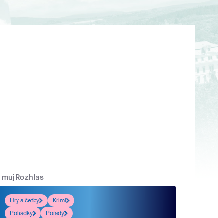
mujRozhlas
Hry a četby
Krimi
Pohádky
Pořady