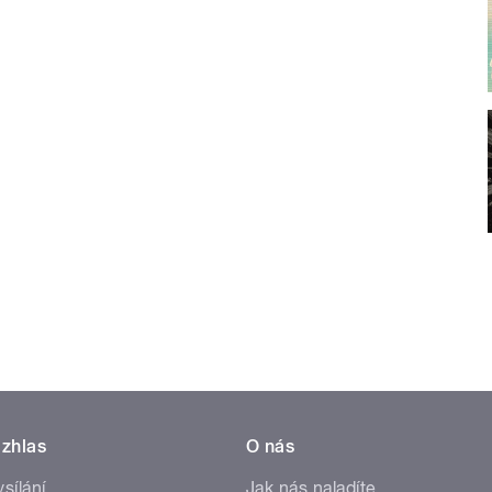
zhlas
O nás
ysílání
Jak nás naladíte