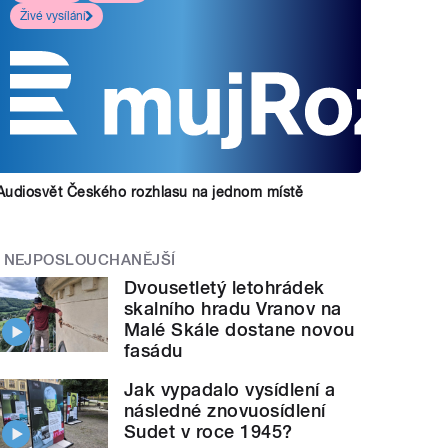
Živé vysílání
Audiosvět Českého rozhlasu na jednom místě
NEJPOSLOUCHANĚJŠÍ
Dvousetletý letohrádek
skalního hradu Vranov na
Malé Skále dostane novou
fasádu
Jak vypadalo vysídlení a
následné znovuosídlení
Sudet v roce 1945?