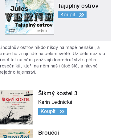
Tajuplný ostrov
Koupit
Lincolnův ostrov nikdo nikdy na mapě nenašel, a
přece ho znají lidé na celém světě. Už déle než sto
třicet let na něm prožívají dobrodružství s pěticí
trosečníků, kteří na něm našli útočiště, a hlavně
nejedno tajemství.
Šikmý kostel 3
Karin Lednická
Koupit
Broučci