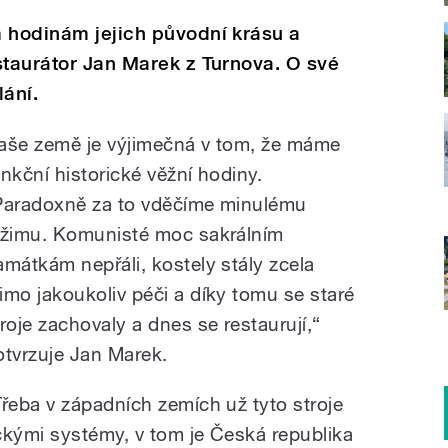
m hodinám jejich původní krásu a
staurátor Jan Marek z Turnova. O své
lání.
aše země je výjimečná v tom, že máme
unkční historické věžní hodiny.
Paradoxně za to vděčíme minulému
ežimu. Komunisté moc sakrálním
amátkám nepřáli, kostely stály zcela
imo jakoukoliv péči a díky tomu se staré
troje zachovaly a dnes se restaurují,“
otvrzuje Jan Marek.
Třeba v západních zemích už tyto stroje
ckými systémy, v tom je Česká republika