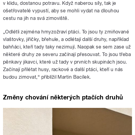
v klidu, dostanou potravu. Když naberou síly, tak je
ošetřovatelé vypustí, aby se mohli vydat na dlouhou
cestu na jih na svá zimoviště.
„Odlétli zejména hmyzožraví ptáci. To jsou ty zmiňované
vlaštovky, jiřičky, břehule, a odlétají další druhy, například
bahňáci, kteří tady taky nezimují. Naopak se sem zase už
některé druhy ze severu začínají přesouvat. To jsou třeba
pěnkavy jikavci, které už tady v prvních skupinách jsou.
Začínají přilétat husy, rackové a další ptáci, kteří u nás
budou zimovat,“ přiblížil Martin Bacílek.
Změny chování některých ptačích druhů