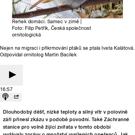
Rehek domácí. Samec v zimě |
Foto: Filip Petřík, Česká společnost
ornitologická
Nejen na migraci i přikrmování ptáků se ptala Iveta Kalátová.
Odpovídal ornitolog Martin Bacílek
16:57
Dlouhodobý déšť, nízké teploty a silný vítr v polovině
září přinesl zkázu v podobě povodní. Také Záchranné
stanice pro volně žijící zvířata v tomto období
vydávaly zprávy o množství vysílených opeřenců. Jak