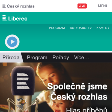
Přejít k hlavnímu obsahu
MENU
ŽIVĚ
PROGRAM
AUDIOARCHIV
KAMERY
Příroda
Program
Pořady
Více
…