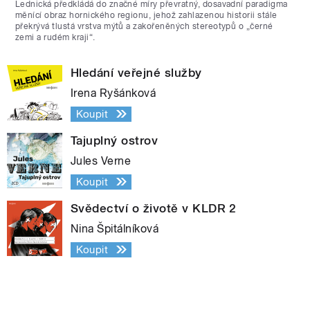
Lednická předkládá do značné míry převratný, dosavadní paradigma
měnící obraz hornického regionu, jehož zahlazenou historii stále
překrývá tlustá vrstva mýtů a zakořeněných stereotypů o „černé
zemi a rudém kraji“.
Hledání veřejné služby
Irena Ryšánková
Koupit
Tajuplný ostrov
Jules Verne
Koupit
Svědectví o životě v KLDR 2
Nina Špitálníková
Koupit