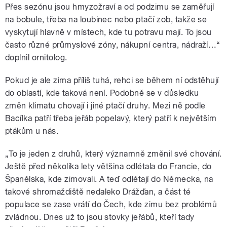
Přes sezónu jsou hmyzožraví a od podzimu se zaměřují
na bobule, třeba na loubinec nebo ptačí zob, takže se
vyskytují hlavně v místech, kde tu potravu mají. To jsou
často různé průmyslové zóny, nákupní centra, nádraží…“
doplnil ornitolog.
Pokud je ale zima příliš tuhá, rehci se během ní odstěhují
do oblastí, kde taková není. Podobně se v důsledku
změn klimatu chovají i jiné ptačí druhy. Mezi ně podle
Bacílka patří třeba jeřáb popelavý, který patří k největším
ptákům u nás.
„To je jeden z druhů, který významně změnil své chování.
Ještě před několika lety většina odlétala do Francie, do
Španělska, kde zimovali. A teď odlétají do Německa, na
takové shromaždiště nedaleko Drážďan, a část té
populace se zase vrátí do Čech, kde zimu bez problémů
zvládnou. Dnes už to jsou stovky jeřábů, kteří tady