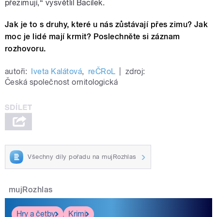
přezimují,“ vysvětlil Bacílek.
Jak je to s druhy, které u nás zůstávají přes zimu? Jak
moc je lidé mají krmit? Poslechněte si záznam
rozhovoru.
autoři:
Iveta Kalátová
,
reČRoL
|
zdroj:
Česká společnost ornitologická
Všechny díly pořadu na mujRozhlas
mujRozhlas
Hry a četby
Krimi