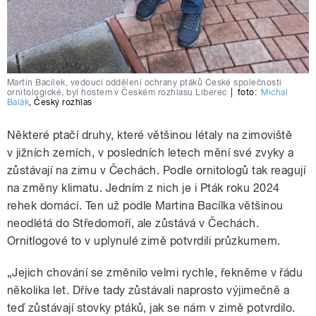
Martin Bacílek, vedoucí oddělení ochrany ptáků České společnosti
ornitologické, byl hostem v Českém rozhlasu Liberec
|
foto:
Michal
Balák
,
Český rozhlas
Některé ptačí druhy, které většinou létaly na zimoviště
v jižních zemích, v posledních letech mění své zvyky a
zůstávají na zimu v Čechách. Podle ornitologů tak reagují
na změny klimatu. Jedním z nich je i Pták roku 2024
rehek domácí. Ten už podle Martina Bacílka většinou
neodlétá do Středomoří, ale zůstává v Čechách.
Ornitlogové to v uplynulé zimě potvrdili průzkumem.
„Jejich chování se změnilo velmi rychle, řekněme v řádu
několika let. Dříve tady zůstávali naprosto výjimečně a
teď zůstávají stovky ptáků, jak se nám v zimě potvrdilo.