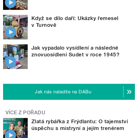
Když se dílo daří: Ukázky řemesel
v Turnově
Jak vypadalo vysídlení a následné
znovuosídlení Sudet v roce 1945?
Jak nás naladíte na DABu
VÍCE Z POŘADU
Zlatá rybářka z Frýdlantu: O tajemství
úspěchu s mistryní a jejím trenérem