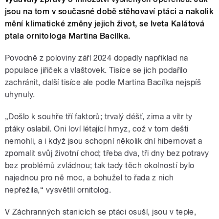
jsou na tom v současné době stěhovaví ptáci a nakolik
mění klimatické změny jejich život, se Iveta Kalátová
ptala ornitologa Martina Bacílka.
Povodně z poloviny září 2024 dopadly například na
populace jiřiček a vlaštovek. Tisíce se jich podařilo
zachránit, další tisíce ale podle Martina Bacílka nejspíš
uhynuly.
„Došlo k souhře tří faktorů; trvalý déšť, zima a vítr ty
ptáky oslabil. Oni loví létající hmyz, což v tom dešti
nemohli, a i když jsou schopní několik dní hibernovat a
zpomalit svůj životní chod; třeba dva, tři dny bez potravy
bez problémů zvládnou; tak tady těch okolností bylo
najednou pro ně moc, a bohužel to řada z nich
nepřežila,“ vysvětlil ornitolog.
V Záchranných stanicích se ptáci osuší, jsou v teple,