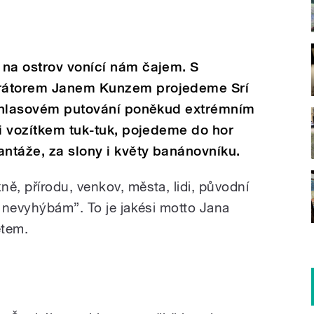
 na ostrov vonící nám čajem. S
urátorem Janem Kunzem projedeme Srí
ozhlasovém putování poněkud extrémním
 i vozítkem tuk-tuk, pojedeme do hor
antáže, za slony i květy banánovníku.
, přírodu, venkov, města, lidi, původní
 nevyhýbám”. To je jakési motto Jana
ětem.