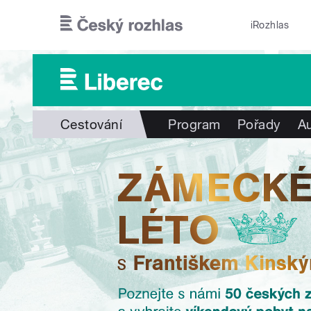
Přejít k hlavnímu obsahu
iRozhlas
Cestování
Program
Pořady
Au