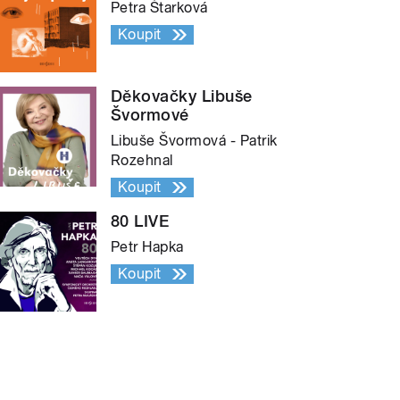
Petra Štarková
Koupit
Děkovačky Libuše
Švormové
Libuše Švormová - Patrik
Rozehnal
Koupit
80 LIVE
Petr Hapka
Koupit