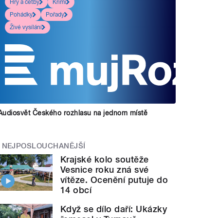
Hry a četby
Krimi
Pohádky
Pořady
Živé vysílání
Audiosvět Českého rozhlasu na jednom místě
NEJPOSLOUCHANĚJŠÍ
Krajské kolo soutěže
Vesnice roku zná své
vítěze. Ocenění putuje do
14 obcí
Když se dílo daří: Ukázky