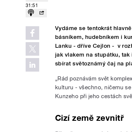
31:51
Vydáme se tentokrát hlavně
básníkem, hudebníkem i k
Lanku - dříve Cejlon - v r
jak vlakem na stupátku, tak
sbírat světoznámý čaj na pl
„Rád poznávám svět komplexně
kulturu - všechno, ničemu se
Kunzeho při jeho cestách sv
Cizí země zevnitř