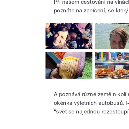
Při našem cestování na vlnác
poznáte na zanícení, se který
A poznává různé země nikoli
okénka výletních autobusů. Rá
“svět se najednou rozestoupí