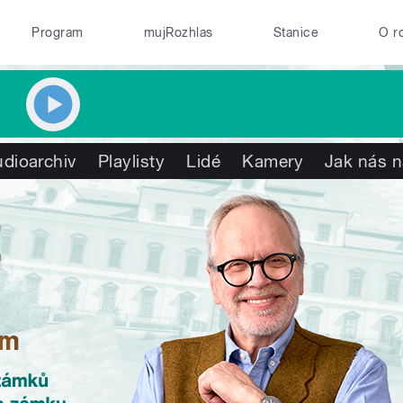
Program
mujRozhlas
Stanice
O r
dioarchiv
Playlisty
Lidé
Kamery
Jak nás n