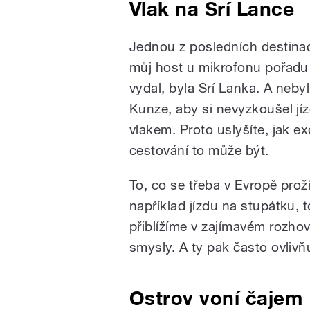
Vlak na Srí Lance
Jednou z posledních destina
můj host u mikrofonu pořadu
vydal, byla Srí Lanka. A neby
Kunze, aby si nevyzkoušel jí
vlakem. Proto uslyšíte, jak ex
cestování to může být.
To, co se třeba v Evropě prož
například jízdu na stupátku, 
přiblížíme v zajímavém rozho
smysly. A ty pak často ovlivňu
Ostrov voní čajem