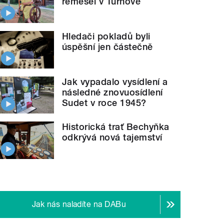
řemesel v Turnově
Hledači pokladů byli
úspěšní jen částečně
Jak vypadalo vysídlení a
následné znovuosídlení
Sudet v roce 1945?
Historická trať Bechyňka
odkrývá nová tajemství
Jak nás naladíte na DABu