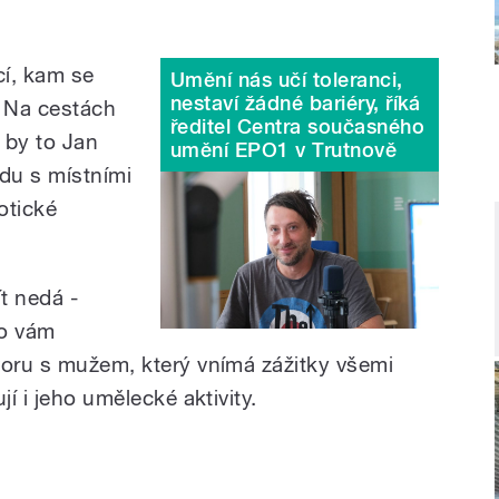
cí, kam se
Umění nás učí toleranci,
nestaví žádné bariéry, říká
 Na cestách
ředitel Centra současného
l by to Jan
umění EPO1 v Trutnově
zdu s místními
otické
ít nedá -
to vám
voru s mužem, který vnímá zážitky všemi
jí i jeho umělecké aktivity.