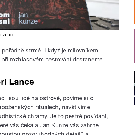
unzeho
ou pořádně strmé. I když je milovníkem
lu při rozhlasovém cestování dostaneme.
rí Lance
ací jsou lidé na ostrově, povíme si o
áboženských rituálech, navštívíme
udhistické chrámy. Je to pestré povídání,
teré vás čeká a Jan Kunze vás zahrne
poustou pozoruhodných detailů a