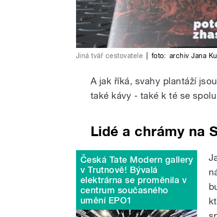
Jiná tvář cestovatele
|
foto:
archiv Jana K
A jak říká, svahy plantáží js
také kávy - také k té se spo
Lidé a chrámy na S
J
Česká Tate Modern gallery
v Trutnově! Bývalá
n
elektrárna se proměnila v
b
centrum současného
umění EPO1
k
s