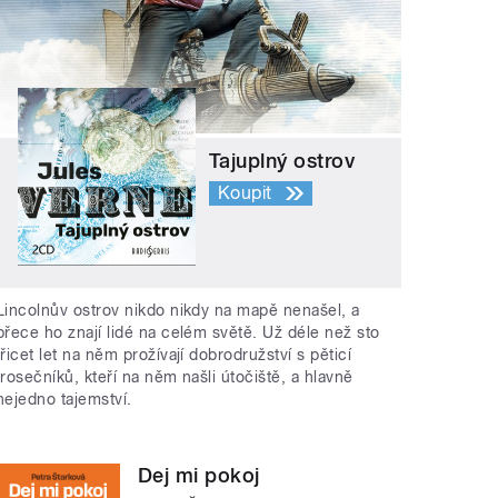
Tajuplný ostrov
Koupit
Lincolnův ostrov nikdo nikdy na mapě nenašel, a
přece ho znají lidé na celém světě. Už déle než sto
třicet let na něm prožívají dobrodružství s pěticí
trosečníků, kteří na něm našli útočiště, a hlavně
nejedno tajemství.
Dej mi pokoj