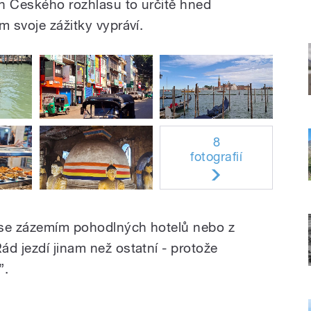
h Českého rozhlasu to určitě hned
m svoje zážitky vypráví.
8
fotografií
 se zázemím pohodlných hotelů nebo z
d jezdí jinam než ostatní - protože
”.