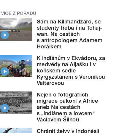
VÍCE Z POŘADU
Sám na Kilimandžáro, se
studenty třeba i na Tchaj-
wan. Na cestách
s antropologem Adamem
Horálkem
K indiánům v Ekvádoru, za
medvědy na Aljašku i v
koňském sedle
Kyrgyzstánem s Veronikou
Valterovou
Nejen o fotografiích
migrace pakoní v Africe
aneb Na cestách
s „indiánem a lovcem“
Václavem Šilhou
Chránit želvy v Indonésii