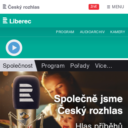
Přejít k hlavnímu obsahu
MENU
ŽIVĚ
PROGRAM
AUDIOARCHIV
KAMERY
Společnost
Program
Pořady
Více
…