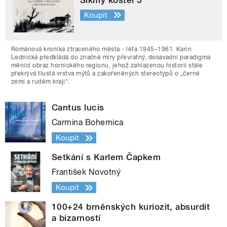
Šikmý kostel 3
Koupit
Románová kronika ztraceného města - léta 1945–1961. Karin
Lednická předkládá do značné míry převratný, dosavadní paradigma
měnící obraz hornického regionu, jehož zahlazenou historii stále
překrývá tlustá vrstva mýtů a zakořeněných stereotypů o „černé
zemi a rudém kraji“.
Cantus lucis
Carmina Bohemica
Koupit
Setkání s Karlem Čapkem
František Novotný
Koupit
100+24 brněnských kuriozit, absurdit
a bizarností