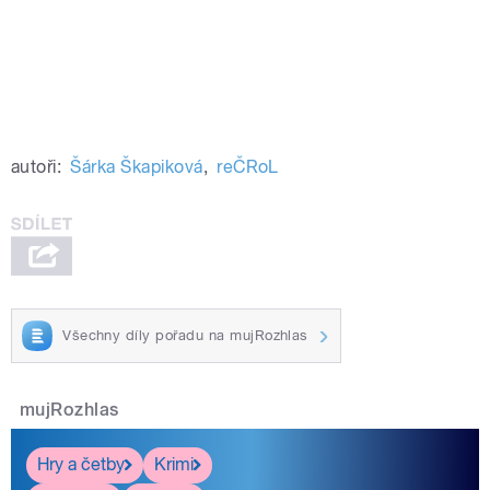
autoři:
Šárka Škapiková
,
reČRoL
Všechny díly pořadu na mujRozhlas
mujRozhlas
Hry a četby
Krimi