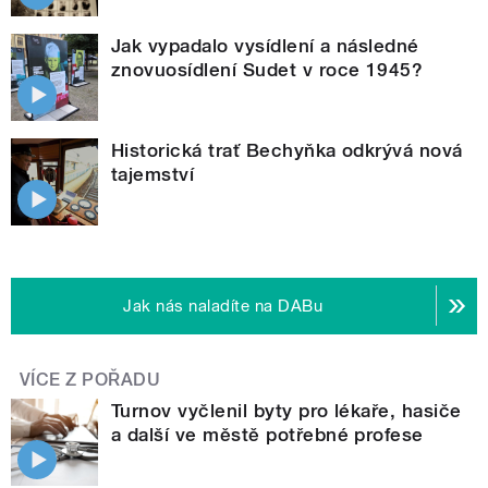
Jak vypadalo vysídlení a následné
znovuosídlení Sudet v roce 1945?
Historická trať Bechyňka odkrývá nová
tajemství
Jak nás naladíte na DABu
VÍCE Z POŘADU
Turnov vyčlenil byty pro lékaře, hasiče
a další ve městě potřebné profese