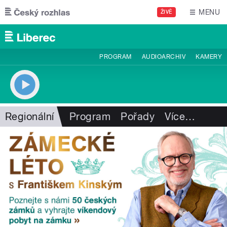
Přejít k hlavnímu obsahu
MENU
ŽIVĚ
PROGRAM
AUDIOARCHIV
KAMERY
Regionální
Program
Pořady
Více
…