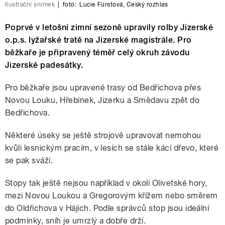
Ilustrační snímek
|
foto:
Lucie Fürstová
,
Český rozhlas
Poprvé v letošní zimní sezoně upravily rolby Jizerské
o.p.s. lyžařské tratě na Jizerské magistrále. Pro
běžkaře je připravený téměř celý okruh závodu
Jizerské padesátky.
Pro běžkaře jsou upravené trasy od Bedřichova přes
Novou Louku, Hřebínek, Jizerku a Smědavu zpět do
Bedřichova.
Některé úseky se ještě strojově upravovat nemohou
kvůli lesnickým pracím, v lesích se stále kácí dřevo, které
se pak sváží.
Stopy tak ještě nejsou například v okolí Olivetské hory,
mezi Novou Loukou a Gregorovým křížem nebo směrem
do Oldřichova v Hájích. Podle správců stop jsou ideální
podmínky, sníh je umrzlý a dobře drží.