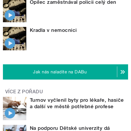
Opilec zaměstnával policii celý den
Kradla v nemocnici
Jak nás naladíte na DABu
VÍCE Z POŘADU
Turnov vyčlenil byty pro lékaře, hasiče
a další ve městě potřebné profese
Na podporu Dětské univerzity dá