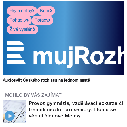
Hry a četby
Krimi
Pohádky
Pořady
Živé vysílání
Audiosvět Českého rozhlasu na jednom místě
MOHLO BY VÁS ZAJÍMAT
Provoz gymnázia, vzdělávací exkurze či
trénink mozku pro seniory. I tomu se
věnují členové Mensy