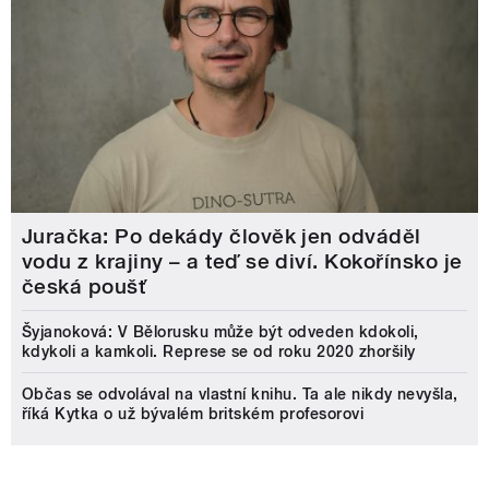
Juračka: Po dekády člověk jen odváděl
vodu z krajiny – a teď se diví. Kokořínsko je
česká poušť
Šyjanoková: V Bělorusku může být odveden kdokoli,
kdykoli a kamkoli. Represe se od roku 2020 zhoršily
Občas se odvolával na vlastní knihu. Ta ale nikdy nevyšla,
říká Kytka o už bývalém britském profesorovi