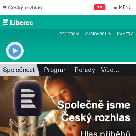
Přejít k hlavnímu obsahu
MENU
ŽIVĚ
PROGRAM
AUDIOARCHIV
KAMERY
Společnost
Program
Pořady
Více
…