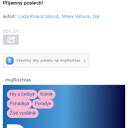
Příjemný poslech!
autoři:
Lada Klokočníková
,
Mirek Vaňura
,
baj
Všechny díly pořadu na mujRozhlas
mujRozhlas
Hry a četby
Krimi
Pohádky
Pořady
Živé vysílání