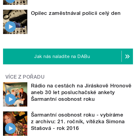
Opilec zaměstnával policii celý den
Jak nás naladíte na DABu
VÍCE Z POŘADU
Rádio na cestách na Jiráskově Hronově
aneb 30 let posluchačské ankety
Šarmantní osobnost roku
Šarmantní osobnost roku - vybíráme
z archivu: 21. ročník, vítězka Simona
Stašová - rok 2016