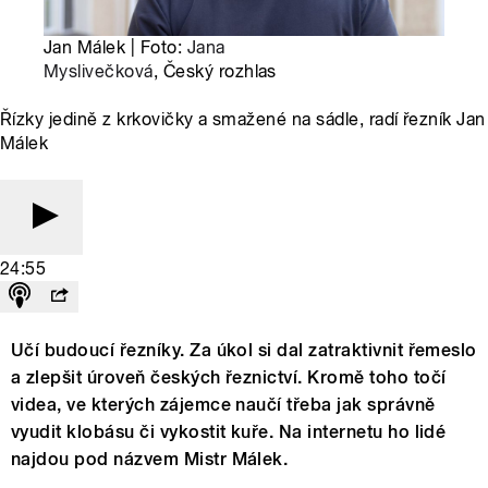
Jan Málek | Foto:
Jana
Myslivečková
, Český rozhlas
Řízky jedině z krkovičky a smažené na sádle, radí řezník Jan
Málek
24:55
Učí budoucí řezníky. Za úkol si dal zatraktivnit řemeslo
a zlepšit úroveň českých řeznictví. Kromě toho točí
videa, ve kterých zájemce naučí třeba jak správně
vyudit klobásu či vykostit kuře. Na internetu ho lidé
najdou pod názvem Mistr Málek.