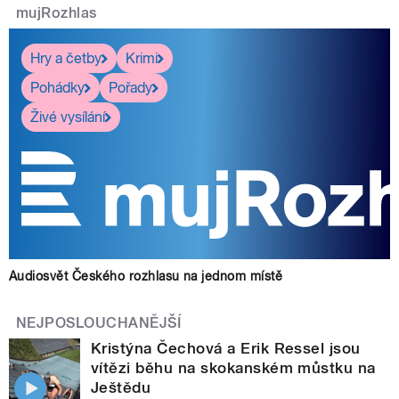
mujRozhlas
Hry a četby
Krimi
Pohádky
Pořady
Živé vysílání
Audiosvět Českého rozhlasu na jednom místě
NEJPOSLOUCHANĚJŠÍ
Kristýna Čechová a Erik Ressel jsou
vítězi běhu na skokanském můstku na
Ještědu