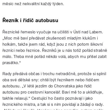
měsíc než nekvalitní každý týden.
Řezník i řidič autobusu
Řeznické řemeslo vyučuje na učilišti v Ústí nad Labem.
„Moc mě baví předávat zkušenosti mladým klukům i
holkám, takže jsem rád, když jsou z nich potom šikovní
řezníci nebo řeznice. Řezníků je u nás totiž pořád strašně
málo. Třeba mně pořád někdo volá, abych mu přišel zabít
prasátko.“
Rady předává občas i trochu netradičně, protože si splnil
oba své dětské sny: chtěl být řezníkem nebo řidičem
autobusu. „V létě jezdím do Chorvatska jako řidič
autobusu pro cestovní kancelář. Baví mě to a uklidňuje,
takhle relaxuji.“ Cestující ho často poznávají i jako
řeznického mistra, a tak si s ním povídají a žádají o rady.