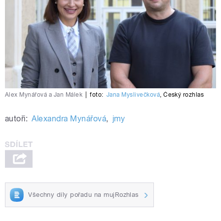
Alex Mynářová a Jan Málek
|
foto:
Jana Myslivečková
,
Český rozhlas
autoři:
Alexandra Mynářová
,
jmy
Všechny díly pořadu na mujRozhlas