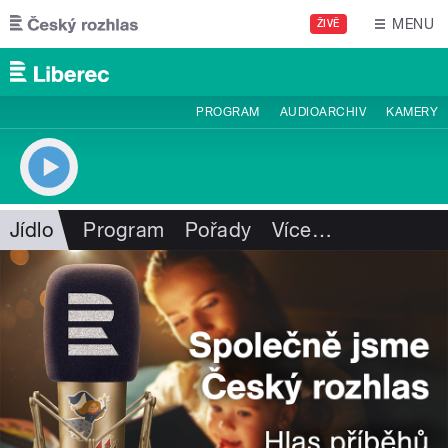
Přejít k hlavnímu obsahu
MENU
ŽIVĚ
PROGRAM
AUDIOARCHIV
KAMERY
Jídlo
Program
Pořady
Více
…