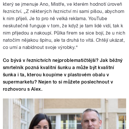
který se jmenuje Ano, Mistře, ve kterém hodnotí úroveň
řeznictví. „Z některých řeznictví mi sami píšou, abychom
k nim přijeli. Je to pro ně velká reklama. YouTube
neskutečně funguje v tom, že když je tam lidé vidí, tak k
nim přijedou a nakoupí. Půlka firem se sice bojí, že u nich
natočím nějakou špínu, ale ta druhá to vítá. Chtějí ukázat,
co umí a nabídnout svoje výrobky.“
Co bývá v řeznictvích nejproblematičtější? Jak běžný
smrtelník pozná kvalitní šunku a může být kvalitní
šunka i ta, kterou koupíme v plastovém obalu v
supermarketu? Nejen to si můžete poslechnout v
rozhovoru s Alex.