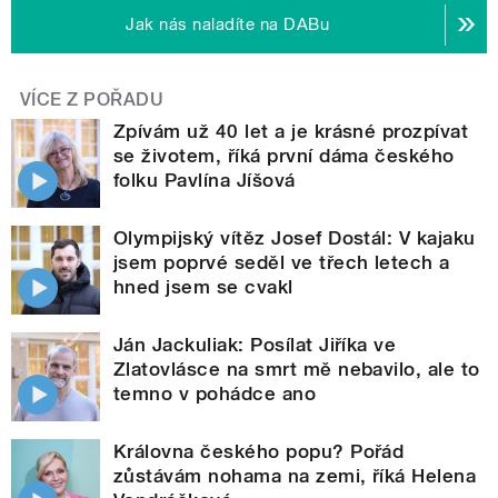
Jak nás naladíte na DABu
VÍCE Z POŘADU
Zpívám už 40 let a je krásné prozpívat
se životem, říká první dáma českého
folku Pavlína Jíšová
Olympijský vítěz Josef Dostál: V kajaku
jsem poprvé seděl ve třech letech a
hned jsem se cvakl
Ján Jackuliak: Posílat Jiříka ve
Zlatovlásce na smrt mě nebavilo, ale to
temno v pohádce ano
Královna českého popu? Pořád
zůstávám nohama na zemi, říká Helena