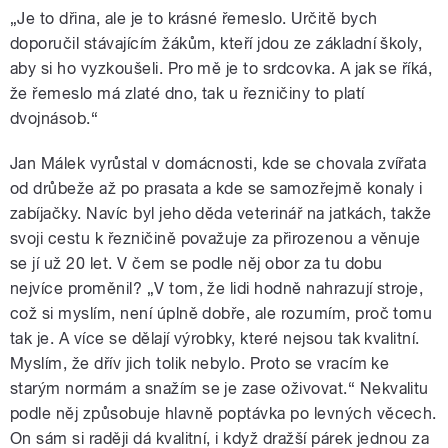
„Je to dřina, ale je to krásné řemeslo. Určitě bych
doporučil stávajícím žákům, kteří jdou ze základní školy,
aby si ho vyzkoušeli. Pro mě je to srdcovka. A jak se říká,
že řemeslo má zlaté dno, tak u řezničiny to platí
dvojnásob.“
Jan Málek vyrůstal v domácnosti, kde se chovala zvířata
od drůbeže až po prasata a kde se samozřejmě konaly i
zabíjačky. Navíc byl jeho děda veterinář na jatkách, takže
svoji cestu k řezničině považuje za přirozenou a věnuje
se jí už 20 let. V čem se podle něj obor za tu dobu
nejvíce proměnil? „V tom, že lidi hodně nahrazují stroje,
což si myslím, není úplně dobře, ale rozumím, proč tomu
tak je. A více se dělají výrobky, které nejsou tak kvalitní.
Myslím, že dřív jich tolik nebylo. Proto se vracím ke
starým normám a snažím se je zase oživovat.“ Nekvalitu
podle něj způsobuje hlavně poptávka po levných věcech.
On sám si raději dá kvalitní, i když dražší párek jednou za