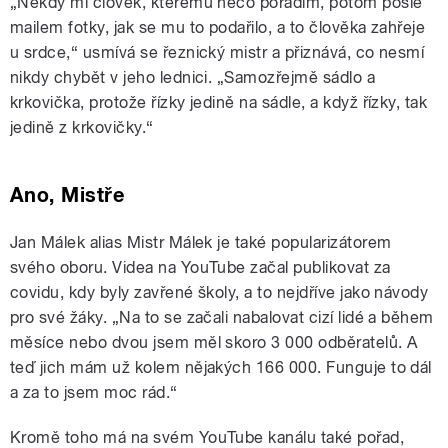
„Někdy mi člověk, kterému něco poradím, potom pošle
mailem fotky, jak se mu to podařilo, a to člověka zahřeje
u srdce,“ usmívá se řeznický mistr a přiznává, co nesmí
nikdy chybět v jeho lednici. „Samozřejmě sádlo a
krkovička, protože řízky jedině na sádle, a když řízky, tak
jedině z krkovičky.“
Ano, Mistře
Jan Málek alias Mistr Málek je také popularizátorem
svého oboru. Videa na YouTube začal publikovat za
covidu, kdy byly zavřené školy, a to nejdříve jako návody
pro své žáky. „Na to se začali nabalovat cizí lidé a během
měsíce nebo dvou jsem měl skoro 3 000 odběratelů. A
teď jich mám už kolem nějakých 166 000. Funguje to dál
a za to jsem moc rád.“
Kromě toho má na svém YouTube kanálu také pořad,