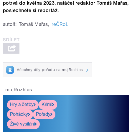
potrvá do května 2023, natáčel redaktor Tomáš Mařas,
poslechněte si reportáž.
autoři:
Tomáš Mařas
,
reČRoL
Všechny díly pořadu na mujRozhlas
mujRozhlas
Hry a četby
Krimi
Pohádky
Pořady
Živé vysílání