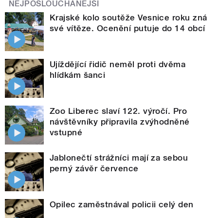
NEJPOSLOUCHANĚJŠÍ
Krajské kolo soutěže Vesnice roku zná
své vítěze. Ocenění putuje do 14 obcí
Ujíždějící řidič neměl proti dvěma
hlídkám šanci
Zoo Liberec slaví 122. výročí. Pro
návštěvníky připravila zvýhodněné
vstupné
Jablonečtí strážníci mají za sebou
perný závěr července
Opilec zaměstnával policii celý den