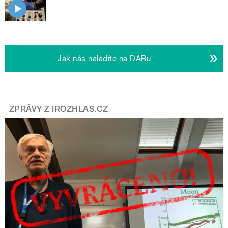
Jak nás naladíte na DABu
ZPRÁVY Z IROZHLAS.CZ