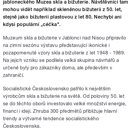
jabloneckého Muzea skla a bižuterie. Návštěvníci tam
mohou vidět například skleněnou bižuterii z 50. let,
stejně jako bižuterii plastovou z let 80. Nechybí ani
kdysi populární „céčka".
Muzeum skla a bižuterie v Jablonci nad Nisou připravilo
na zimní sezónu výstavu představující ikonické i
pozapomenuté vzory skla a bižuterie z let 1948 - 1989.
Na jejich vzniku se podílela velká skupina návrhářů a
určené byly pro zákazníky doma, ale především v
zahraničí.
Socialistické Československo patřilo k největším
výrobcům skla a bižuterie na světě. Od poloviny 50. let
se do těchto oborů investovalo velké množství energie,
financí i idejí. Zhruba 300 předmětů přibližuje hlavní
trendy a výtvarné tendence socialistického
Československa.