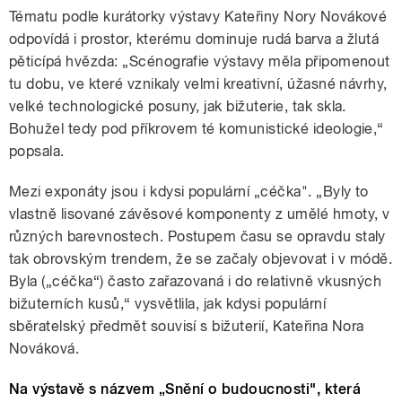
Tématu podle kurátorky výstavy Kateřiny Nory Novákové
odpovídá i prostor, kterému dominuje rudá barva a žlutá
pěticípá hvězda: „Scénografie výstavy měla připomenout
tu dobu, ve které vznikaly velmi kreativní, úžasné návrhy,
velké technologické posuny, jak bižuterie, tak skla.
Bohužel tedy pod příkrovem té komunistické ideologie,“
popsala.
Mezi exponáty jsou i kdysi populární „céčka". „Byly to
vlastně lisované závěsové komponenty z umělé hmoty, v
různých barevnostech. Postupem času se opravdu staly
tak obrovským trendem, že se začaly objevovat i v módě.
Byla („céčka“) často zařazovaná i do relativně vkusných
bižuterních kusů,“ vysvětlila, jak kdysi populární
sběratelský předmět souvisí s bižuterií, Kateřina Nora
Nováková.
Na výstavě s názvem „Snění o budoucnosti", která