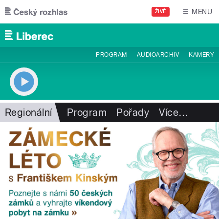
Přejít k hlavnímu obsahu
MENU
ŽIVĚ
PROGRAM
AUDIOARCHIV
KAMERY
Regionální
Program
Pořady
Více
…