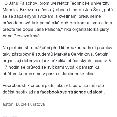
„O Janu Palachovi promluví rektor Technické univerzity
Miroslav Brzezina a čestný občan Liberce Jan Šolc, poté
se se zapálenými svíčkami a květinami přesuneme
průvodem světla k památníků obětem komunismu a tam
přečteme dopis Jana Palacha,“ říká organizátorka piety
Anna Provazníková.
Na pietním shromáždění před libereckou radnicí promluví
taky zástupkyně studentů Markéta Červinková. Setkání
organizují dobrovolníci z několika občanských iniciativ. V
17 hodin se průvod se svíčkami vydá k památníku
obětem komunismu v parku u Jablonecké ulice.
Podrobnosti k dnešní pietní akci v Liberci se můžete
dočíst například na
facebookové strácnce události.
autor:
Lucie Fürstová