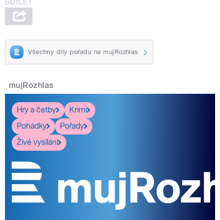
Všechny díly pořadu na mujRozhlas
mujRozhlas
Hry a četby
Krimi
Pohádky
Pořady
Živé vysílání