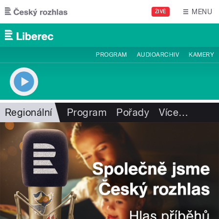
Přejít k hlavnímu obsahu
MENU
ŽIVĚ
PROGRAM
AUDIOARCHIV
KAMERY
Regionální
Program
Pořady
Více
…