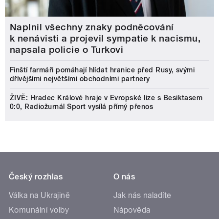
Naplnil všechny znaky podněcování
k nenávisti a projevil sympatie k nacismu,
napsala policie o Turkovi
Finští farmáři pomáhají hlídat hranice před Rusy, svými
dřívějšími největšími obchodními partnery
ŽIVĚ: Hradec Králové hraje v Evropské lize s Besiktasem
0:0, Radiožurnál Sport vysílá přímý přenos
Český rozhlas
O nás
Válka na Ukrajině
Jak nás naladíte
Komunální volby
Nápověda