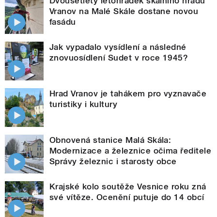
Dvousetletý letohrádek skalního hradu
Vranov na Malé Skále dostane novou
fasádu
Jak vypadalo vysídlení a následné
znovuosídlení Sudet v roce 1945?
Hrad Vranov je tahákem pro vyznavače
turistiky i kultury
Obnovená stanice Malá Skála:
Modernizace a železnice očima ředitele
Správy železnic i starosty obce
Krajské kolo soutěže Vesnice roku zná
své vítěze. Ocenění putuje do 14 obcí